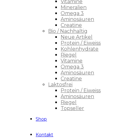
Vitamine
Mineralien
Omega 3
Aminosäuren
Creatine
Bio / Nachhaltig
Neue Artikel
Protein / Eiweiss
Kohlenhydrate
Riegel
Vitamine
Omega 3
Aminosäuren
Creatine
Laktosfrei
Protein / Eiweiss
Aminosäuren
Riegel
Topseller
Shop
Kontakt