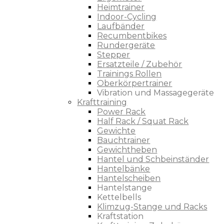
Heimtrainer
Indoor-Cycling
Laufbänder
Recumbentbikes
Rundergeräte
Stepper
Ersatzteile / Zubehör
Trainings Rollen
Oberkörpertrainer
Vibration und Massagegeräte
Krafttraining
Power Rack
Half Rack / Squat Rack
Gewichte
Bauchtrainer
Gewichtheben
Hantel und Schbeinständer
Hantelbänke
Hantelscheiben
Hantelstange
Kettelbells
Klimzug-Stange und Racks
Kraftstation