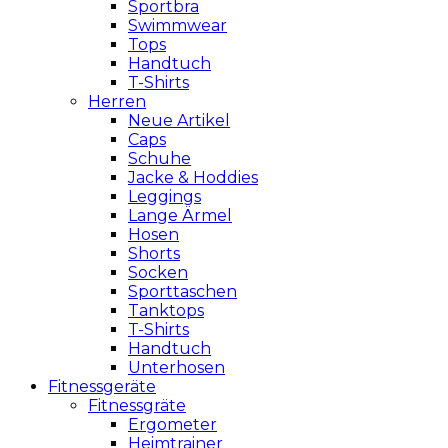
Sportbra
Swimmwear
Tops
Handtuch
T-Shirts
Herren
Neue Artikel
Caps
Schuhe
Jacke & Hoddies
Leggings
Lange Ärmel
Hosen
Shorts
Socken
Sporttaschen
Tanktops
T-Shirts
Handtuch
Unterhosen
Fitnessgeräte
Fitnessgräte
Ergometer
Heimtrainer