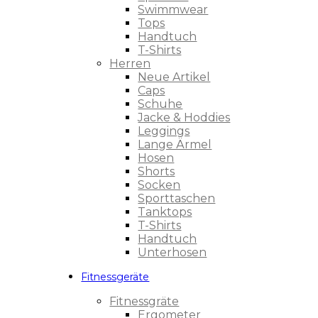
Swimmwear
Tops
Handtuch
T-Shirts
Herren
Neue Artikel
Caps
Schuhe
Jacke & Hoddies
Leggings
Lange Ärmel
Hosen
Shorts
Socken
Sporttaschen
Tanktops
T-Shirts
Handtuch
Unterhosen
Fitnessgeräte
Fitnessgräte
Ergometer