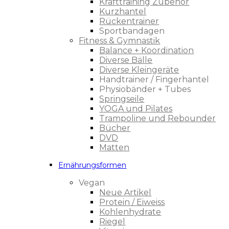
Krafttraining Zubehör
Kurzhantel
Rückentrainer
Sportbandagen
Fitness & Gymnastik
Balance + Koordination
Diverse Bälle
Diverse Kleingeräte
Handtrainer / Fingerhantel
Physiobänder + Tubes
Springseile
YOGA und Pilates
Trampoline und Rebounder
Bücher
DVD
Matten
Ernährungsformen
Vegan
Neue Artikel
Protein / Eiweiss
Kohlenhydrate
Riegel