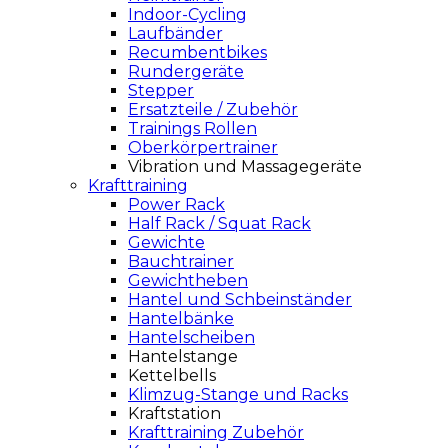
Indoor-Cycling
Laufbänder
Recumbentbikes
Rundergeräte
Stepper
Ersatzteile / Zubehör
Trainings Rollen
Oberkörpertrainer
Vibration und Massagegeräte
Krafttraining
Power Rack
Half Rack / Squat Rack
Gewichte
Bauchtrainer
Gewichtheben
Hantel und Schbeinständer
Hantelbänke
Hantelscheiben
Hantelstange
Kettelbells
Klimzug-Stange und Racks
Kraftstation
Krafttraining Zubehör