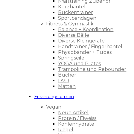
Krafttraining Zubehör
Kurzhantel
Rückentrainer
Sportbandagen
Fitness & Gymnastik
Balance + Koordination
Diverse Bälle
Diverse Kleingeräte
Handtrainer / Fingerhantel
Physiobänder + Tubes
Springseile
YOGA und Pilates
Trampoline und Rebounder
Bücher
DVD
Matten
Ernährungsformen
Vegan
Neue Artikel
Protein / Eiweiss
Kohlenhydrate
Riegel