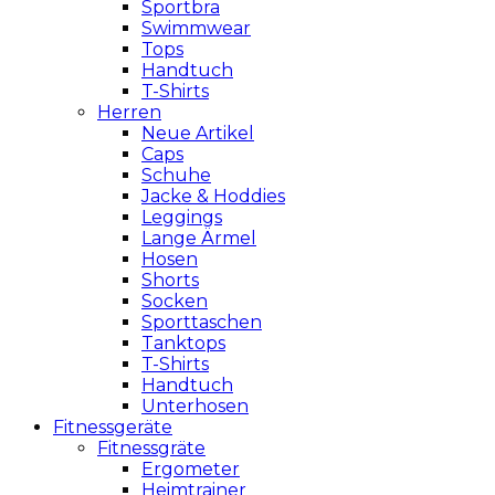
Sportbra
Swimmwear
Tops
Handtuch
T-Shirts
Herren
Neue Artikel
Caps
Schuhe
Jacke & Hoddies
Leggings
Lange Ärmel
Hosen
Shorts
Socken
Sporttaschen
Tanktops
T-Shirts
Handtuch
Unterhosen
Fitnessgeräte
Fitnessgräte
Ergometer
Heimtrainer