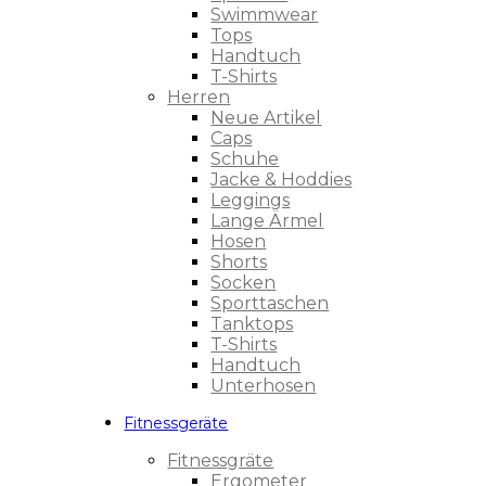
Swimmwear
Tops
Handtuch
T-Shirts
Herren
Neue Artikel
Caps
Schuhe
Jacke & Hoddies
Leggings
Lange Ärmel
Hosen
Shorts
Socken
Sporttaschen
Tanktops
T-Shirts
Handtuch
Unterhosen
Fitnessgeräte
Fitnessgräte
Ergometer