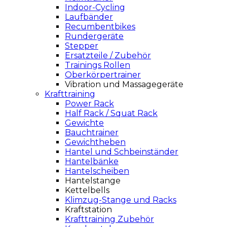
Indoor-Cycling
Laufbänder
Recumbentbikes
Rundergeräte
Stepper
Ersatzteile / Zubehör
Trainings Rollen
Oberkörpertrainer
Vibration und Massagegeräte
Krafttraining
Power Rack
Half Rack / Squat Rack
Gewichte
Bauchtrainer
Gewichtheben
Hantel und Schbeinständer
Hantelbänke
Hantelscheiben
Hantelstange
Kettelbells
Klimzug-Stange und Racks
Kraftstation
Krafttraining Zubehör