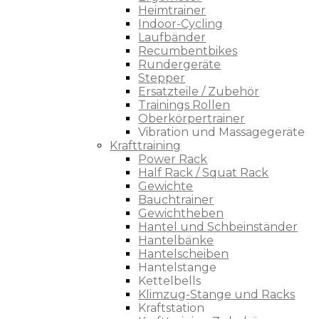
Heimtrainer
Indoor-Cycling
Laufbänder
Recumbentbikes
Rundergeräte
Stepper
Ersatzteile / Zubehör
Trainings Rollen
Oberkörpertrainer
Vibration und Massagegeräte
Krafttraining
Power Rack
Half Rack / Squat Rack
Gewichte
Bauchtrainer
Gewichtheben
Hantel und Schbeinständer
Hantelbänke
Hantelscheiben
Hantelstange
Kettelbells
Klimzug-Stange und Racks
Kraftstation