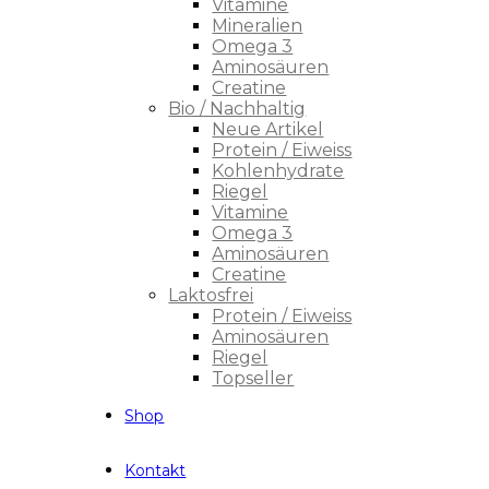
Vitamine
Mineralien
Omega 3
Aminosäuren
Creatine
Bio / Nachhaltig
Neue Artikel
Protein / Eiweiss
Kohlenhydrate
Riegel
Vitamine
Omega 3
Aminosäuren
Creatine
Laktosfrei
Protein / Eiweiss
Aminosäuren
Riegel
Topseller
Shop
Kontakt