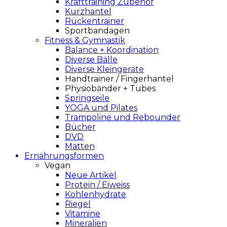
Krafttraining Zubehör
Kurzhantel
Rückentrainer
Sportbandagen
Fitness & Gymnastik
Balance + Koordination
Diverse Bälle
Diverse Kleingeräte
Handtrainer / Fingerhantel
Physiobänder + Tubes
Springseile
YOGA und Pilates
Trampoline und Rebounder
Bücher
DVD
Matten
Ernährungsformen
Vegan
Neue Artikel
Protein / Eiweiss
Kohlenhydrate
Riegel
Vitamine
Mineralien