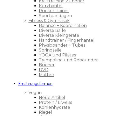
Krafttraining Zubehör
Kurzhantel
Rückentrainer
Sportbandagen
Fitness & Gymnastik
Balance + Koordination
Diverse Bälle
Diverse Kleingeräte
Handtrainer / Fingerhantel
Physiobänder + Tubes
Springseile
YOGA und Pilates
Trampoline und Rebounder
Bücher
DVD
Matten
Ernährungsformen
Vegan
Neue Artikel
Protein / Eiweiss
Kohlenhydrate
Riegel