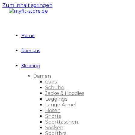
Zum Inhalt springen
Home
Über uns
Kleidung
Damen
Caps
Schuhe
Jacke & Hoodies
Leggings
Lange Ärmel
Hosen
Shorts
Sporttaschen
Socken
Sportbra