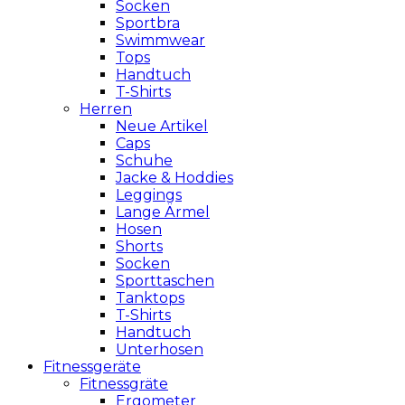
Socken
Sportbra
Swimmwear
Tops
Handtuch
T-Shirts
Herren
Neue Artikel
Caps
Schuhe
Jacke & Hoddies
Leggings
Lange Ärmel
Hosen
Shorts
Socken
Sporttaschen
Tanktops
T-Shirts
Handtuch
Unterhosen
Fitnessgeräte
Fitnessgräte
Ergometer