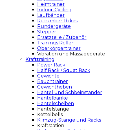
Heimtrainer
Indoor-Cycling
Laufbänder
Recumbentbikes
Rundergeräte
Stepper
Ersatzteile / Zubehör
Trainings Rollen
Oberkörpertrainer
Vibration und Massagegeräte
Krafttraining
Power Rack
Half Rack / Squat Rack
Gewichte
Bauchtrainer
Gewichtheben
Hantel und Schbeinständer
Hantelbänke
Hantelscheiben
Hantelstange
Kettelbells
Klimzug-Stange und Racks
Kraftstation