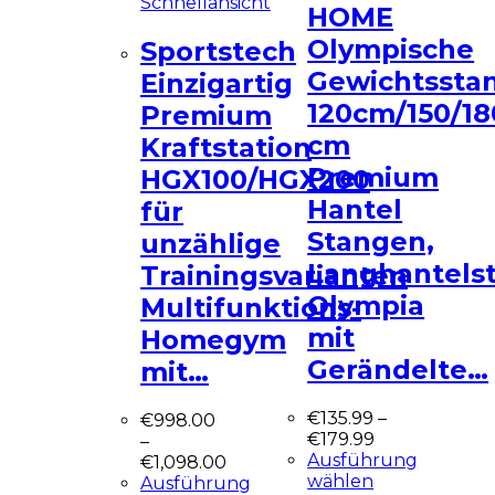
Schnellansicht
HOME
Olympische
Sportstech
Gewichtssta
Einzigartig
120cm/150/18
Premium
cm
Kraftstation
Premium
HGX100/HGX200
Hantel
für
Stangen,
unzählige
Langhantels
Trainingsvarianten
Olympia
Multifunktions-
mit
Homegym
Gerändelte…
mit…
€
135.99
–
€
998.00
€
179.99
–
Ausführung
€
1,098.00
wählen
Ausführung