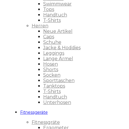
Swimmwear
Tops
Handtuch
T-Shirts
Herren
Neue Artikel
Caps
Schuhe
Jacke & Hoddies
Leggings
Lange Ärmel
Hosen
Shorts
Socken
Sporttaschen
Tanktops
T-Shirts
Handtuch
Unterhosen
Fitnessgeräte
Fitnessgräte
Ergometer