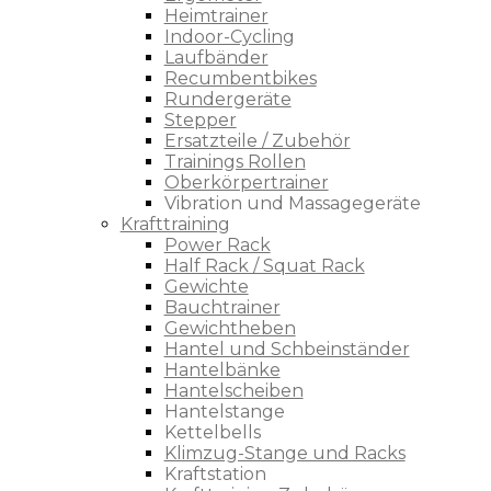
Heimtrainer
Indoor-Cycling
Laufbänder
Recumbentbikes
Rundergeräte
Stepper
Ersatzteile / Zubehör
Trainings Rollen
Oberkörpertrainer
Vibration und Massagegeräte
Krafttraining
Power Rack
Half Rack / Squat Rack
Gewichte
Bauchtrainer
Gewichtheben
Hantel und Schbeinständer
Hantelbänke
Hantelscheiben
Hantelstange
Kettelbells
Klimzug-Stange und Racks
Kraftstation