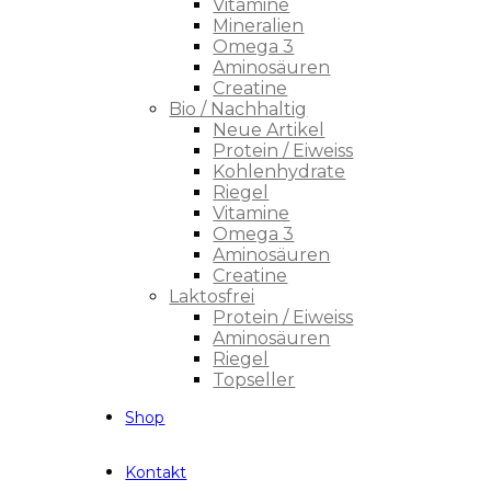
Vitamine
Mineralien
Omega 3
Aminosäuren
Creatine
Bio / Nachhaltig
Neue Artikel
Protein / Eiweiss
Kohlenhydrate
Riegel
Vitamine
Omega 3
Aminosäuren
Creatine
Laktosfrei
Protein / Eiweiss
Aminosäuren
Riegel
Topseller
Shop
Kontakt