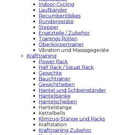
Indoor-Cycling
Laufbänder
Recumbentbikes
Rundergeräte
Stepper
Ersatzteile / Zubehör
Trainings Rollen
Oberkörpertrainer
Vibration und Massagegeräte
Krafttraining
Power Rack
Half Rack / Squat Rack
Gewichte
Bauchtrainer
Gewichtheben
Hantel und Schbeinständer
Hantelbänke
Hantelscheiben
Hantelstange
Kettelbells
Klimzug-Stange und Racks
Kraftstation
Krafttraining Zubehör