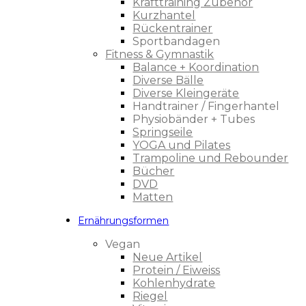
Krafttraining Zubehör
Kurzhantel
Rückentrainer
Sportbandagen
Fitness & Gymnastik
Balance + Koordination
Diverse Bälle
Diverse Kleingeräte
Handtrainer / Fingerhantel
Physiobänder + Tubes
Springseile
YOGA und Pilates
Trampoline und Rebounder
Bücher
DVD
Matten
Ernährungsformen
Vegan
Neue Artikel
Protein / Eiweiss
Kohlenhydrate
Riegel