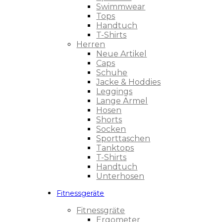
Swimmwear
Tops
Handtuch
T-Shirts
Herren
Neue Artikel
Caps
Schuhe
Jacke & Hoddies
Leggings
Lange Ärmel
Hosen
Shorts
Socken
Sporttaschen
Tanktops
T-Shirts
Handtuch
Unterhosen
Fitnessgeräte
Fitnessgräte
Ergometer