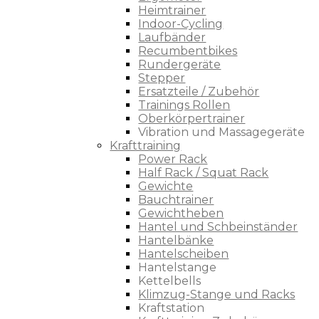
Heimtrainer
Indoor-Cycling
Laufbänder
Recumbentbikes
Rundergeräte
Stepper
Ersatzteile / Zubehör
Trainings Rollen
Oberkörpertrainer
Vibration und Massagegeräte
Krafttraining
Power Rack
Half Rack / Squat Rack
Gewichte
Bauchtrainer
Gewichtheben
Hantel und Schbeinständer
Hantelbänke
Hantelscheiben
Hantelstange
Kettelbells
Klimzug-Stange und Racks
Kraftstation