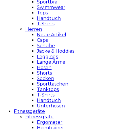
Sportbra
Swimmwear
Tops
Handtuch
T-Shirts
Herren
Neue Artikel
Caps
Schuhe
Jacke & Hoddies
Leggings
Lange Ärmel
Hosen
Shorts
Socken
Sporttaschen
Tanktops
T-Shirts
Handtuch
Unterhosen
Fitnessgeräte
Fitnessgräte
Ergometer
Heimtrainer