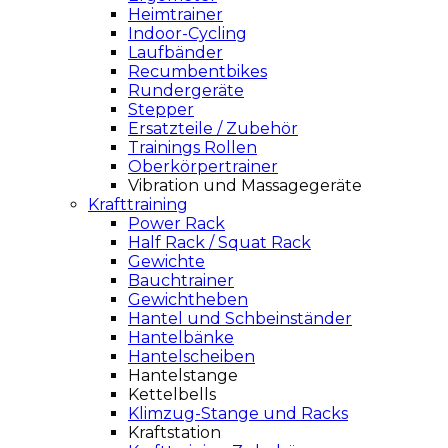
Heimtrainer
Indoor-Cycling
Laufbänder
Recumbentbikes
Rundergeräte
Stepper
Ersatzteile / Zubehör
Trainings Rollen
Oberkörpertrainer
Vibration und Massagegeräte
Krafttraining
Power Rack
Half Rack / Squat Rack
Gewichte
Bauchtrainer
Gewichtheben
Hantel und Schbeinständer
Hantelbänke
Hantelscheiben
Hantelstange
Kettelbells
Klimzug-Stange und Racks
Kraftstation