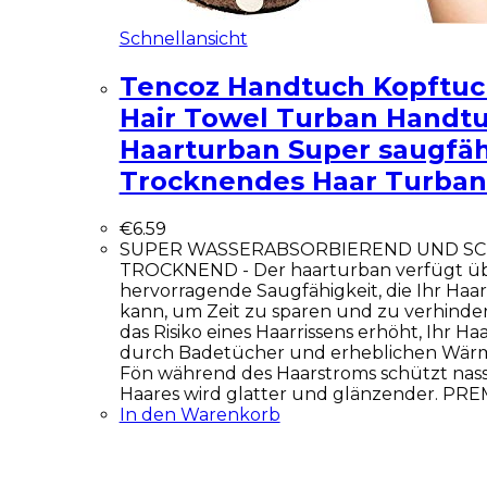
Schnellansicht
Tencoz Handtuch Kopftuch
Hair Towel Turban Handt
Haarturban Super saugfäh
Trocknendes Haar Turba
€
6.59
SUPER WASSERABSORBIEREND UND SC
TROCKNEND - Der haarturban verfügt üb
hervorragende Saugfähigkeit, die Ihr Haa
kann, um Zeit zu sparen und zu verhinder
das Risiko eines Haarrissens erhöht, Ihr H
durch Badetücher und erheblichen Wär
Fön während des Haarstroms schützt nass.
Haares wird glatter und glänzender. P
In den Warenkorb