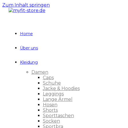
Zum Inhalt springen
Home
Über uns
Kleidung
Damen
Caps
Schuhe
Jacke & Hoodies
Leggings
Lange Ärmel
Hosen
Shorts
Sporttaschen
Socken
Sportbra