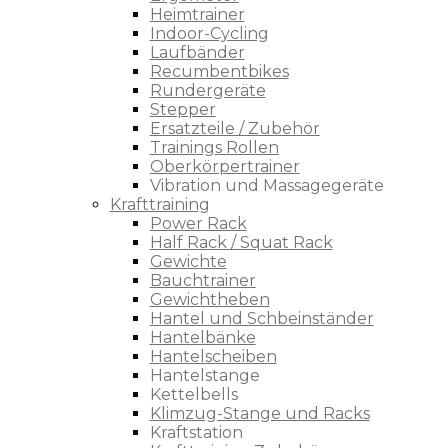
Heimtrainer
Indoor-Cycling
Laufbänder
Recumbentbikes
Rundergeräte
Stepper
Ersatzteile / Zubehör
Trainings Rollen
Oberkörpertrainer
Vibration und Massagegeräte
Krafttraining
Power Rack
Half Rack / Squat Rack
Gewichte
Bauchtrainer
Gewichtheben
Hantel und Schbeinständer
Hantelbänke
Hantelscheiben
Hantelstange
Kettelbells
Klimzug-Stange und Racks
Kraftstation