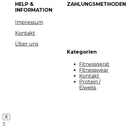
HELP &
ZAHLUNGSMETHODEN
INFORMATION
Impressum
Kontakt
Über uns
Kategorien
Fitnessgerät
Fitnesswear
Kontakt
Protein /
Eiweiss
Copyright [myfit-store] - Made by Kunga
X
×
Close