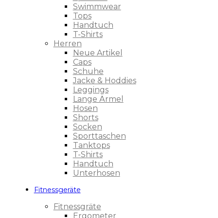
Swimmwear
Tops
Handtuch
T-Shirts
Herren
Neue Artikel
Caps
Schuhe
Jacke & Hoddies
Leggings
Lange Ärmel
Hosen
Shorts
Socken
Sporttaschen
Tanktops
T-Shirts
Handtuch
Unterhosen
Fitnessgeräte
Fitnessgräte
Ergometer