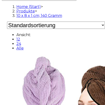
Home (Start)
>
Produkte
>
10 x 8 x 1 cm; 140 Gramm
Ansicht:
12
24
Alle