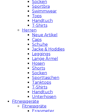
Socken
Sportbra
Swimmwear
Tops
Handtuch
T-Shirts
Herren
Neue Artikel
Caps
Schuhe
Jacke & Hoddies
Leggings
Lange Ärmel
Hosen
Shorts
Socken
Sporttaschen
Tanktops
T-Shirts
Handtuch
Unterhosen
Fitnessgeräte
Fitnessgräte
Ergometer