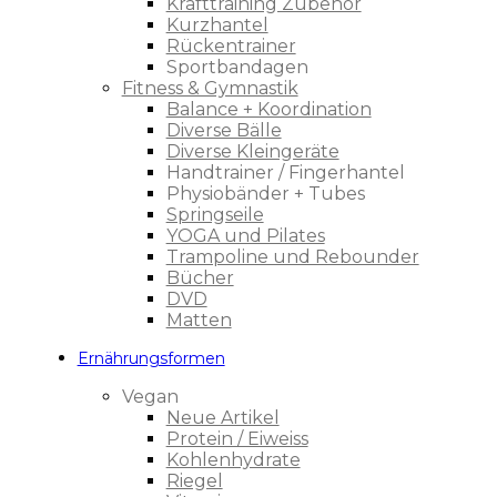
Krafttraining Zubehör
Kurzhantel
Rückentrainer
Sportbandagen
Fitness & Gymnastik
Balance + Koordination
Diverse Bälle
Diverse Kleingeräte
Handtrainer / Fingerhantel
Physiobänder + Tubes
Springseile
YOGA und Pilates
Trampoline und Rebounder
Bücher
DVD
Matten
Ernährungsformen
Vegan
Neue Artikel
Protein / Eiweiss
Kohlenhydrate
Riegel