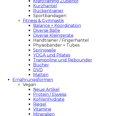
Krafttraining Zubehör
Kurzhantel
Rückentrainer
Sportbandagen
Fitness & Gymnastik
Balance + Koordination
Diverse Bälle
Diverse Kleingeräte
Handtrainer / Fingerhantel
Physiobänder + Tubes
Springseile
YOGA und Pilates
Trampoline und Rebounder
Bücher
DVD
Matten
Ernährungsformen
Vegan
Neue Artikel
Protein / Eiweiss
Kohlenhydrate
Riegel
Vitamine
Mineralien