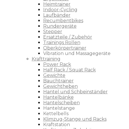
Heimtrainer
Indoor-Cycling
Laufbänder
Recumbentbikes
Rundergeräte
Stepper
Ersatzteile / Zubehör
Trainings Rollen
Oberkörpertrainer
Vibration und Massagegeräte
Krafttraining
Power Rack
Half Rack / Squat Rack
Gewichte
Bauchtrainer
Gewichtheben
Hantel und Schbeinständer
Hantelbänke
Hantelscheiben
Hantelstange
Kettelbells
Klimzug-Stange und Racks
Kraftstation