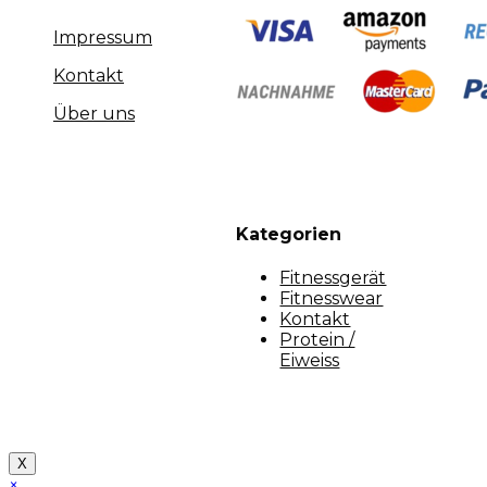
Impressum
Kontakt
Über uns
Kategorien
Fitnessgerät
Fitnesswear
Kontakt
Protein /
Eiweiss
Copyright [myfit-store] - Made by Kunga
X
×