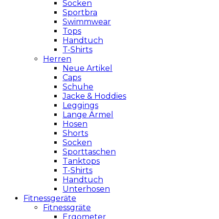
Socken
Sportbra
Swimmwear
Tops
Handtuch
T-Shirts
Herren
Neue Artikel
Caps
Schuhe
Jacke & Hoddies
Leggings
Lange Ärmel
Hosen
Shorts
Socken
Sporttaschen
Tanktops
T-Shirts
Handtuch
Unterhosen
Fitnessgeräte
Fitnessgräte
Ergometer