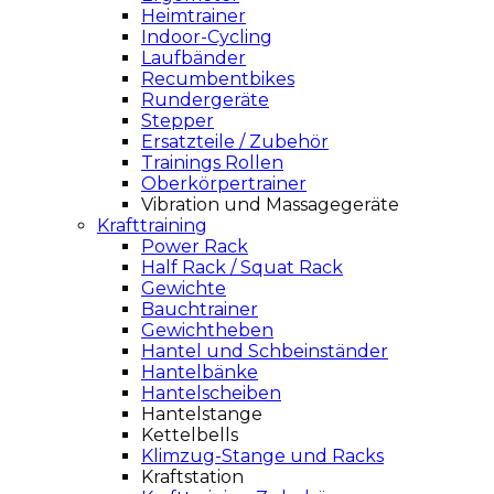
Heimtrainer
Indoor-Cycling
Laufbänder
Recumbentbikes
Rundergeräte
Stepper
Ersatzteile / Zubehör
Trainings Rollen
Oberkörpertrainer
Vibration und Massagegeräte
Krafttraining
Power Rack
Half Rack / Squat Rack
Gewichte
Bauchtrainer
Gewichtheben
Hantel und Schbeinständer
Hantelbänke
Hantelscheiben
Hantelstange
Kettelbells
Klimzug-Stange und Racks
Kraftstation