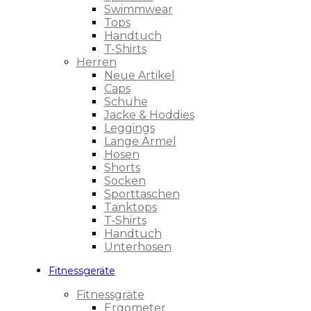
Swimmwear
Tops
Handtuch
T-Shirts
Herren
Neue Artikel
Caps
Schuhe
Jacke & Hoddies
Leggings
Lange Ärmel
Hosen
Shorts
Socken
Sporttaschen
Tanktops
T-Shirts
Handtuch
Unterhosen
Fitnessgeräte
Fitnessgräte
Ergometer