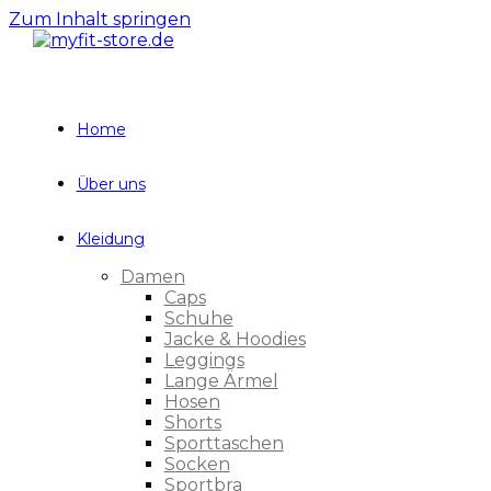
Zum Inhalt springen
Home
Über uns
Kleidung
Damen
Caps
Schuhe
Jacke & Hoodies
Leggings
Lange Ärmel
Hosen
Shorts
Sporttaschen
Socken
Sportbra