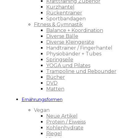
Krafttraining Zubehör
Kurzhantel
Rückentrainer
Sportbandagen
Fitness & Gymnastik
Balance + Koordination
Diverse Bälle
Diverse Kleingeräte
Handtrainer / Fingerhantel
Physiobänder + Tubes
Springseile
YOGA und Pilates
Trampoline und Rebounder
Bücher
DVD
Matten
Ernährungsformen
Vegan
Neue Artikel
Protein / Eiweiss
Kohlenhydrate
Riegel