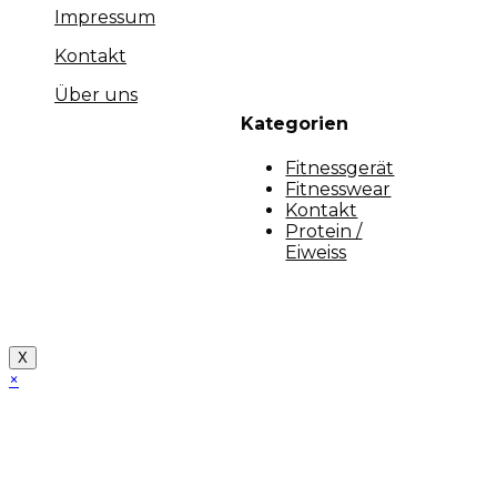
Impressum
Kontakt
Über uns
Kategorien
Fitnessgerät
Fitnesswear
Kontakt
Protein /
Eiweiss
Copyright [myfit-store] - Made by Kunga
X
×
Close
this
module