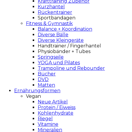
Krafttraining Zubehör
Kurzhantel
Rückentrainer
Sportbandagen
Fitness & Gymnastik
Balance + Koordination
Diverse Bälle
Diverse Kleingeräte
Handtrainer / Fingerhantel
Physiobänder + Tubes
Springseile
YOGA und Pilates
Trampoline und Rebounder
Bücher
DVD
Matten
Ernährungsformen
Vegan
Neue Artikel
Protein / Eiweiss
Kohlenhydrate
Riegel
Vitamine
Mineralien