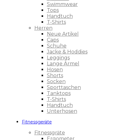
Swimmwear
Tops
Handtuch
T-Shirts
Herren
Neue Artikel
Caps
Schuhe
Jacke & Hoddies
Leggings
Lange Ärmel
Hosen
Shorts
Socken
Sporttaschen
Tanktops
T-Shirts
Handtuch
Unterhosen
Fitnessgeräte
Fitnessgräte
Ergometer