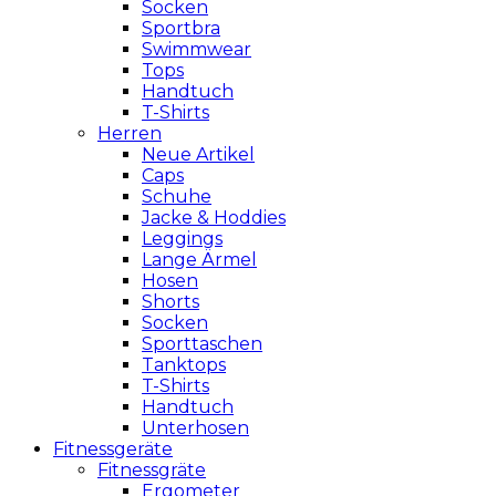
Socken
Sportbra
Swimmwear
Tops
Handtuch
T-Shirts
Herren
Neue Artikel
Caps
Schuhe
Jacke & Hoddies
Leggings
Lange Ärmel
Hosen
Shorts
Socken
Sporttaschen
Tanktops
T-Shirts
Handtuch
Unterhosen
Fitnessgeräte
Fitnessgräte
Ergometer