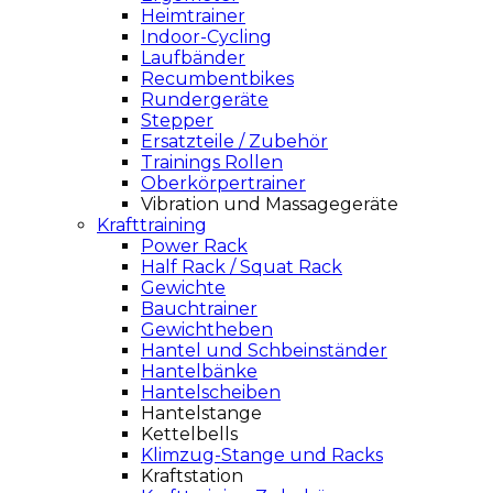
Heimtrainer
Indoor-Cycling
Laufbänder
Recumbentbikes
Rundergeräte
Stepper
Ersatzteile / Zubehör
Trainings Rollen
Oberkörpertrainer
Vibration und Massagegeräte
Krafttraining
Power Rack
Half Rack / Squat Rack
Gewichte
Bauchtrainer
Gewichtheben
Hantel und Schbeinständer
Hantelbänke
Hantelscheiben
Hantelstange
Kettelbells
Klimzug-Stange und Racks
Kraftstation