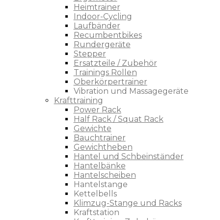
Heimtrainer
Indoor-Cycling
Laufbänder
Recumbentbikes
Rundergeräte
Stepper
Ersatzteile / Zubehör
Trainings Rollen
Oberkörpertrainer
Vibration und Massagegeräte
Krafttraining
Power Rack
Half Rack / Squat Rack
Gewichte
Bauchtrainer
Gewichtheben
Hantel und Schbeinständer
Hantelbänke
Hantelscheiben
Hantelstange
Kettelbells
Klimzug-Stange und Racks
Kraftstation