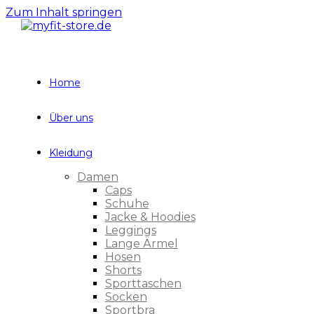
Zum Inhalt springen
Home
Über uns
Kleidung
Damen
Caps
Schuhe
Jacke & Hoodies
Leggings
Lange Ärmel
Hosen
Shorts
Sporttaschen
Socken
Sportbra