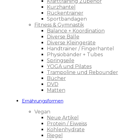
Krafttraining Zubehör
Kurzhantel
Rückentrainer
Sportbandagen
Fitness & Gymnastik
Balance + Koordination
Diverse Bälle
Diverse Kleingeräte
Handtrainer / Fingerhantel
Physiobänder + Tubes
Springseile
YOGA und Pilates
Trampoline und Rebounder
Bücher
DVD
Matten
Ernährungsformen
Vegan
Neue Artikel
Protein / Eiweiss
Kohlenhydrate
Riegel