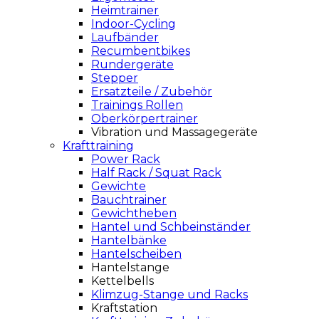
Heimtrainer
Indoor-Cycling
Laufbänder
Recumbentbikes
Rundergeräte
Stepper
Ersatzteile / Zubehör
Trainings Rollen
Oberkörpertrainer
Vibration und Massagegeräte
Krafttraining
Power Rack
Half Rack / Squat Rack
Gewichte
Bauchtrainer
Gewichtheben
Hantel und Schbeinständer
Hantelbänke
Hantelscheiben
Hantelstange
Kettelbells
Klimzug-Stange und Racks
Kraftstation