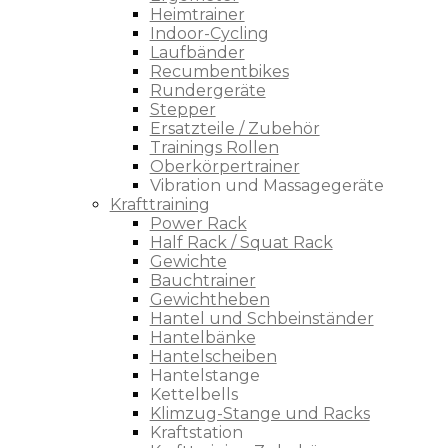
Heimtrainer
Indoor-Cycling
Laufbänder
Recumbentbikes
Rundergeräte
Stepper
Ersatzteile / Zubehör
Trainings Rollen
Oberkörpertrainer
Vibration und Massagegeräte
Krafttraining
Power Rack
Half Rack / Squat Rack
Gewichte
Bauchtrainer
Gewichtheben
Hantel und Schbeinständer
Hantelbänke
Hantelscheiben
Hantelstange
Kettelbells
Klimzug-Stange und Racks
Kraftstation