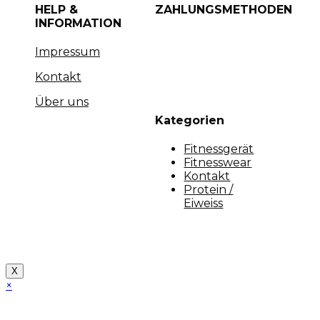
HELP &
ZAHLUNGSMETHODEN
INFORMATION
Impressum
Kontakt
Über uns
Kategorien
Fitnessgerät
Fitnesswear
Kontakt
Protein /
Eiweiss
Copyright [myfit-store] - Made by Kunga
X
×
Close