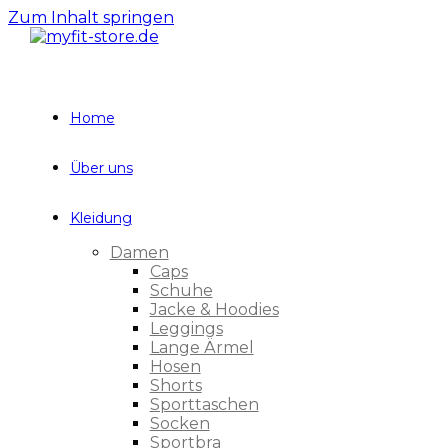
Zum Inhalt springen
Home
Über uns
Kleidung
Damen
Caps
Schuhe
Jacke & Hoodies
Leggings
Lange Ärmel
Hosen
Shorts
Sporttaschen
Socken
Sportbra