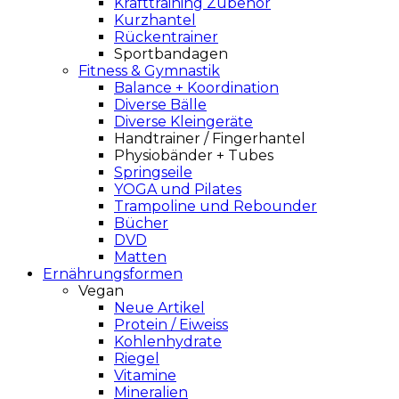
Krafttraining Zubehör
Kurzhantel
Rückentrainer
Sportbandagen
Fitness & Gymnastik
Balance + Koordination
Diverse Bälle
Diverse Kleingeräte
Handtrainer / Fingerhantel
Physiobänder + Tubes
Springseile
YOGA und Pilates
Trampoline und Rebounder
Bücher
DVD
Matten
Ernährungsformen
Vegan
Neue Artikel
Protein / Eiweiss
Kohlenhydrate
Riegel
Vitamine
Mineralien