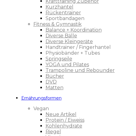
Krafttraining Zubehör
Kurzhantel
Rückentrainer
Sportbandagen
Fitness & Gymnastik
Balance + Koordination
Diverse Bälle
Diverse Kleingeräte
Handtrainer / Fingerhantel
Physiobänder + Tubes
Springseile
YOGA und Pilates
Trampoline und Rebounder
Bücher
DVD
Matten
Ernährungsformen
Vegan
Neue Artikel
Protein / Eiweiss
Kohlenhydrate
Riegel