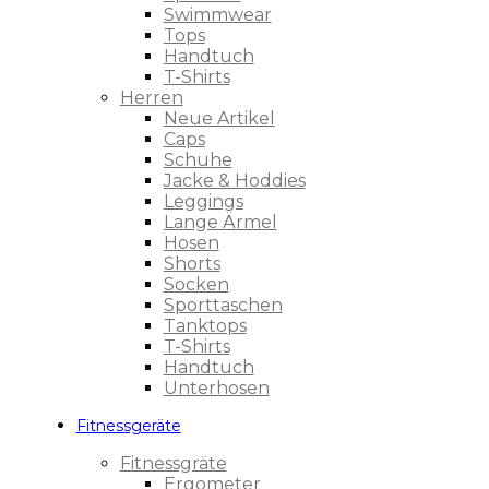
Swimmwear
Tops
Handtuch
T-Shirts
Herren
Neue Artikel
Caps
Schuhe
Jacke & Hoddies
Leggings
Lange Ärmel
Hosen
Shorts
Socken
Sporttaschen
Tanktops
T-Shirts
Handtuch
Unterhosen
Fitnessgeräte
Fitnessgräte
Ergometer