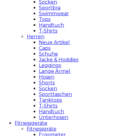
Socken
Sportbra
Swimmwear
Tops
Handtuch
T-Shirts
Herren
Neue Artikel
Caps
Schuhe
Jacke & Hoddies
Leggings
Lange Ärmel
Hosen
Shorts
Socken
Sporttaschen
Tanktops
T-Shirts
Handtuch
Unterhosen
Fitnessgeräte
Fitnessgräte
Ergometer