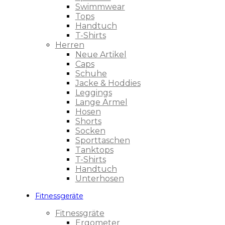
Swimmwear
Tops
Handtuch
T-Shirts
Herren
Neue Artikel
Caps
Schuhe
Jacke & Hoddies
Leggings
Lange Ärmel
Hosen
Shorts
Socken
Sporttaschen
Tanktops
T-Shirts
Handtuch
Unterhosen
Fitnessgeräte
Fitnessgräte
Ergometer