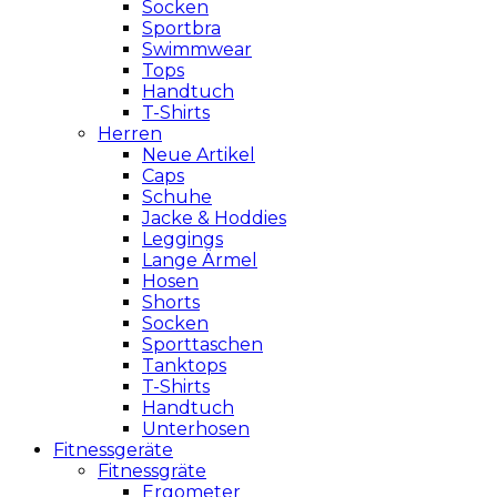
Socken
Sportbra
Swimmwear
Tops
Handtuch
T-Shirts
Herren
Neue Artikel
Caps
Schuhe
Jacke & Hoddies
Leggings
Lange Ärmel
Hosen
Shorts
Socken
Sporttaschen
Tanktops
T-Shirts
Handtuch
Unterhosen
Fitnessgeräte
Fitnessgräte
Ergometer