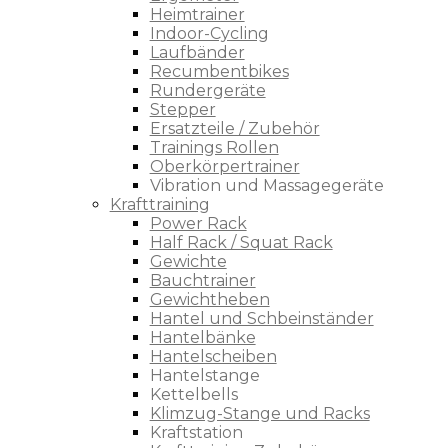
Heimtrainer
Indoor-Cycling
Laufbänder
Recumbentbikes
Rundergeräte
Stepper
Ersatzteile / Zubehör
Trainings Rollen
Oberkörpertrainer
Vibration und Massagegeräte
Krafttraining
Power Rack
Half Rack / Squat Rack
Gewichte
Bauchtrainer
Gewichtheben
Hantel und Schbeinständer
Hantelbänke
Hantelscheiben
Hantelstange
Kettelbells
Klimzug-Stange und Racks
Kraftstation