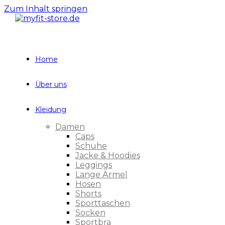
Zum Inhalt springen
Home
Über uns
Kleidung
Damen
Caps
Schuhe
Jacke & Hoodies
Leggings
Lange Ärmel
Hosen
Shorts
Sporttaschen
Socken
Sportbra