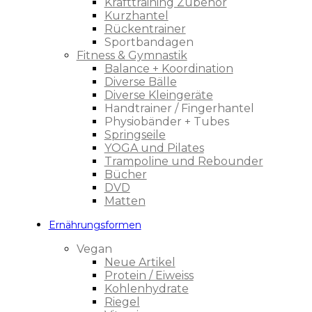
Krafttraining Zubehör
Kurzhantel
Rückentrainer
Sportbandagen
Fitness & Gymnastik
Balance + Koordination
Diverse Bälle
Diverse Kleingeräte
Handtrainer / Fingerhantel
Physiobänder + Tubes
Springseile
YOGA und Pilates
Trampoline und Rebounder
Bücher
DVD
Matten
Ernährungsformen
Vegan
Neue Artikel
Protein / Eiweiss
Kohlenhydrate
Riegel