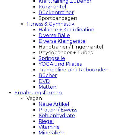
Krafttraining Zubehör
Kurzhantel
Rückentrainer
Sportbandagen
Fitness & Gymnastik
Balance + Koordination
Diverse Bälle
Diverse Kleingeräte
Handtrainer / Fingerhantel
Physiobänder + Tubes
Springseile
YOGA und Pilates
Trampoline und Rebounder
Bücher
DVD
Matten
Ernährungsformen
Vegan
Neue Artikel
Protein / Eiweiss
Kohlenhydrate
Riegel
Vitamine
Mineralien