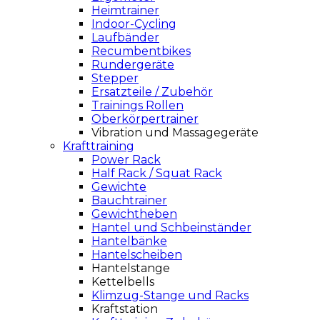
Heimtrainer
Indoor-Cycling
Laufbänder
Recumbentbikes
Rundergeräte
Stepper
Ersatzteile / Zubehör
Trainings Rollen
Oberkörpertrainer
Vibration und Massagegeräte
Krafttraining
Power Rack
Half Rack / Squat Rack
Gewichte
Bauchtrainer
Gewichtheben
Hantel und Schbeinständer
Hantelbänke
Hantelscheiben
Hantelstange
Kettelbells
Klimzug-Stange und Racks
Kraftstation