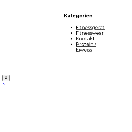
Kategorien
Fitnessgerät
Fitnesswear
Kontakt
Protein /
Eiweiss
Copyright [myfit-store] - Made by Kunga
X
×
Close
this
module