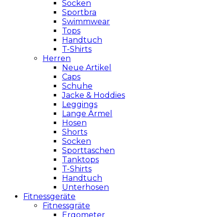
Socken
Sportbra
Swimmwear
Tops
Handtuch
T-Shirts
Herren
Neue Artikel
Caps
Schuhe
Jacke & Hoddies
Leggings
Lange Ärmel
Hosen
Shorts
Socken
Sporttaschen
Tanktops
T-Shirts
Handtuch
Unterhosen
Fitnessgeräte
Fitnessgräte
Ergometer