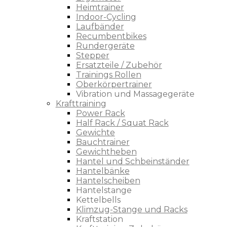
Heimtrainer
Indoor-Cycling
Laufbänder
Recumbentbikes
Rundergeräte
Stepper
Ersatzteile / Zubehör
Trainings Rollen
Oberkörpertrainer
Vibration und Massagegeräte
Krafttraining
Power Rack
Half Rack / Squat Rack
Gewichte
Bauchtrainer
Gewichtheben
Hantel und Schbeinständer
Hantelbänke
Hantelscheiben
Hantelstange
Kettelbells
Klimzug-Stange und Racks
Kraftstation