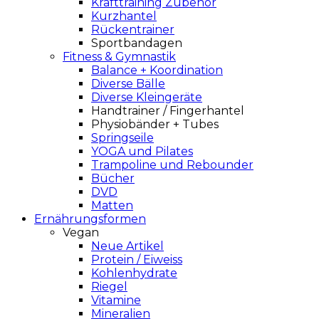
Krafttraining Zubehör
Kurzhantel
Rückentrainer
Sportbandagen
Fitness & Gymnastik
Balance + Koordination
Diverse Bälle
Diverse Kleingeräte
Handtrainer / Fingerhantel
Physiobänder + Tubes
Springseile
YOGA und Pilates
Trampoline und Rebounder
Bücher
DVD
Matten
Ernährungsformen
Vegan
Neue Artikel
Protein / Eiweiss
Kohlenhydrate
Riegel
Vitamine
Mineralien