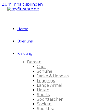
Zum Inhalt springen
Home
Über uns
Kleidung
Damen
Caps
Schuhe
Jacke & Hoodies
Leggings
Lange Ärmel
Hosen
Shorts
Sporttaschen
Socken
Sportbra