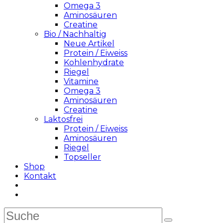
Omega 3
Aminosäuren
Creatine
Bio / Nachhaltig
Neue Artikel
Protein / Eiweiss
Kohlenhydrate
Riegel
Vitamine
Omega 3
Aminosäuren
Creatine
Laktosfrei
Protein / Eiweiss
Aminosäuren
Riegel
Topseller
Shop
Kontakt