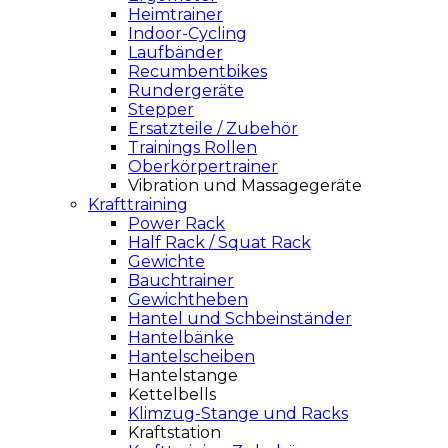
Heimtrainer
Indoor-Cycling
Laufbänder
Recumbentbikes
Rundergeräte
Stepper
Ersatzteile / Zubehör
Trainings Rollen
Oberkörpertrainer
Vibration und Massagegeräte
Krafttraining
Power Rack
Half Rack / Squat Rack
Gewichte
Bauchtrainer
Gewichtheben
Hantel und Schbeinständer
Hantelbänke
Hantelscheiben
Hantelstange
Kettelbells
Klimzug-Stange und Racks
Kraftstation