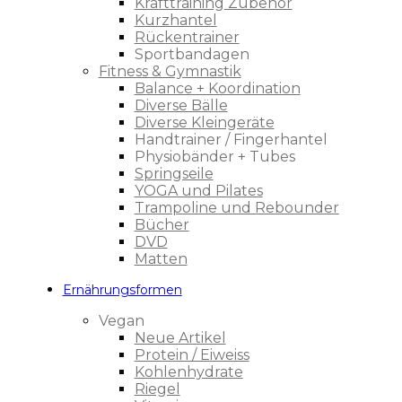
Krafttraining Zubehör
Kurzhantel
Rückentrainer
Sportbandagen
Fitness & Gymnastik
Balance + Koordination
Diverse Bälle
Diverse Kleingeräte
Handtrainer / Fingerhantel
Physiobänder + Tubes
Springseile
YOGA und Pilates
Trampoline und Rebounder
Bücher
DVD
Matten
Ernährungsformen
Vegan
Neue Artikel
Protein / Eiweiss
Kohlenhydrate
Riegel