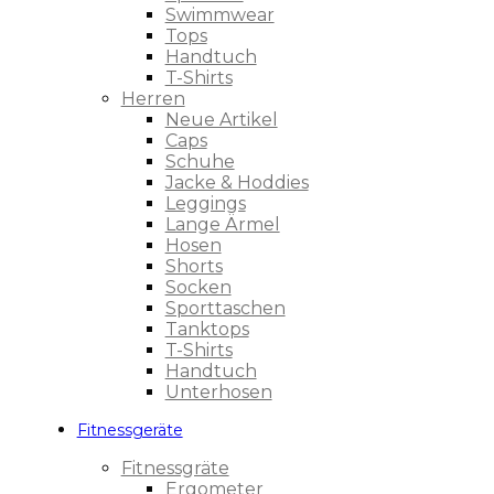
Swimmwear
Tops
Handtuch
T-Shirts
Herren
Neue Artikel
Caps
Schuhe
Jacke & Hoddies
Leggings
Lange Ärmel
Hosen
Shorts
Socken
Sporttaschen
Tanktops
T-Shirts
Handtuch
Unterhosen
Fitnessgeräte
Fitnessgräte
Ergometer