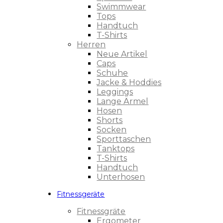
Swimmwear
Tops
Handtuch
T-Shirts
Herren
Neue Artikel
Caps
Schuhe
Jacke & Hoddies
Leggings
Lange Ärmel
Hosen
Shorts
Socken
Sporttaschen
Tanktops
T-Shirts
Handtuch
Unterhosen
Fitnessgeräte
Fitnessgräte
Ergometer