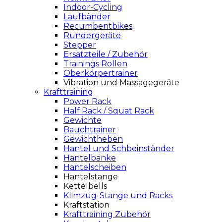
Indoor-Cycling
Laufbänder
Recumbentbikes
Rundergeräte
Stepper
Ersatzteile / Zubehör
Trainings Rollen
Oberkörpertrainer
Vibration und Massagegeräte
Krafttraining
Power Rack
Half Rack / Squat Rack
Gewichte
Bauchtrainer
Gewichtheben
Hantel und Schbeinständer
Hantelbänke
Hantelscheiben
Hantelstange
Kettelbells
Klimzug-Stange und Racks
Kraftstation
Krafttraining Zubehör