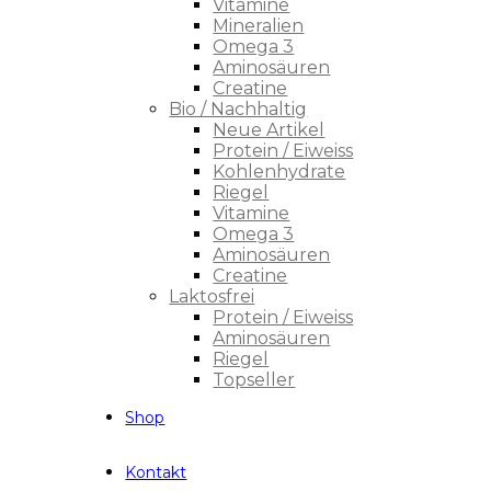
Vitamine
Mineralien
Omega 3
Aminosäuren
Creatine
Bio / Nachhaltig
Neue Artikel
Protein / Eiweiss
Kohlenhydrate
Riegel
Vitamine
Omega 3
Aminosäuren
Creatine
Laktosfrei
Protein / Eiweiss
Aminosäuren
Riegel
Topseller
Shop
Kontakt