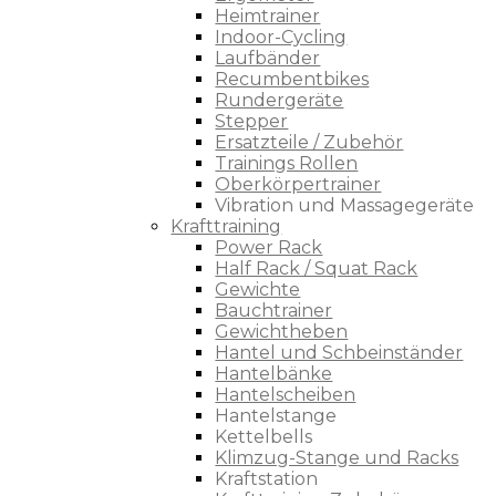
Heimtrainer
Indoor-Cycling
Laufbänder
Recumbentbikes
Rundergeräte
Stepper
Ersatzteile / Zubehör
Trainings Rollen
Oberkörpertrainer
Vibration und Massagegeräte
Krafttraining
Power Rack
Half Rack / Squat Rack
Gewichte
Bauchtrainer
Gewichtheben
Hantel und Schbeinständer
Hantelbänke
Hantelscheiben
Hantelstange
Kettelbells
Klimzug-Stange und Racks
Kraftstation