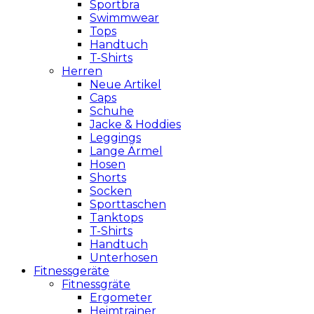
Sportbra
Swimmwear
Tops
Handtuch
T-Shirts
Herren
Neue Artikel
Caps
Schuhe
Jacke & Hoddies
Leggings
Lange Ärmel
Hosen
Shorts
Socken
Sporttaschen
Tanktops
T-Shirts
Handtuch
Unterhosen
Fitnessgeräte
Fitnessgräte
Ergometer
Heimtrainer