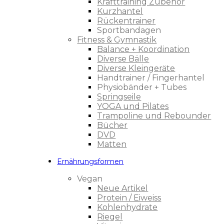
Krafttraining Zubehör
Kurzhantel
Rückentrainer
Sportbandagen
Fitness & Gymnastik
Balance + Koordination
Diverse Bälle
Diverse Kleingeräte
Handtrainer / Fingerhantel
Physiobänder + Tubes
Springseile
YOGA und Pilates
Trampoline und Rebounder
Bücher
DVD
Matten
Ernährungsformen
Vegan
Neue Artikel
Protein / Eiweiss
Kohlenhydrate
Riegel