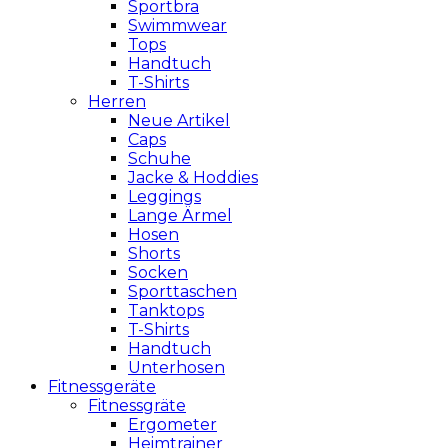
Sportbra
Swimmwear
Tops
Handtuch
T-Shirts
Herren
Neue Artikel
Caps
Schuhe
Jacke & Hoddies
Leggings
Lange Ärmel
Hosen
Shorts
Socken
Sporttaschen
Tanktops
T-Shirts
Handtuch
Unterhosen
Fitnessgeräte
Fitnessgräte
Ergometer
Heimtrainer