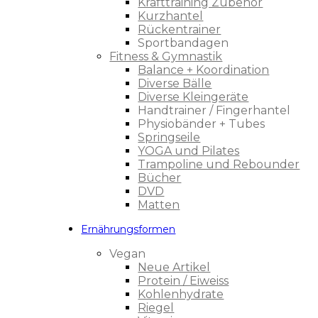
Krafttraining Zubehör
Kurzhantel
Rückentrainer
Sportbandagen
Fitness & Gymnastik
Balance + Koordination
Diverse Bälle
Diverse Kleingeräte
Handtrainer / Fingerhantel
Physiobänder + Tubes
Springseile
YOGA und Pilates
Trampoline und Rebounder
Bücher
DVD
Matten
Ernährungsformen
Vegan
Neue Artikel
Protein / Eiweiss
Kohlenhydrate
Riegel