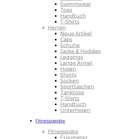
Swimmwear
Tops
Handtuch
T-Shirts
Herren
Neue Artikel
Caps
Schuhe
Jacke & Hoddies
Leggings
Lange Ärmel
Hosen
Shorts
Socken
Sporttaschen
Tanktops
T-Shirts
Handtuch
Unterhosen
Fitnessgeräte
Fitnessgräte
Ergometer