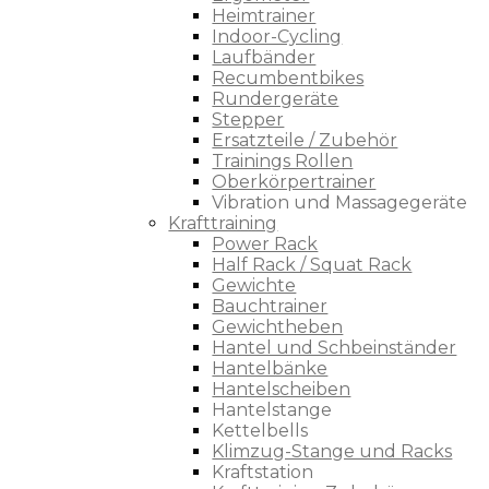
Heimtrainer
Indoor-Cycling
Laufbänder
Recumbentbikes
Rundergeräte
Stepper
Ersatzteile / Zubehör
Trainings Rollen
Oberkörpertrainer
Vibration und Massagegeräte
Krafttraining
Power Rack
Half Rack / Squat Rack
Gewichte
Bauchtrainer
Gewichtheben
Hantel und Schbeinständer
Hantelbänke
Hantelscheiben
Hantelstange
Kettelbells
Klimzug-Stange und Racks
Kraftstation