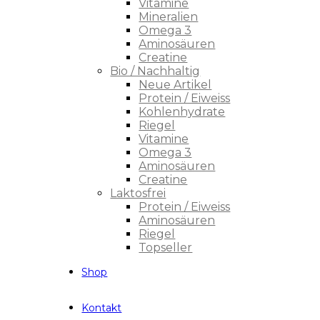
Vitamine
Mineralien
Omega 3
Aminosäuren
Creatine
Bio / Nachhaltig
Neue Artikel
Protein / Eiweiss
Kohlenhydrate
Riegel
Vitamine
Omega 3
Aminosäuren
Creatine
Laktosfrei
Protein / Eiweiss
Aminosäuren
Riegel
Topseller
Shop
Kontakt