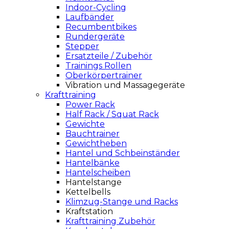
Indoor-Cycling
Laufbänder
Recumbentbikes
Rundergeräte
Stepper
Ersatzteile / Zubehör
Trainings Rollen
Oberkörpertrainer
Vibration und Massagegeräte
Krafttraining
Power Rack
Half Rack / Squat Rack
Gewichte
Bauchtrainer
Gewichtheben
Hantel und Schbeinständer
Hantelbänke
Hantelscheiben
Hantelstange
Kettelbells
Klimzug-Stange und Racks
Kraftstation
Krafttraining Zubehör