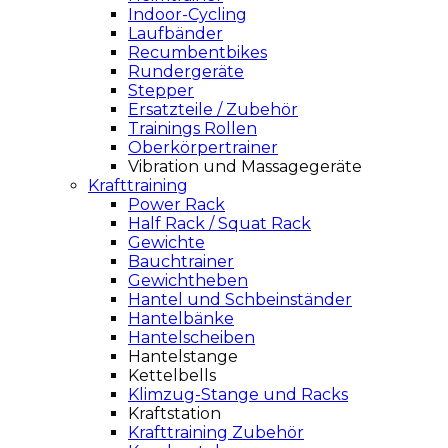
Indoor-Cycling
Laufbänder
Recumbentbikes
Rundergeräte
Stepper
Ersatzteile / Zubehör
Trainings Rollen
Oberkörpertrainer
Vibration und Massagegeräte
Krafttraining
Power Rack
Half Rack / Squat Rack
Gewichte
Bauchtrainer
Gewichtheben
Hantel und Schbeinständer
Hantelbänke
Hantelscheiben
Hantelstange
Kettelbells
Klimzug-Stange und Racks
Kraftstation
Krafttraining Zubehör