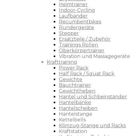
Heimtrainer
Indoor-Cycling
Laufbänder
Recumbentbikes
Rundergeräte
Stepper
Ersatzteile / Zubehör
Trainings Rollen
Oberkörpertrainer
Vibration und Massagegeräte
Krafttraining
Power Rack
Half Rack / Squat Rack
Gewichte
Bauchtrainer
Gewichtheben
Hantel und Schbeinständer
Hantelbänke
Hantelscheiben
Hantelstange
Kettelbells
Klimzug-Stange und Racks
Kraftstation