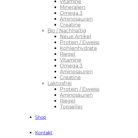
Vitamine
Mineralien
Omega 3
Aminosäuren
Creatine
Bio / Nachhaltig
Neue Artikel
Protein / Eiweiss
Kohlenhydrate
Riegel
Vitamine
Omega 3
Aminosäuren
Creatine
Laktosfrei
Protein / Eiweiss
Aminosäuren
Riegel
Topseller
Shop
Kontakt