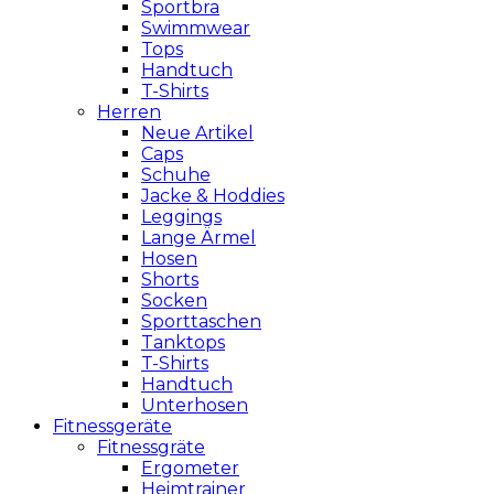
Sportbra
Swimmwear
Tops
Handtuch
T-Shirts
Herren
Neue Artikel
Caps
Schuhe
Jacke & Hoddies
Leggings
Lange Ärmel
Hosen
Shorts
Socken
Sporttaschen
Tanktops
T-Shirts
Handtuch
Unterhosen
Fitnessgeräte
Fitnessgräte
Ergometer
Heimtrainer