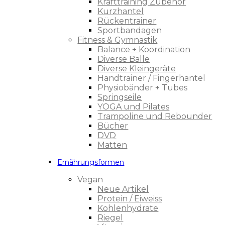
Krafttraining Zubehör
Kurzhantel
Rückentrainer
Sportbandagen
Fitness & Gymnastik
Balance + Koordination
Diverse Bälle
Diverse Kleingeräte
Handtrainer / Fingerhantel
Physiobänder + Tubes
Springseile
YOGA und Pilates
Trampoline und Rebounder
Bücher
DVD
Matten
Ernährungsformen
Vegan
Neue Artikel
Protein / Eiweiss
Kohlenhydrate
Riegel