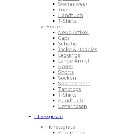
Swimmwear
Tops
Handtuch
T-Shirts
Herren
Neue Artikel
Caps
Schuhe
Jacke & Hoddies
Leggings
Lange Ärmel
Hosen
Shorts
Socken
Sporttaschen
Tanktops
T-Shirts
Handtuch
Unterhosen
Fitnessgeräte
Fitnessgräte
Ergometer