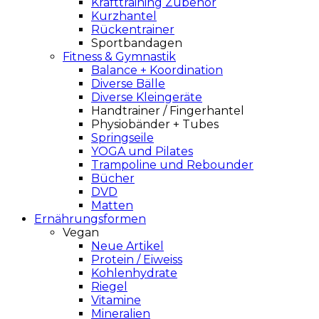
Krafttraining Zubehör
Kurzhantel
Rückentrainer
Sportbandagen
Fitness & Gymnastik
Balance + Koordination
Diverse Bälle
Diverse Kleingeräte
Handtrainer / Fingerhantel
Physiobänder + Tubes
Springseile
YOGA und Pilates
Trampoline und Rebounder
Bücher
DVD
Matten
Ernährungsformen
Vegan
Neue Artikel
Protein / Eiweiss
Kohlenhydrate
Riegel
Vitamine
Mineralien