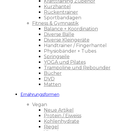
Krafttraining Zubehör
Kurzhantel
Rückentrainer
Sportbandagen
Fitness & Gymnastik
Balance + Koordination
Diverse Bälle
Diverse Kleingeräte
Handtrainer / Fingerhantel
Physiobänder + Tubes
Springseile
YOGA und Pilates
Trampoline und Rebounder
Bücher
DVD
Matten
Ernährungsformen
Vegan
Neue Artikel
Protein / Eiweiss
Kohlenhydrate
Riegel