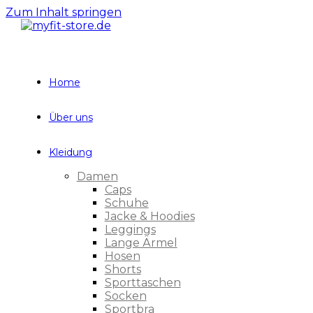
Zum Inhalt springen
Home
Über uns
Kleidung
Damen
Caps
Schuhe
Jacke & Hoodies
Leggings
Lange Ärmel
Hosen
Shorts
Sporttaschen
Socken
Sportbra