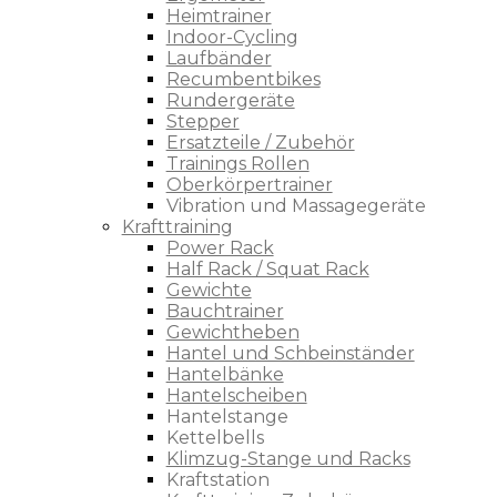
Heimtrainer
Indoor-Cycling
Laufbänder
Recumbentbikes
Rundergeräte
Stepper
Ersatzteile / Zubehör
Trainings Rollen
Oberkörpertrainer
Vibration und Massagegeräte
Krafttraining
Power Rack
Half Rack / Squat Rack
Gewichte
Bauchtrainer
Gewichtheben
Hantel und Schbeinständer
Hantelbänke
Hantelscheiben
Hantelstange
Kettelbells
Klimzug-Stange und Racks
Kraftstation