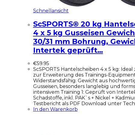
Schnellansicht
ScSPORTS® 20 kg Hantels
4 x 5 kg Gusseisen Gewic
30/31 mm Bohrung, Gewic
Intertek geprüft…
€
59.95
ScSPORTS Hantelscheiben 4 x 5 kg: Idea
zur Erweiterung des Trainings-Equipmen
Widerstandsfähig: Gewicht aus hochwert
Gusseisen, besonders langlebig und forms
intensivem Training 1: Geprüft von Interte
Schadstoffe, inkl. PAK`s + Nickel + Kadm
Testbericht als PDF Download unter Techn
In den Warenkorb