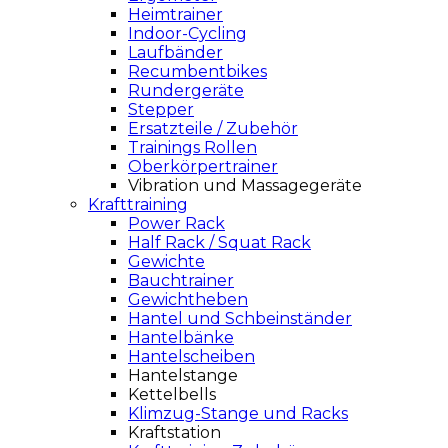
Heimtrainer
Indoor-Cycling
Laufbänder
Recumbentbikes
Rundergeräte
Stepper
Ersatzteile / Zubehör
Trainings Rollen
Oberkörpertrainer
Vibration und Massagegeräte
Krafttraining
Power Rack
Half Rack / Squat Rack
Gewichte
Bauchtrainer
Gewichtheben
Hantel und Schbeinständer
Hantelbänke
Hantelscheiben
Hantelstange
Kettelbells
Klimzug-Stange und Racks
Kraftstation