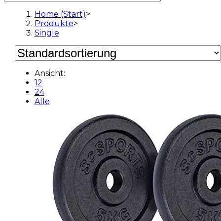
Home (Start)
>
Produkte
>
Single
Ansicht:
12
24
Alle