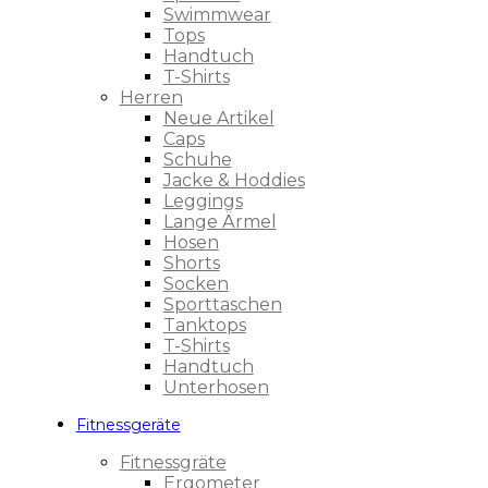
Swimmwear
Tops
Handtuch
T-Shirts
Herren
Neue Artikel
Caps
Schuhe
Jacke & Hoddies
Leggings
Lange Ärmel
Hosen
Shorts
Socken
Sporttaschen
Tanktops
T-Shirts
Handtuch
Unterhosen
Fitnessgeräte
Fitnessgräte
Ergometer