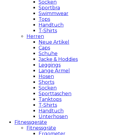
Socken
Sportbra
Swimmwear
Tops
Handtuch
T-Shirts
Herren
Neue Artikel
Caps
Schuhe
Jacke & Hoddies
Leggings
Lange Ärmel
Hosen
Shorts
Socken
Sporttaschen
Tanktops
T-Shirts
Handtuch
Unterhosen
Fitnessgeräte
Fitnessgräte
Ergometer