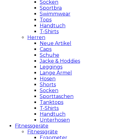
Socken
Sportbra
Swimmwear
Tops
Handtuch
T-Shirts
Herren
Neue Artikel
Caps
Schuhe
Jacke & Hoddies
Leggings
Lange Ärmel
Hosen
Shorts
Socken
Sporttaschen
Tanktops
T-Shirts
Handtuch
Unterhosen
Fitnessgeräte
Fitnessgräte
Ergometer