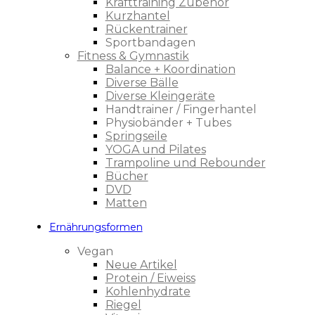
Krafttraining Zubehör
Kurzhantel
Rückentrainer
Sportbandagen
Fitness & Gymnastik
Balance + Koordination
Diverse Bälle
Diverse Kleingeräte
Handtrainer / Fingerhantel
Physiobänder + Tubes
Springseile
YOGA und Pilates
Trampoline und Rebounder
Bücher
DVD
Matten
Ernährungsformen
Vegan
Neue Artikel
Protein / Eiweiss
Kohlenhydrate
Riegel