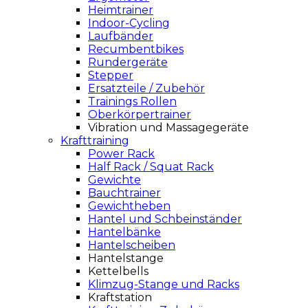
Heimtrainer
Indoor-Cycling
Laufbänder
Recumbentbikes
Rundergeräte
Stepper
Ersatzteile / Zubehör
Trainings Rollen
Oberkörpertrainer
Vibration und Massagegeräte
Krafttraining
Power Rack
Half Rack / Squat Rack
Gewichte
Bauchtrainer
Gewichtheben
Hantel und Schbeinständer
Hantelbänke
Hantelscheiben
Hantelstange
Kettelbells
Klimzug-Stange und Racks
Kraftstation