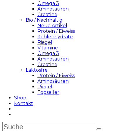
Omega 3
Aminosäuren
Creatine
Bio / Nachhaltig
Neue Artikel
Protein / Eiweiss
Kohlenhydrate
Riegel
Vitamine
Omega 3
Aminosäuren
Creatine
Laktosfrei
Protein / Eiweiss
Aminosäuren
Riegel
Topseller
Shop
Kontakt