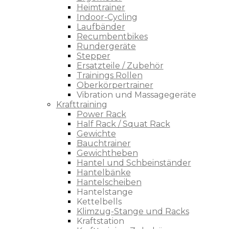
Heimtrainer
Indoor-Cycling
Laufbänder
Recumbentbikes
Rundergeräte
Stepper
Ersatzteile / Zubehör
Trainings Rollen
Oberkörpertrainer
Vibration und Massagegeräte
Krafttraining
Power Rack
Half Rack / Squat Rack
Gewichte
Bauchtrainer
Gewichtheben
Hantel und Schbeinständer
Hantelbänke
Hantelscheiben
Hantelstange
Kettelbells
Klimzug-Stange und Racks
Kraftstation