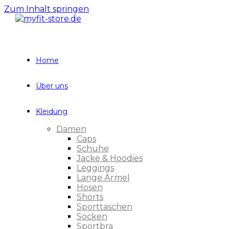
Zum Inhalt springen
Home
Über uns
Kleidung
Damen
Caps
Schuhe
Jacke & Hoodies
Leggings
Lange Ärmel
Hosen
Shorts
Sporttaschen
Socken
Sportbra