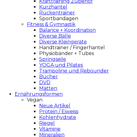
Krafttraining Zubehör
Kurzhantel
Rückentrainer
Sportbandagen
Fitness & Gymnastik
Balance + Koordination
Diverse Bälle
Diverse Kleingeräte
Handtrainer / Fingerhantel
Physiobänder + Tubes
Springseile
YOGA und Pilates
Trampoline und Rebounder
Bücher
DVD
Matten
Ernährungsformen
Vegan
Neue Artikel
Protein / Eiweiss
Kohlenhydrate
Riegel
Vitamine
Mineralien