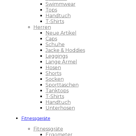
Swimmwear
Tops
Handtuch
T-Shirts
Herren
Neue Artikel
Caps
Schuhe
Jacke & Hoddies
Leggings
Lange Ärmel
Hosen
Shorts
Socken
Sporttaschen
Tanktops
T-Shirts
Handtuch
Unterhosen
Fitnessgeräte
Fitnessgräte
Ergometer