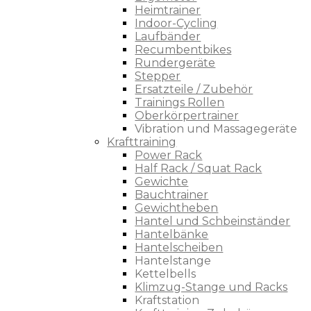
Heimtrainer
Indoor-Cycling
Laufbänder
Recumbentbikes
Rundergeräte
Stepper
Ersatzteile / Zubehör
Trainings Rollen
Oberkörpertrainer
Vibration und Massagegeräte
Krafttraining
Power Rack
Half Rack / Squat Rack
Gewichte
Bauchtrainer
Gewichtheben
Hantel und Schbeinständer
Hantelbänke
Hantelscheiben
Hantelstange
Kettelbells
Klimzug-Stange und Racks
Kraftstation