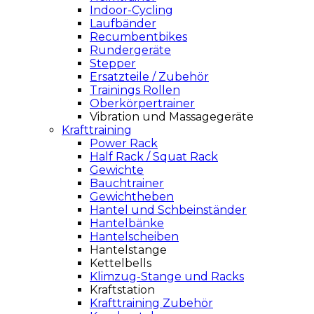
Indoor-Cycling
Laufbänder
Recumbentbikes
Rundergeräte
Stepper
Ersatzteile / Zubehör
Trainings Rollen
Oberkörpertrainer
Vibration und Massagegeräte
Krafttraining
Power Rack
Half Rack / Squat Rack
Gewichte
Bauchtrainer
Gewichtheben
Hantel und Schbeinständer
Hantelbänke
Hantelscheiben
Hantelstange
Kettelbells
Klimzug-Stange und Racks
Kraftstation
Krafttraining Zubehör