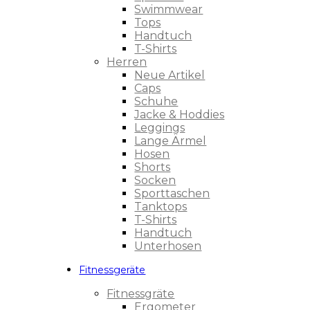
Swimmwear
Tops
Handtuch
T-Shirts
Herren
Neue Artikel
Caps
Schuhe
Jacke & Hoddies
Leggings
Lange Ärmel
Hosen
Shorts
Socken
Sporttaschen
Tanktops
T-Shirts
Handtuch
Unterhosen
Fitnessgeräte
Fitnessgräte
Ergometer