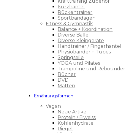
Krafttraining Zubehör
Kurzhantel
Rückentrainer
Sportbandagen
Fitness & Gymnastik
Balance + Koordination
Diverse Bälle
Diverse Kleingeräte
Handtrainer / Fingerhantel
Physiobänder + Tubes
Springseile
YOGA und Pilates
Trampoline und Rebounder
Bücher
DVD
Matten
Ernährungsformen
Vegan
Neue Artikel
Protein / Eiweiss
Kohlenhydrate
Riegel