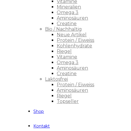
Vitamine
Mineralien
Omega 3
Aminosäuren
Creatine
Bio / Nachhaltig
Neue Artikel
Protein / Eiweiss
Kohlenhydrate
Riegel
Vitamine
Omega 3
Aminosäuren
Creatine
Laktosfrei
Protein / Eiweiss
Aminosäuren
Riegel
Topseller
Shop
Kontakt