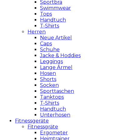
Sportbra
Swimmwear
Tops
Handtuch
T-Shirts
Herren
Neue Artikel
Caps
Schuhe
Jacke & Hoddies
Leggings
Lange Ärmel
Hosen
Shorts
Socken
Sporttaschen
Tanktops
T-Shirts
Handtuch
Unterhosen
Fitnessgeräte
Fitnessgräte
Ergometer
Heimtrainer