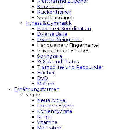
Krafttraining Zubehör
Kurzhantel
Rückentrainer
Sportbandagen
Fitness & Gymnastik
Balance + Koordination
Diverse Bälle
Diverse Kleingeräte
Handtrainer / Fingerhantel
Physiobänder + Tubes
Springseile
YOGA und Pilates
Trampoline und Rebounder
Bücher
DVD
Matten
Ernährungsformen
Vegan
Neue Artikel
Protein / Eiweiss
Kohlenhydrate
Riegel
Vitamine
Mineralien