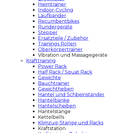
Heimtrainer
Indoor-Cycling
Laufbänder
Recumbentbikes
Rundergeräte
Stepper
Ersatzteile / Zubehör
Trainings Rollen
Oberkörpertrainer
Vibration und Massagegeräte
Krafttraining
Power Rack
Half Rack / Squat Rack
Gewichte
Bauchtrainer
Gewichtheben
Hantel und Schbeinständer
Hantelbänke
Hantelscheiben
Hantelstange
Kettelbells
Klimzug-Stange und Racks
Kraftstation