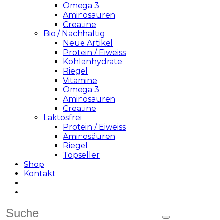
Omega 3
Aminosäuren
Creatine
Bio / Nachhaltig
Neue Artikel
Protein / Eiweiss
Kohlenhydrate
Riegel
Vitamine
Omega 3
Aminosäuren
Creatine
Laktosfrei
Protein / Eiweiss
Aminosäuren
Riegel
Topseller
Shop
Kontakt