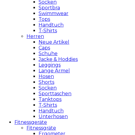
Socken
Sportbra
Swimmwear
Tops
Handtuch
T-Shirts
Herren
Neue Artikel
Caps
Schuhe
Jacke & Hoddies
Leggings
Lange Ärmel
Hosen
Shorts
Socken
Sporttaschen
Tanktops
T-Shirts
Handtuch
Unterhosen
Fitnessgeräte
Fitnessgräte
Ergometer