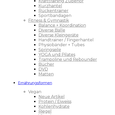
Krafttraining Zubehör
Kurzhantel
Rückentrainer
Sportbandagen
Fitness & Gymnastik
Balance + Koordination
Diverse Bälle
Diverse Kleingeräte
Handtrainer / Fingerhantel
Physiobänder + Tubes
Springseile
YOGA und Pilates
Trampoline und Rebounder
Bücher
DVD
Matten
Ernährungsformen
Vegan
Neue Artikel
Protein / Eiweiss
Kohlenhydrate
Riegel