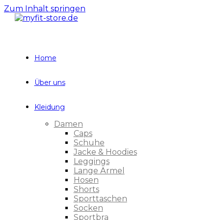
Zum Inhalt springen
Home
Über uns
Kleidung
Damen
Caps
Schuhe
Jacke & Hoodies
Leggings
Lange Ärmel
Hosen
Shorts
Sporttaschen
Socken
Sportbra