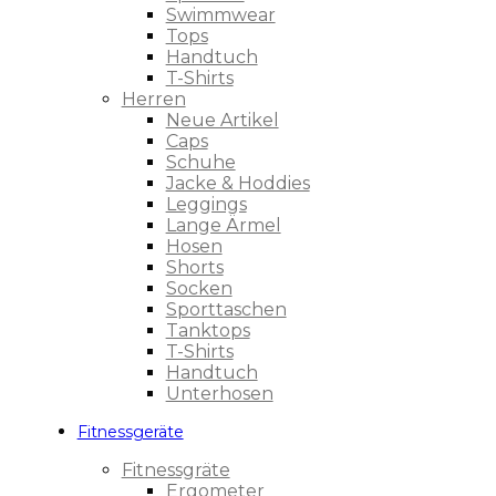
Swimmwear
Tops
Handtuch
T-Shirts
Herren
Neue Artikel
Caps
Schuhe
Jacke & Hoddies
Leggings
Lange Ärmel
Hosen
Shorts
Socken
Sporttaschen
Tanktops
T-Shirts
Handtuch
Unterhosen
Fitnessgeräte
Fitnessgräte
Ergometer