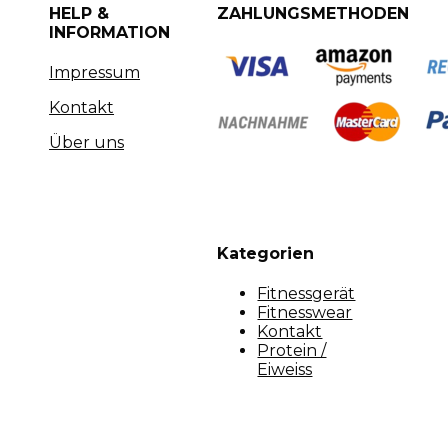
HELP &
ZAHLUNGSMETHODEN
INFORMATION
Impressum
Kontakt
Über uns
Kategorien
Fitnessgerät
Fitnesswear
Kontakt
Protein /
Eiweiss
Copyright [myfit-store] - Made by Kunga