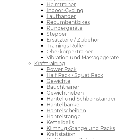
Heimtrainer
Indoor-Cycling
Laufbänder
Recumbentbikes
Rundergeräte
Stepper
Ersatzteile / Zubehör
Trainings Rollen
Oberkörpertrainer
Vibration und Massagegeräte
Krafttraining
Power Rack
Half Rack / Squat Rack
Gewichte
Bauchtrainer
Gewichtheben
Hantel und Schbeinständer
Hantelbänke
Hantelscheiben
Hantelstange
Kettelbells
Klimzug-Stange und Racks
Kraftstation