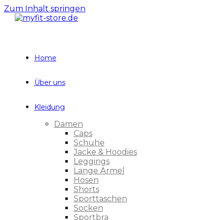
Zum Inhalt springen
Home
Über uns
Kleidung
Damen
Caps
Schuhe
Jacke & Hoodies
Leggings
Lange Ärmel
Hosen
Shorts
Sporttaschen
Socken
Sportbra