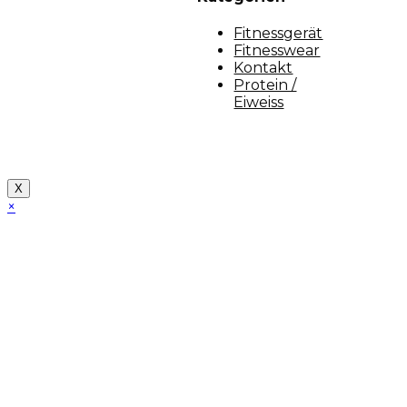
Fitnessgerät
Fitnesswear
Kontakt
Protein /
Eiweiss
Copyright [myfit-store] - Made by Kunga
X
×
Close
this
module
Demo Website!