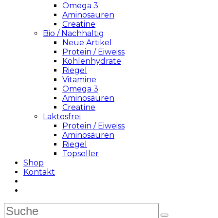
Omega 3
Aminosäuren
Creatine
Bio / Nachhaltig
Neue Artikel
Protein / Eiweiss
Kohlenhydrate
Riegel
Vitamine
Omega 3
Aminosäuren
Creatine
Laktosfrei
Protein / Eiweiss
Aminosäuren
Riegel
Topseller
Shop
Kontakt