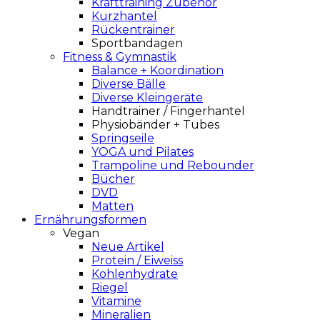
Krafttraining Zubehör
Kurzhantel
Rückentrainer
Sportbandagen
Fitness & Gymnastik
Balance + Koordination
Diverse Bälle
Diverse Kleingeräte
Handtrainer / Fingerhantel
Physiobänder + Tubes
Springseile
YOGA und Pilates
Trampoline und Rebounder
Bücher
DVD
Matten
Ernährungsformen
Vegan
Neue Artikel
Protein / Eiweiss
Kohlenhydrate
Riegel
Vitamine
Mineralien