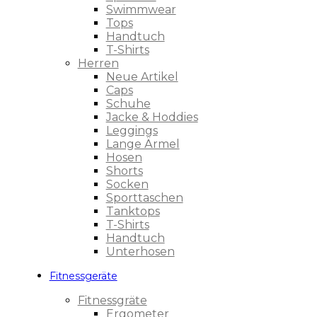
Swimmwear
Tops
Handtuch
T-Shirts
Herren
Neue Artikel
Caps
Schuhe
Jacke & Hoddies
Leggings
Lange Ärmel
Hosen
Shorts
Socken
Sporttaschen
Tanktops
T-Shirts
Handtuch
Unterhosen
Fitnessgeräte
Fitnessgräte
Ergometer