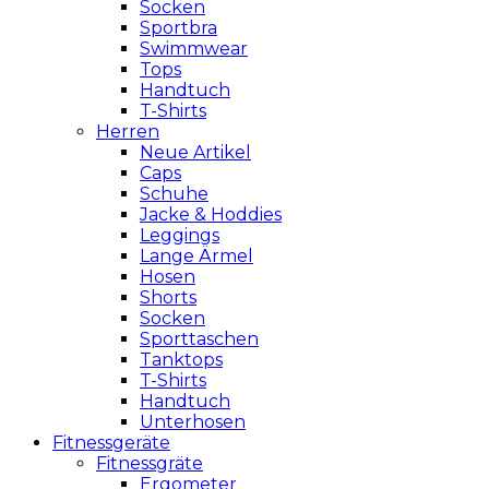
Socken
Sportbra
Swimmwear
Tops
Handtuch
T-Shirts
Herren
Neue Artikel
Caps
Schuhe
Jacke & Hoddies
Leggings
Lange Ärmel
Hosen
Shorts
Socken
Sporttaschen
Tanktops
T-Shirts
Handtuch
Unterhosen
Fitnessgeräte
Fitnessgräte
Ergometer