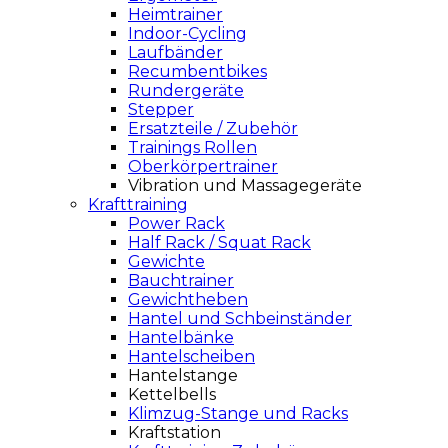
Heimtrainer
Indoor-Cycling
Laufbänder
Recumbentbikes
Rundergeräte
Stepper
Ersatzteile / Zubehör
Trainings Rollen
Oberkörpertrainer
Vibration und Massagegeräte
Krafttraining
Power Rack
Half Rack / Squat Rack
Gewichte
Bauchtrainer
Gewichtheben
Hantel und Schbeinständer
Hantelbänke
Hantelscheiben
Hantelstange
Kettelbells
Klimzug-Stange und Racks
Kraftstation