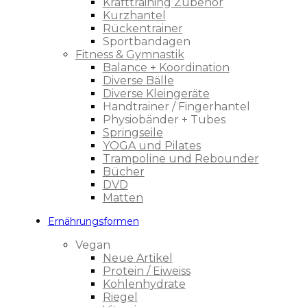
Krafttraining Zubehör
Kurzhantel
Rückentrainer
Sportbandagen
Fitness & Gymnastik
Balance + Koordination
Diverse Bälle
Diverse Kleingeräte
Handtrainer / Fingerhantel
Physiobänder + Tubes
Springseile
YOGA und Pilates
Trampoline und Rebounder
Bücher
DVD
Matten
Ernährungsformen
Vegan
Neue Artikel
Protein / Eiweiss
Kohlenhydrate
Riegel