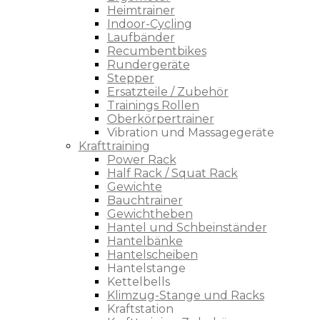
Heimtrainer
Indoor-Cycling
Laufbänder
Recumbentbikes
Rundergeräte
Stepper
Ersatzteile / Zubehör
Trainings Rollen
Oberkörpertrainer
Vibration und Massagegeräte
Krafttraining
Power Rack
Half Rack / Squat Rack
Gewichte
Bauchtrainer
Gewichtheben
Hantel und Schbeinständer
Hantelbänke
Hantelscheiben
Hantelstange
Kettelbells
Klimzug-Stange und Racks
Kraftstation