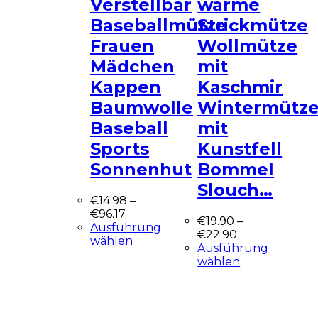
Verstellbar
warme
Baseballmütze
Strickmütze
Frauen
Wollmütze
Mädchen
mit
Kappen
Kaschmir
Baumwolle
Wintermütz
Baseball
mit
Sports
Kunstfell
Sonnenhut
Bommel
Slouch…
€
14.98
–
€
96.17
€
19.90
–
Ausführung
€
22.90
wählen
Ausführung
wählen