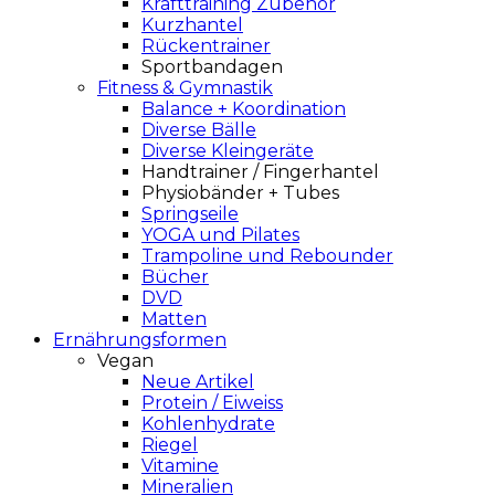
Krafttraining Zubehör
Kurzhantel
Rückentrainer
Sportbandagen
Fitness & Gymnastik
Balance + Koordination
Diverse Bälle
Diverse Kleingeräte
Handtrainer / Fingerhantel
Physiobänder + Tubes
Springseile
YOGA und Pilates
Trampoline und Rebounder
Bücher
DVD
Matten
Ernährungsformen
Vegan
Neue Artikel
Protein / Eiweiss
Kohlenhydrate
Riegel
Vitamine
Mineralien