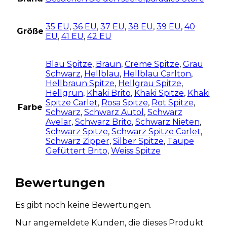
35 EU
,
36 EU
,
37 EU
,
38 EU
,
39 EU
,
40
Größe
EU
,
41 EU
,
42 EU
Blau Spitze
,
Braun
,
Creme Spitze
,
Grau
Schwarz
,
Hellblau
,
Hellblau Carlton
,
Hellbraun Spitze
,
Hellgrau Spitze
,
Hellgrün
,
Khaki Brito
,
Khaki Spitze
,
Khaki
Spitze Carlet
,
Rosa Spitze
,
Rot Spitze
,
Farbe
Schwarz
,
Schwarz Autol
,
Schwarz
Avelar
,
Schwarz Brito
,
Schwarz Nieten
,
Schwarz Spitze
,
Schwarz Spitze Carlet
,
Schwarz Zipper
,
Silber Spitze
,
Taupe
Gefüttert Brito
,
Weiss Spitze
Bewertungen
Es gibt noch keine Bewertungen.
Nur angemeldete Kunden, die dieses Produkt