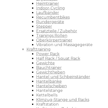
Heimtrainer
Indoor-Cycling
Laufbänder
Recumbentbikes
Rundergeräte
Stepper
Ersatzteile / Zubehör
Trainings Rollen
Oberkörpertrainer
Vibration und Massagegeräte
Krafttraining
Power Rack
Half Rack / Squat Rack
Gewichte
Bauchtrainer
Gewichtheben
Hantel und Schbeinständer
Hantelbänke
Hantelscheiben
Hantelstange
Kettelbells
Klimzug-Stange und Racks
Kraftstation