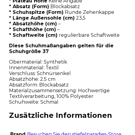
* Plateau Höhe
Keine Angabe
* Absatz (Form)
Blockabsatz
* Schuhspitze (Form)
Runde Zehenkappe
* Länge Außensohle (cm)
23,5
* Absatzhöhe (cm)
–
* Schafthöhe (cm)
–
* Schaftweite (cm)
regulierbare Schaftweite
Diese Schuhmaßangaben gelten für die
Schuhgröße 37
Obermaterial: Synthetik
Innenmaterial: Textil
Verschluss: Schnürsenkel
Absatzhöhe: 2.5 cm
Absatzform: Blockabsatz
Materialzusammensetzung: Hochwertige
Textilverarbeitung, 100% Polyester
Schuhweite: Schmal
Zusätzliche Informationen
Brand
Besuchen Sie den stiefelparadies-Store