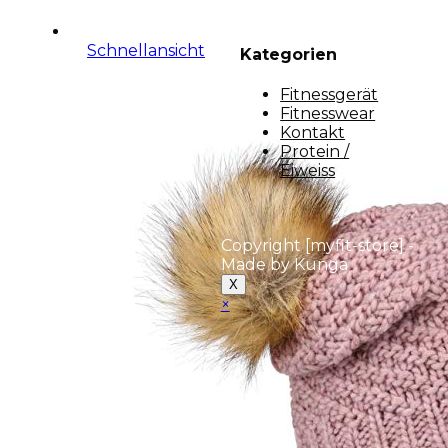
Schnellansicht
Kategorien
Fitnessgerät
Fitnesswear
Kontakt
Protein /
Eiweiss
Copyright [myfit-store] -
Made by Kunga
X
×
Close
this
module