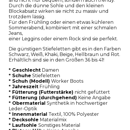
sind nicht nur bequem, sondern auch trendy.
Durch die dünne Sohle und den kleinen
Blockabsatz wirken sie nicht zu massiv und
trotzdem lässig.
Für den Frühling oder einen etwas kühleren
Sommerabend, kombiniert mit einer schmalen
Jeans,
einer Leggins oder einem Rock sind sie perfekt.
Die günstigen Stiefeletten gibt es in den Farben
Schwarz, Weiß, Khaki, Beige, Hellbraun und Rot.
Erhältlich sind sie in den Größen 36 bis 41!
* Geschlecht
Damen
* Schuhe
Stiefeletten
* Schuh (Modell)
Worker Boots
* Jahreszeit
Frühling
* Fütterung (Futterstärke)
nicht gefüttert
* Fütterung (durchgehend)
Keine Angabe
* Obermaterial
Synthetik in hochwertiger
Leder-Optik
* Innenmaterial
Textil, 100% Polyester
* Decksohle
Materialmix
* Laufsohle
Sonstiges Material