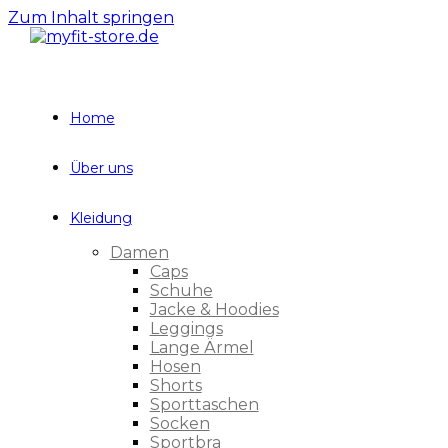
Zum Inhalt springen
Home
Über uns
Kleidung
Damen
Caps
Schuhe
Jacke & Hoodies
Leggings
Lange Ärmel
Hosen
Shorts
Sporttaschen
Socken
Sportbra