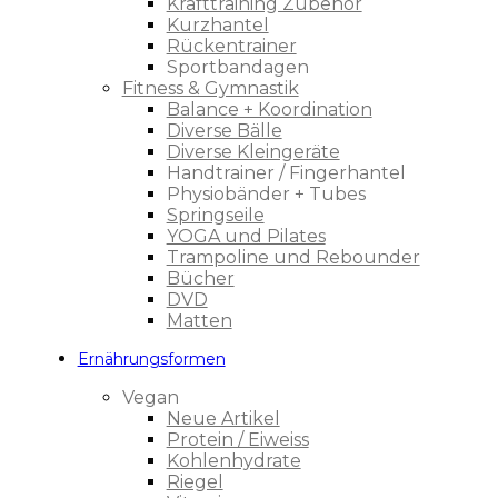
Krafttraining Zubehör
Kurzhantel
Rückentrainer
Sportbandagen
Fitness & Gymnastik
Balance + Koordination
Diverse Bälle
Diverse Kleingeräte
Handtrainer / Fingerhantel
Physiobänder + Tubes
Springseile
YOGA und Pilates
Trampoline und Rebounder
Bücher
DVD
Matten
Ernährungsformen
Vegan
Neue Artikel
Protein / Eiweiss
Kohlenhydrate
Riegel