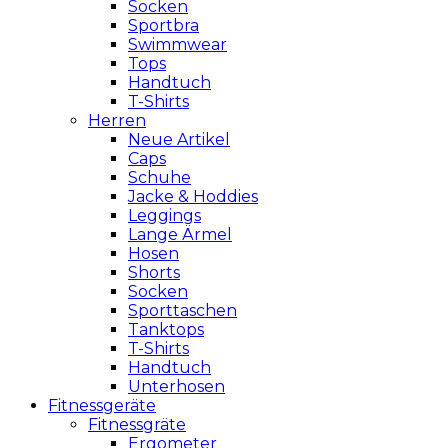
Socken
Sportbra
Swimmwear
Tops
Handtuch
T-Shirts
Herren
Neue Artikel
Caps
Schuhe
Jacke & Hoddies
Leggings
Lange Ärmel
Hosen
Shorts
Socken
Sporttaschen
Tanktops
T-Shirts
Handtuch
Unterhosen
Fitnessgeräte
Fitnessgräte
Ergometer