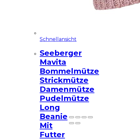
Demo Website!
Schnellansicht
Diese Seite ist eine
Seeberger
Demo Affiliate Website!
Mavita
Bommelmütze
Strickmütze
Damenmütze
Pudelmütze
Nicht mehr zeigen
Long
Beanie
Mit
Futter