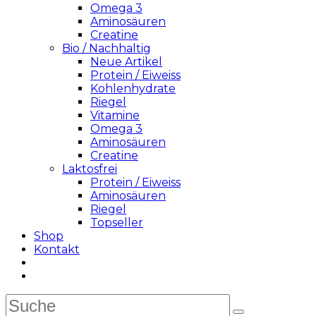
Omega 3
Aminosäuren
Creatine
Bio / Nachhaltig
Neue Artikel
Protein / Eiweiss
Kohlenhydrate
Riegel
Vitamine
Omega 3
Aminosäuren
Creatine
Laktosfrei
Protein / Eiweiss
Aminosäuren
Riegel
Topseller
Shop
Kontakt