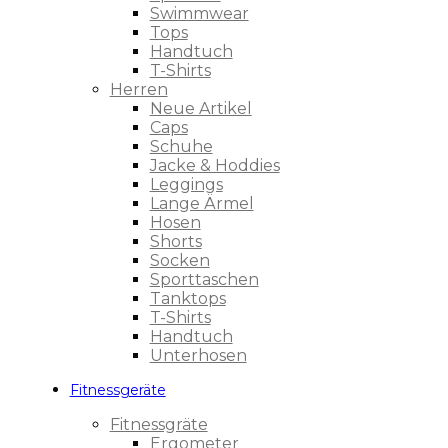
Swimmwear
Tops
Handtuch
T-Shirts
Herren
Neue Artikel
Caps
Schuhe
Jacke & Hoddies
Leggings
Lange Ärmel
Hosen
Shorts
Socken
Sporttaschen
Tanktops
T-Shirts
Handtuch
Unterhosen
Fitnessgeräte
Fitnessgräte
Ergometer