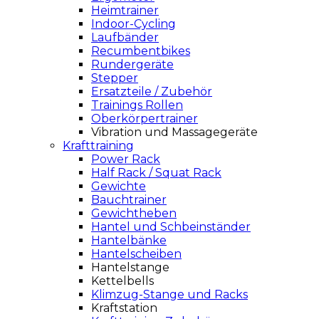
Heimtrainer
Indoor-Cycling
Laufbänder
Recumbentbikes
Rundergeräte
Stepper
Ersatzteile / Zubehör
Trainings Rollen
Oberkörpertrainer
Vibration und Massagegeräte
Krafttraining
Power Rack
Half Rack / Squat Rack
Gewichte
Bauchtrainer
Gewichtheben
Hantel und Schbeinständer
Hantelbänke
Hantelscheiben
Hantelstange
Kettelbells
Klimzug-Stange und Racks
Kraftstation