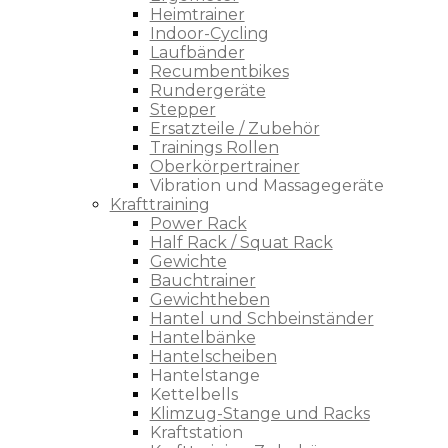
Heimtrainer
Indoor-Cycling
Laufbänder
Recumbentbikes
Rundergeräte
Stepper
Ersatzteile / Zubehör
Trainings Rollen
Oberkörpertrainer
Vibration und Massagegeräte
Krafttraining
Power Rack
Half Rack / Squat Rack
Gewichte
Bauchtrainer
Gewichtheben
Hantel und Schbeinständer
Hantelbänke
Hantelscheiben
Hantelstange
Kettelbells
Klimzug-Stange und Racks
Kraftstation