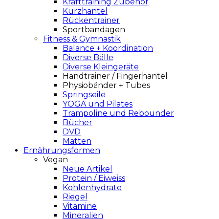
Krafttraining Zubehör
Kurzhantel
Rückentrainer
Sportbandagen
Fitness & Gymnastik
Balance + Koordination
Diverse Bälle
Diverse Kleingeräte
Handtrainer / Fingerhantel
Physiobänder + Tubes
Springseile
YOGA und Pilates
Trampoline und Rebounder
Bücher
DVD
Matten
Ernährungsformen
Vegan
Neue Artikel
Protein / Eiweiss
Kohlenhydrate
Riegel
Vitamine
Mineralien