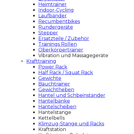
Heimtrainer
Indoor-Cycling
Laufbänder
Recumbentbikes
Rundergeräte
Stepper
Ersatzteile / Zubehör
Trainings Rollen
Oberkörpertrainer
Vibration und Massagegeräte
Krafttraining
Power Rack
Half Rack / Squat Rack
Gewichte
Bauchtrainer
Gewichtheben
Hantel und Schbeinständer
Hantelbänke
Hantelscheiben
Hantelstange
Kettelbells
Klimzug-Stange und Racks
Kraftstation