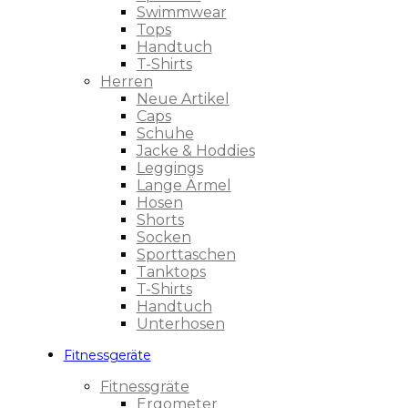
Swimmwear
Tops
Handtuch
T-Shirts
Herren
Neue Artikel
Caps
Schuhe
Jacke & Hoddies
Leggings
Lange Ärmel
Hosen
Shorts
Socken
Sporttaschen
Tanktops
T-Shirts
Handtuch
Unterhosen
Fitnessgeräte
Fitnessgräte
Ergometer