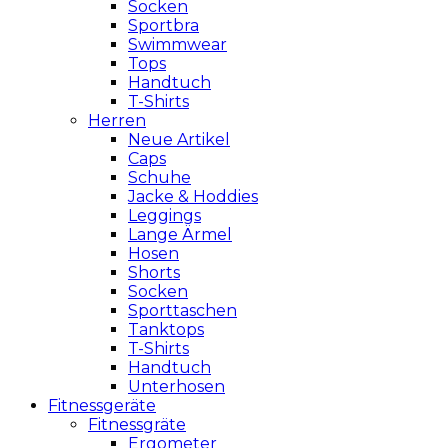
Socken
Sportbra
Swimmwear
Tops
Handtuch
T-Shirts
Herren
Neue Artikel
Caps
Schuhe
Jacke & Hoddies
Leggings
Lange Ärmel
Hosen
Shorts
Socken
Sporttaschen
Tanktops
T-Shirts
Handtuch
Unterhosen
Fitnessgeräte
Fitnessgräte
Ergometer