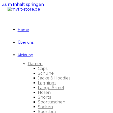
Zum Inhalt springen
Home
Über uns
Kleidung
Damen
Caps
Schuhe
Jacke & Hoodies
Leggings
Lange Ärmel
Hosen
Shorts
Sporttaschen
Socken
Sportbra