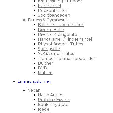
Krafttraining Zubehör
Kurzhantel
Rückentrainer
Sportbandagen
Fitness & Gymnastik
Balance + Koordination
Diverse Bälle
Diverse Kleingeräte
Handtrainer / Fingerhantel
Physiobänder + Tubes
Springseile
YOGA und Pilates
Trampoline und Rebounder
Bücher
DVD
Matten
Ernährungsformen
Vegan
Neue Artikel
Protein / Eiweiss
Kohlenhydrate
Riegel