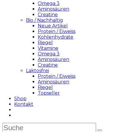
Omega 3
Aminosäuren
Creatine
Bio / Nachhaltig
Neue Artikel
Protein / Eiweiss
Kohlenhydrate
Riegel
Vitamine
Omega 3
Aminosäuren
Creatine
Laktosfrei
Protein / Eiweiss
Aminosäuren
Riegel
Topseller
Shop
Kontakt