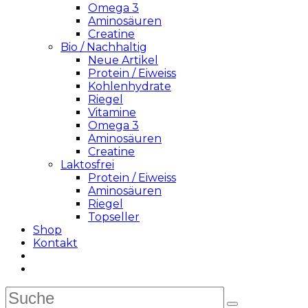
Omega 3
Aminosäuren
Creatine
Bio / Nachhaltig
Neue Artikel
Protein / Eiweiss
Kohlenhydrate
Riegel
Vitamine
Omega 3
Aminosäuren
Creatine
Laktosfrei
Protein / Eiweiss
Aminosäuren
Riegel
Topseller
Shop
Kontakt