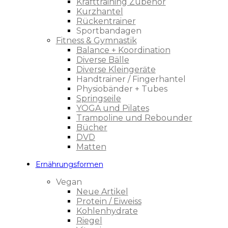
Krafttraining Zubehör
Kurzhantel
Rückentrainer
Sportbandagen
Fitness & Gymnastik
Balance + Koordination
Diverse Bälle
Diverse Kleingeräte
Handtrainer / Fingerhantel
Physiobänder + Tubes
Springseile
YOGA und Pilates
Trampoline und Rebounder
Bücher
DVD
Matten
Ernährungsformen
Vegan
Neue Artikel
Protein / Eiweiss
Kohlenhydrate
Riegel