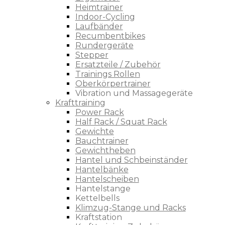
Heimtrainer
Indoor-Cycling
Laufbänder
Recumbentbikes
Rundergeräte
Stepper
Ersatzteile / Zubehör
Trainings Rollen
Oberkörpertrainer
Vibration und Massagegeräte
Krafttraining
Power Rack
Half Rack / Squat Rack
Gewichte
Bauchtrainer
Gewichtheben
Hantel und Schbeinständer
Hantelbänke
Hantelscheiben
Hantelstange
Kettelbells
Klimzug-Stange und Racks
Kraftstation