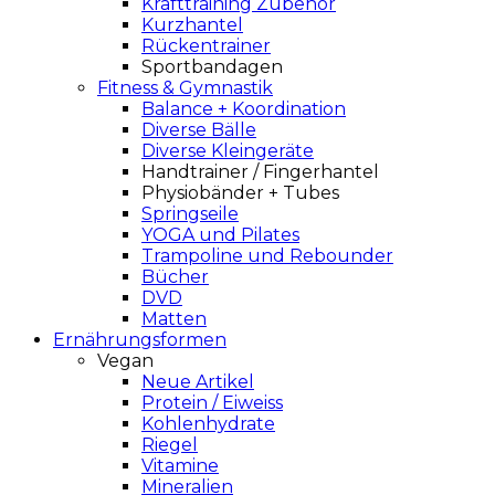
Krafttraining Zubehör
Kurzhantel
Rückentrainer
Sportbandagen
Fitness & Gymnastik
Balance + Koordination
Diverse Bälle
Diverse Kleingeräte
Handtrainer / Fingerhantel
Physiobänder + Tubes
Springseile
YOGA und Pilates
Trampoline und Rebounder
Bücher
DVD
Matten
Ernährungsformen
Vegan
Neue Artikel
Protein / Eiweiss
Kohlenhydrate
Riegel
Vitamine
Mineralien