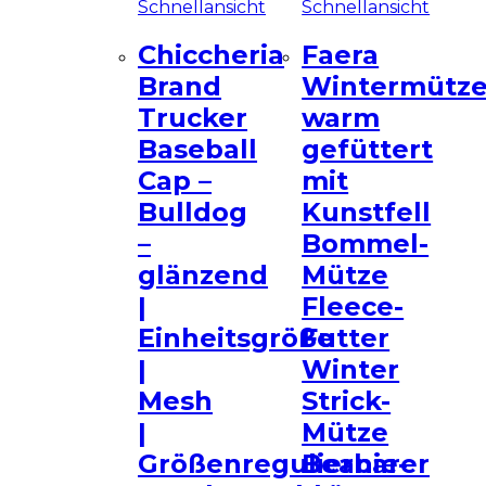
Schnellansicht
Schnellansicht
Chiccheria
Faera
Brand
Wintermütz
Trucker
warm
Baseball
gefüttert
Cap –
mit
Bulldog
Kunstfell
–
Bommel-
glänzend
Mütze
|
Fleece-
Einheitsgröße
Futter
|
Winter
Mesh
Strick-
|
Mütze
Größenregulierbarer
Beanie-