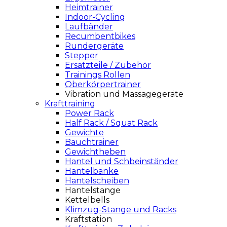
Heimtrainer
Indoor-Cycling
Laufbänder
Recumbentbikes
Rundergeräte
Stepper
Ersatzteile / Zubehör
Trainings Rollen
Oberkörpertrainer
Vibration und Massagegeräte
Krafttraining
Power Rack
Half Rack / Squat Rack
Gewichte
Bauchtrainer
Gewichtheben
Hantel und Schbeinständer
Hantelbänke
Hantelscheiben
Hantelstange
Kettelbells
Klimzug-Stange und Racks
Kraftstation