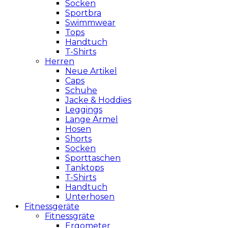
Socken
Sportbra
Swimmwear
Tops
Handtuch
T-Shirts
Herren
Neue Artikel
Caps
Schuhe
Jacke & Hoddies
Leggings
Lange Ärmel
Hosen
Shorts
Socken
Sporttaschen
Tanktops
T-Shirts
Handtuch
Unterhosen
Fitnessgeräte
Fitnessgräte
Ergometer