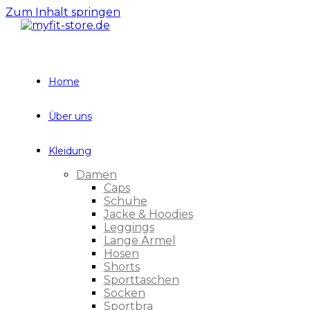
Zum Inhalt springen
Home
Über uns
Kleidung
Damen
Caps
Schuhe
Jacke & Hoodies
Leggings
Lange Ärmel
Hosen
Shorts
Sporttaschen
Socken
Sportbra