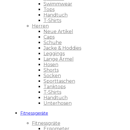
Swimmwear
Tops
Handtuch
T-Shirts
Herren
Neue Artikel
Caps
Schuhe
Jacke & Hoddies
Leggings
Lange Ärmel
Hosen
Shorts
Socken
Sporttaschen
Tanktops
T-Shirts
Handtuch
Unterhosen
Fitnessgeräte
Fitnessgräte
Ergometer