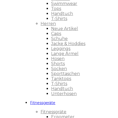
Swimmwear
Tops
Handtuch
T-Shirts
Herren
Neue Artikel
Caps
Schuhe
Jacke & Hoddies
Leggings
Lange Ärmel
Hosen
Shorts
Socken
Sporttaschen
Tanktops
T-Shirts
Handtuch
Unterhosen
Fitnessgeräte
Fitnessgräte
Ergometer