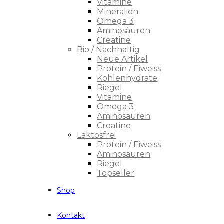
Vitamine
Mineralien
Omega 3
Aminosäuren
Creatine
Bio / Nachhaltig
Neue Artikel
Protein / Eiweiss
Kohlenhydrate
Riegel
Vitamine
Omega 3
Aminosäuren
Creatine
Laktosfrei
Protein / Eiweiss
Aminosäuren
Riegel
Topseller
Shop
Kontakt