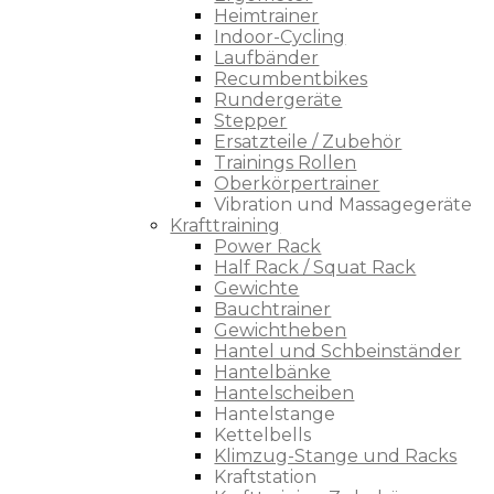
Heimtrainer
Indoor-Cycling
Laufbänder
Recumbentbikes
Rundergeräte
Stepper
Ersatzteile / Zubehör
Trainings Rollen
Oberkörpertrainer
Vibration und Massagegeräte
Krafttraining
Power Rack
Half Rack / Squat Rack
Gewichte
Bauchtrainer
Gewichtheben
Hantel und Schbeinständer
Hantelbänke
Hantelscheiben
Hantelstange
Kettelbells
Klimzug-Stange und Racks
Kraftstation