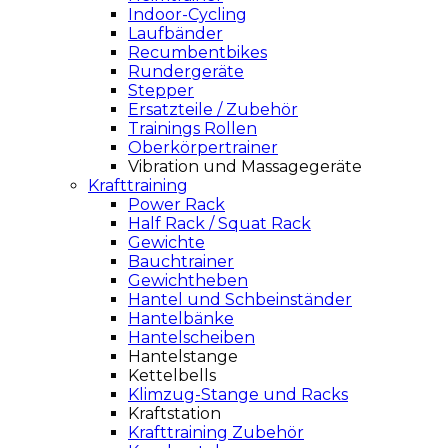
Indoor-Cycling
Laufbänder
Recumbentbikes
Rundergeräte
Stepper
Ersatzteile / Zubehör
Trainings Rollen
Oberkörpertrainer
Vibration und Massagegeräte
Krafttraining
Power Rack
Half Rack / Squat Rack
Gewichte
Bauchtrainer
Gewichtheben
Hantel und Schbeinständer
Hantelbänke
Hantelscheiben
Hantelstange
Kettelbells
Klimzug-Stange und Racks
Kraftstation
Krafttraining Zubehör