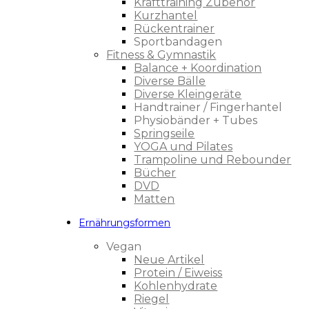
Krafttraining Zubehör
Kurzhantel
Rückentrainer
Sportbandagen
Fitness & Gymnastik
Balance + Koordination
Diverse Bälle
Diverse Kleingeräte
Handtrainer / Fingerhantel
Physiobänder + Tubes
Springseile
YOGA und Pilates
Trampoline und Rebounder
Bücher
DVD
Matten
Ernährungsformen
Vegan
Neue Artikel
Protein / Eiweiss
Kohlenhydrate
Riegel