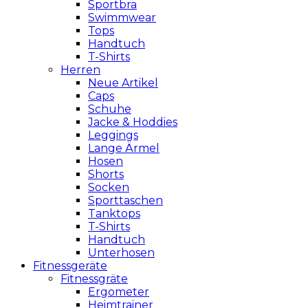
Sportbra
Swimmwear
Tops
Handtuch
T-Shirts
Herren
Neue Artikel
Caps
Schuhe
Jacke & Hoddies
Leggings
Lange Ärmel
Hosen
Shorts
Socken
Sporttaschen
Tanktops
T-Shirts
Handtuch
Unterhosen
Fitnessgeräte
Fitnessgräte
Ergometer
Heimtrainer