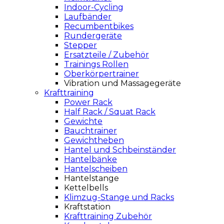
Indoor-Cycling
Laufbänder
Recumbentbikes
Rundergeräte
Stepper
Ersatzteile / Zubehör
Trainings Rollen
Oberkörpertrainer
Vibration und Massagegeräte
Krafttraining
Power Rack
Half Rack / Squat Rack
Gewichte
Bauchtrainer
Gewichtheben
Hantel und Schbeinständer
Hantelbänke
Hantelscheiben
Hantelstange
Kettelbells
Klimzug-Stange und Racks
Kraftstation
Krafttraining Zubehör