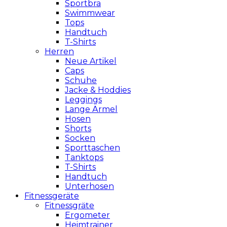
Sportbra
Swimmwear
Tops
Handtuch
T-Shirts
Herren
Neue Artikel
Caps
Schuhe
Jacke & Hoddies
Leggings
Lange Ärmel
Hosen
Shorts
Socken
Sporttaschen
Tanktops
T-Shirts
Handtuch
Unterhosen
Fitnessgeräte
Fitnessgräte
Ergometer
Heimtrainer