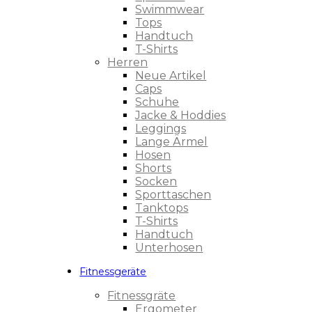
Swimmwear
Tops
Handtuch
T-Shirts
Herren
Neue Artikel
Caps
Schuhe
Jacke & Hoddies
Leggings
Lange Ärmel
Hosen
Shorts
Socken
Sporttaschen
Tanktops
T-Shirts
Handtuch
Unterhosen
Fitnessgeräte
Fitnessgräte
Ergometer