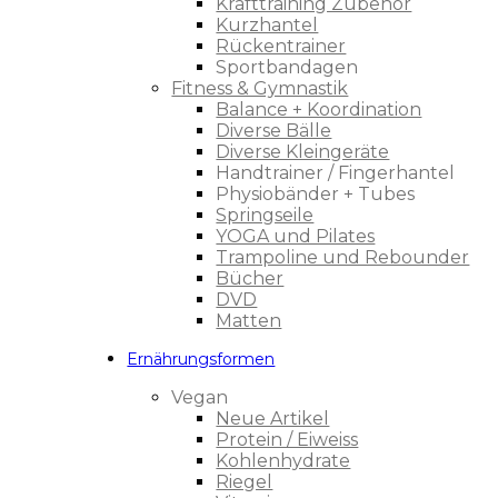
Krafttraining Zubehör
Kurzhantel
Rückentrainer
Sportbandagen
Fitness & Gymnastik
Balance + Koordination
Diverse Bälle
Diverse Kleingeräte
Handtrainer / Fingerhantel
Physiobänder + Tubes
Springseile
YOGA und Pilates
Trampoline und Rebounder
Bücher
DVD
Matten
Ernährungsformen
Vegan
Neue Artikel
Protein / Eiweiss
Kohlenhydrate
Riegel