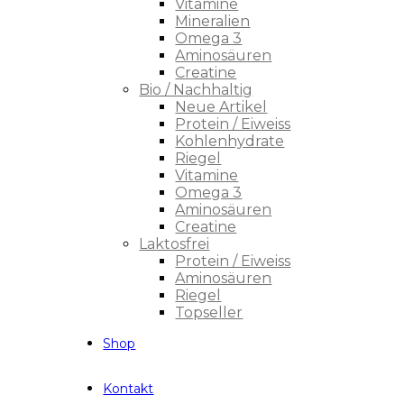
Vitamine
Mineralien
Omega 3
Aminosäuren
Creatine
Bio / Nachhaltig
Neue Artikel
Protein / Eiweiss
Kohlenhydrate
Riegel
Vitamine
Omega 3
Aminosäuren
Creatine
Laktosfrei
Protein / Eiweiss
Aminosäuren
Riegel
Topseller
Shop
Kontakt