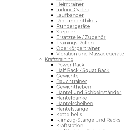
Heimtrainer
Indoor-Cycling
Laufbänder
Recumbentbikes
Rundergeräte
Stepper
Ersatzteile / Zubehör
Trainings Rollen
Oberkörpertrainer
Vibration und Massagegeräte
Krafttraining
Power Rack
Half Rack / Squat Rack
Gewichte
Bauchtrainer
Gewichtheben
Hantel und Schbeinständer
Hantelbänke
Hantelscheiben
Hantelstange
Kettelbells
Klimzug-Stange und Racks
Kraftstation