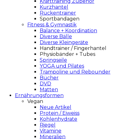
Krafttraining Zubehör
Kurzhantel
Rückentrainer
Sportbandagen
Fitness & Gymnastik
Balance + Koordination
Diverse Bälle
Diverse Kleingeräte
Handtrainer / Fingerhantel
Physiobänder + Tubes
Springseile
YOGA und Pilates
Trampoline und Rebounder
Bücher
DVD
Matten
Ernährungsformen
Vegan
Neue Artikel
Protein / Eiweiss
Kohlenhydrate
Riegel
Vitamine
Mineralien