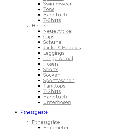
Swimmwear
Tops
Handtuch
T-Shirts
Herren
Neue Artikel
Caps
Schuhe
Jacke & Hoddies
Leggings
Lange Ärmel
Hosen
Shorts
Socken
Sporttaschen
Tanktops
T-Shirts
Handtuch
Unterhosen
Fitnessgeräte
Fitnessgräte
Ergometer