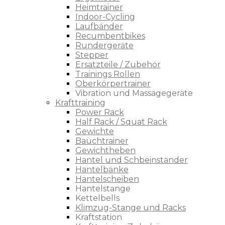
Heimtrainer
Indoor-Cycling
Laufbänder
Recumbentbikes
Rundergeräte
Stepper
Ersatzteile / Zubehör
Trainings Rollen
Oberkörpertrainer
Vibration und Massagegeräte
Krafttraining
Power Rack
Half Rack / Squat Rack
Gewichte
Bauchtrainer
Gewichtheben
Hantel und Schbeinständer
Hantelbänke
Hantelscheiben
Hantelstange
Kettelbells
Klimzug-Stange und Racks
Kraftstation