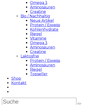
Omega 3
Aminosäuren
Creatine
Bio / Nachhaltig
Neue Artikel
Protein / Eiweiss
Kohlenhydrate
Riegel
Vitamine
Omega 3
Aminosäuren
Creatine
Laktosfrei
Protein / Eiweiss
Aminosäuren
Riegel
Topseller
Shop
Kontakt