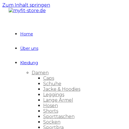
Zum Inhalt springen
Home
Über uns
Kleidung
Damen
Caps
Schuhe
Jacke & Hoodies
Leggings
Lange Ärmel
Hosen
Shorts
Sporttaschen
Socken
Sportbra