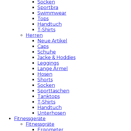
Socken
Sportbra
Swimmwear
Tops
Handtuch
T-Shirts
Herren
Neue Artikel
Caps
Schuhe
Jacke & Hoddies
Leggings
Lange Ärmel
Hosen
Shorts
Socken
Sporttaschen
Tanktops
T-Shirts
Handtuch
Unterhosen
Fitnessgeräte
Fitnessgräte
Ergometer