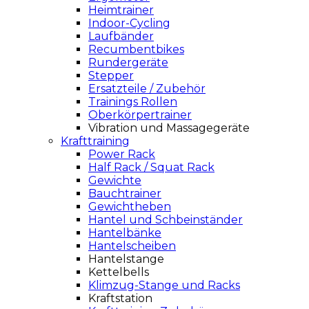
Heimtrainer
Indoor-Cycling
Laufbänder
Recumbentbikes
Rundergeräte
Stepper
Ersatzteile / Zubehör
Trainings Rollen
Oberkörpertrainer
Vibration und Massagegeräte
Krafttraining
Power Rack
Half Rack / Squat Rack
Gewichte
Bauchtrainer
Gewichtheben
Hantel und Schbeinständer
Hantelbänke
Hantelscheiben
Hantelstange
Kettelbells
Klimzug-Stange und Racks
Kraftstation