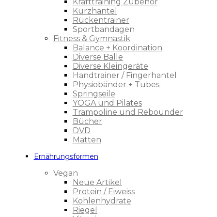
Krafttraining Zubehör
Kurzhantel
Rückentrainer
Sportbandagen
Fitness & Gymnastik
Balance + Koordination
Diverse Bälle
Diverse Kleingeräte
Handtrainer / Fingerhantel
Physiobänder + Tubes
Springseile
YOGA und Pilates
Trampoline und Rebounder
Bücher
DVD
Matten
Ernährungsformen
Vegan
Neue Artikel
Protein / Eiweiss
Kohlenhydrate
Riegel