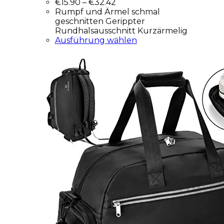
€
15.90
–
€
32.42
Rumpf und Ärmel schmal
geschnitten Gerippter
Rundhalsausschnitt Kurzärmelig
Ausführung wählen