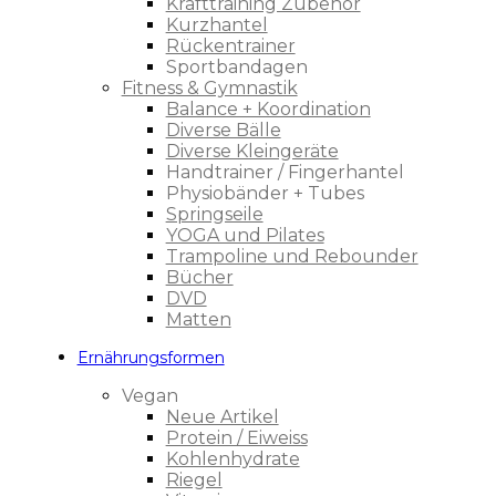
Krafttraining Zubehör
Kurzhantel
Rückentrainer
Sportbandagen
Fitness & Gymnastik
Balance + Koordination
Diverse Bälle
Diverse Kleingeräte
Handtrainer / Fingerhantel
Physiobänder + Tubes
Springseile
YOGA und Pilates
Trampoline und Rebounder
Bücher
DVD
Matten
Ernährungsformen
Vegan
Neue Artikel
Protein / Eiweiss
Kohlenhydrate
Riegel