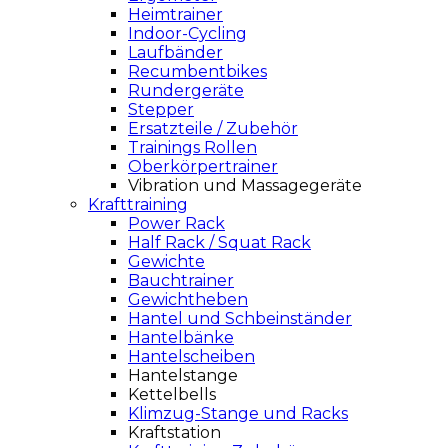
Heimtrainer
Indoor-Cycling
Laufbänder
Recumbentbikes
Rundergeräte
Stepper
Ersatzteile / Zubehör
Trainings Rollen
Oberkörpertrainer
Vibration und Massagegeräte
Krafttraining
Power Rack
Half Rack / Squat Rack
Gewichte
Bauchtrainer
Gewichtheben
Hantel und Schbeinständer
Hantelbänke
Hantelscheiben
Hantelstange
Kettelbells
Klimzug-Stange und Racks
Kraftstation