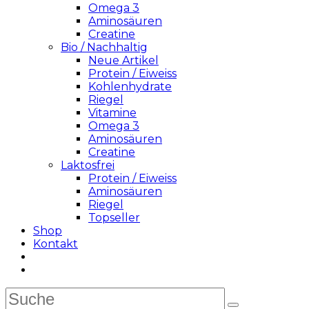
Omega 3
Aminosäuren
Creatine
Bio / Nachhaltig
Neue Artikel
Protein / Eiweiss
Kohlenhydrate
Riegel
Vitamine
Omega 3
Aminosäuren
Creatine
Laktosfrei
Protein / Eiweiss
Aminosäuren
Riegel
Topseller
Shop
Kontakt