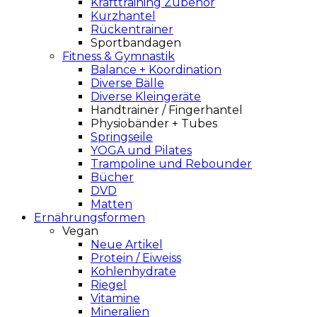
Krafttraining Zubehör
Kurzhantel
Rückentrainer
Sportbandagen
Fitness & Gymnastik
Balance + Koordination
Diverse Bälle
Diverse Kleingeräte
Handtrainer / Fingerhantel
Physiobänder + Tubes
Springseile
YOGA und Pilates
Trampoline und Rebounder
Bücher
DVD
Matten
Ernährungsformen
Vegan
Neue Artikel
Protein / Eiweiss
Kohlenhydrate
Riegel
Vitamine
Mineralien