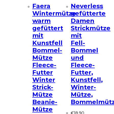
Faera
Neverless
Wintermütze
gefütterte
warm
Damen
gefüttert
Strickmütze
mit
mit
Kunstfell
Fell-
Bommel-
Bommel
Mütze
und
Fleece-
Fleece-
Futter
Futter,
Winter
Kunstfell,
Strick-
Winter-
Mütze
Mütze,
Beanie-
Bommelmüt
Mütze
€
18.90