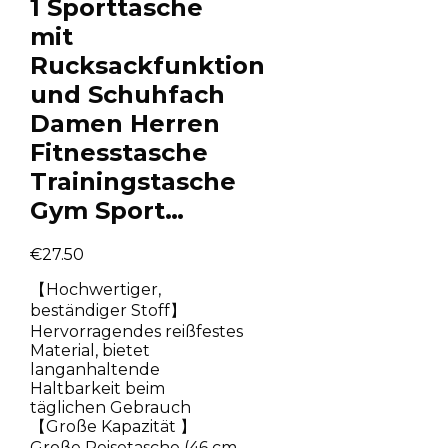
1 Sporttasche
mit
Rucksackfunktion
und Schuhfach
Damen Herren
Fitnesstasche
Trainingstasche
Gym Sport…
€
27.50
【Hochwertiger,
beständiger Stoff】
Hervorragendes reißfestes
Material, bietet
langanhaltende
Haltbarkeit beim
täglichen Gebrauch
【Große Kapazität 】
Große Reisetasche (46 cm