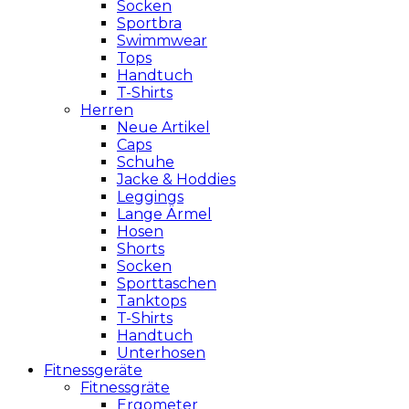
Socken
Sportbra
Swimmwear
Tops
Handtuch
T-Shirts
Herren
Neue Artikel
Caps
Schuhe
Jacke & Hoddies
Leggings
Lange Ärmel
Hosen
Shorts
Socken
Sporttaschen
Tanktops
T-Shirts
Handtuch
Unterhosen
Fitnessgeräte
Fitnessgräte
Ergometer