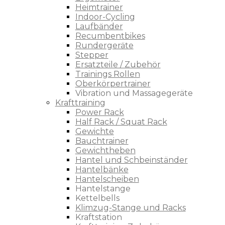
Heimtrainer
Indoor-Cycling
Laufbänder
Recumbentbikes
Rundergeräte
Stepper
Ersatzteile / Zubehör
Trainings Rollen
Oberkörpertrainer
Vibration und Massagegeräte
Krafttraining
Power Rack
Half Rack / Squat Rack
Gewichte
Bauchtrainer
Gewichtheben
Hantel und Schbeinständer
Hantelbänke
Hantelscheiben
Hantelstange
Kettelbells
Klimzug-Stange und Racks
Kraftstation