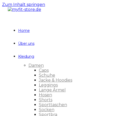
Zum Inhalt springen
Home
Über uns
Kleidung
Damen
Caps
Schuhe
Jacke & Hoodies
Leggings
Lange Ärmel
Hosen
Shorts
Sporttaschen
Socken
Sportbra