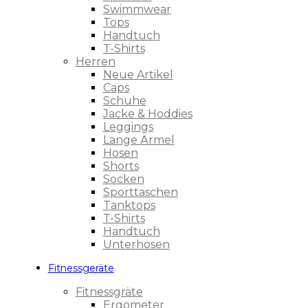
Swimmwear
Tops
Handtuch
T-Shirts
Herren
Neue Artikel
Caps
Schuhe
Jacke & Hoddies
Leggings
Lange Ärmel
Hosen
Shorts
Socken
Sporttaschen
Tanktops
T-Shirts
Handtuch
Unterhosen
Fitnessgeräte
Fitnessgräte
Ergometer