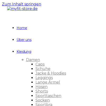
Zum Inhalt springen
Home
Über uns
Kleidung
Damen
Caps
Schuhe
Jacke & Hoodies
Leggings
Lange Ärmel
Hosen
Shorts
Sporttaschen
Socken
Sportbra