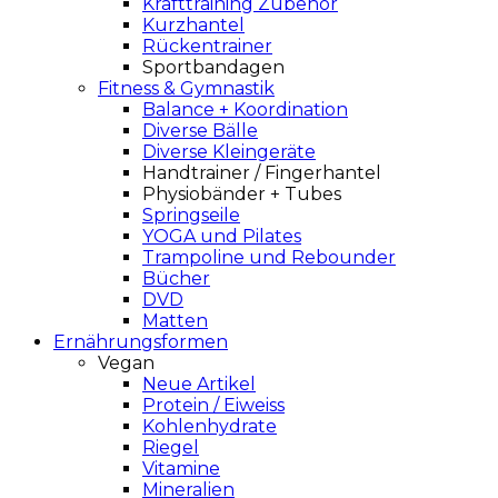
Krafttraining Zubehör
Kurzhantel
Rückentrainer
Sportbandagen
Fitness & Gymnastik
Balance + Koordination
Diverse Bälle
Diverse Kleingeräte
Handtrainer / Fingerhantel
Physiobänder + Tubes
Springseile
YOGA und Pilates
Trampoline und Rebounder
Bücher
DVD
Matten
Ernährungsformen
Vegan
Neue Artikel
Protein / Eiweiss
Kohlenhydrate
Riegel
Vitamine
Mineralien