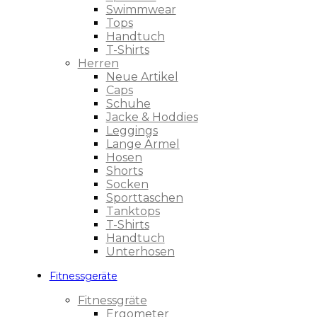
Swimmwear
Tops
Handtuch
T-Shirts
Herren
Neue Artikel
Caps
Schuhe
Jacke & Hoddies
Leggings
Lange Ärmel
Hosen
Shorts
Socken
Sporttaschen
Tanktops
T-Shirts
Handtuch
Unterhosen
Fitnessgeräte
Fitnessgräte
Ergometer