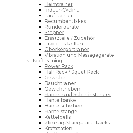
Heimtrainer
Indoor-Cycling
Laufbänder
Recumbentbikes
Rundergeräte
Stepper
Ersatzteile / Zubehör
Trainings Rollen
Oberkörpertrainer
Vibration und Massagegeräte
Krafttraining
Power Rack
Half Rack / Squat Rack
Gewichte
Bauchtrainer
Gewichtheben
Hantel und Schbeinständer
Hantelbänke
Hantelscheiben
Hantelstange
Kettelbells
Klimzug-Stange und Racks
Kraftstation