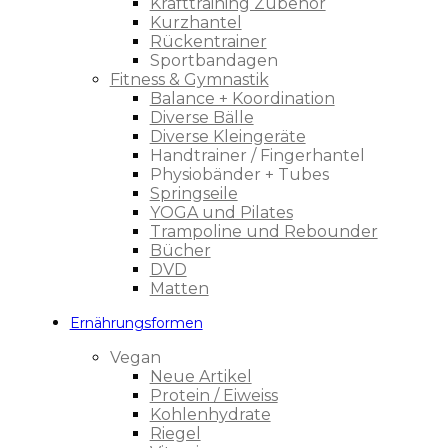
Krafttraining Zubehör
Kurzhantel
Rückentrainer
Sportbandagen
Fitness & Gymnastik
Balance + Koordination
Diverse Bälle
Diverse Kleingeräte
Handtrainer / Fingerhantel
Physiobänder + Tubes
Springseile
YOGA und Pilates
Trampoline und Rebounder
Bücher
DVD
Matten
Ernährungsformen
Vegan
Neue Artikel
Protein / Eiweiss
Kohlenhydrate
Riegel