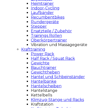
Heimtrainer
Indoor-Cycling
Laufbänder
Recumbentbikes
Rundergeräte
Stepper
Ersatzteile / Zubehör
Trainings Rollen
Oberkörpertrainer
Vibration und Massagegeräte
Krafttraining
Power Rack
Half Rack / Squat Rack
Gewichte
Bauchtrainer
Gewichtheben
Hantel und Schbeinständer
Hantelbänke
Hantelscheiben
Hantelstange
Kettelbells
Klimzug-Stange und Racks
Kraftstation