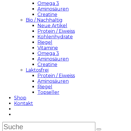
Omega 3
Aminosäuren
Creatine
Bio / Nachhaltig
Neue Artikel
Protein / Eiweiss
Kohlenhydrate
Riegel
Vitamine
Omega 3
Aminosäuren
Creatine
Laktosfrei
Protein / Eiweiss
Aminosäuren
Riegel
Topseller
Shop
Kontakt