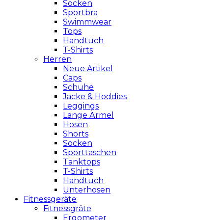
Socken
Sportbra
Swimmwear
Tops
Handtuch
T-Shirts
Herren
Neue Artikel
Caps
Schuhe
Jacke & Hoddies
Leggings
Lange Ärmel
Hosen
Shorts
Socken
Sporttaschen
Tanktops
T-Shirts
Handtuch
Unterhosen
Fitnessgeräte
Fitnessgräte
Ergometer