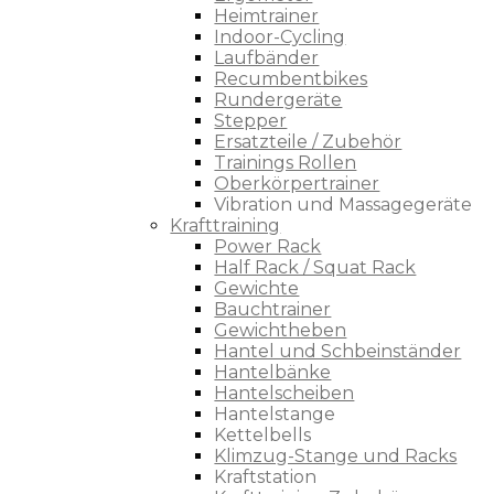
Heimtrainer
Indoor-Cycling
Laufbänder
Recumbentbikes
Rundergeräte
Stepper
Ersatzteile / Zubehör
Trainings Rollen
Oberkörpertrainer
Vibration und Massagegeräte
Krafttraining
Power Rack
Half Rack / Squat Rack
Gewichte
Bauchtrainer
Gewichtheben
Hantel und Schbeinständer
Hantelbänke
Hantelscheiben
Hantelstange
Kettelbells
Klimzug-Stange und Racks
Kraftstation