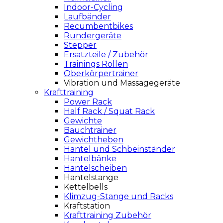
Indoor-Cycling
Laufbänder
Recumbentbikes
Rundergeräte
Stepper
Ersatzteile / Zubehör
Trainings Rollen
Oberkörpertrainer
Vibration und Massagegeräte
Krafttraining
Power Rack
Half Rack / Squat Rack
Gewichte
Bauchtrainer
Gewichtheben
Hantel und Schbeinständer
Hantelbänke
Hantelscheiben
Hantelstange
Kettelbells
Klimzug-Stange und Racks
Kraftstation
Krafttraining Zubehör