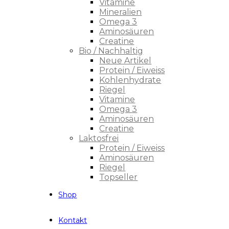
Vitamine
Mineralien
Omega 3
Aminosäuren
Creatine
Bio / Nachhaltig
Neue Artikel
Protein / Eiweiss
Kohlenhydrate
Riegel
Vitamine
Omega 3
Aminosäuren
Creatine
Laktosfrei
Protein / Eiweiss
Aminosäuren
Riegel
Topseller
Shop
Kontakt