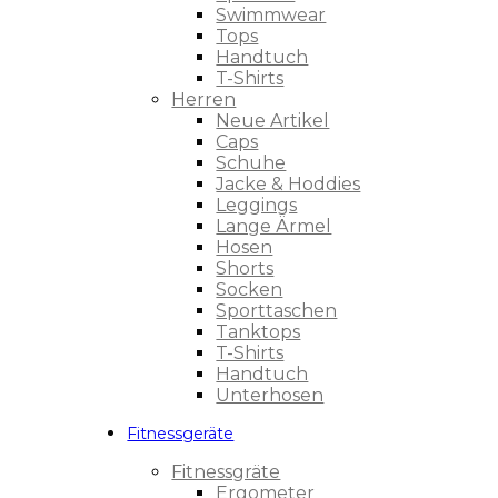
Swimmwear
Tops
Handtuch
T-Shirts
Herren
Neue Artikel
Caps
Schuhe
Jacke & Hoddies
Leggings
Lange Ärmel
Hosen
Shorts
Socken
Sporttaschen
Tanktops
T-Shirts
Handtuch
Unterhosen
Fitnessgeräte
Fitnessgräte
Ergometer