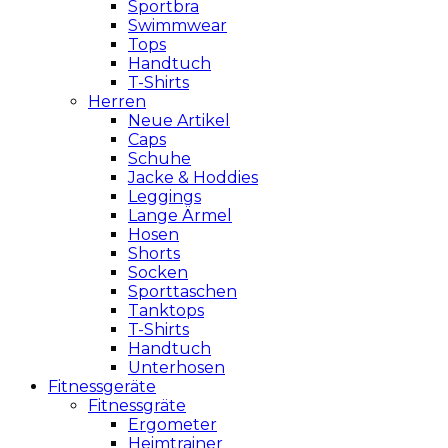
Sportbra
Swimmwear
Tops
Handtuch
T-Shirts
Herren
Neue Artikel
Caps
Schuhe
Jacke & Hoddies
Leggings
Lange Ärmel
Hosen
Shorts
Socken
Sporttaschen
Tanktops
T-Shirts
Handtuch
Unterhosen
Fitnessgeräte
Fitnessgräte
Ergometer
Heimtrainer