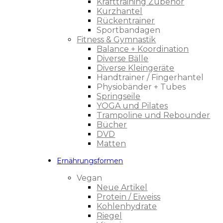
Krafttraining Zubehör
Kurzhantel
Rückentrainer
Sportbandagen
Fitness & Gymnastik
Balance + Koordination
Diverse Bälle
Diverse Kleingeräte
Handtrainer / Fingerhantel
Physiobänder + Tubes
Springseile
YOGA und Pilates
Trampoline und Rebounder
Bücher
DVD
Matten
Ernährungsformen
Vegan
Neue Artikel
Protein / Eiweiss
Kohlenhydrate
Riegel