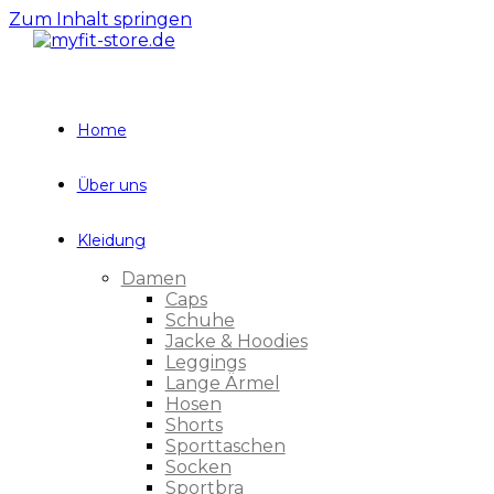
Zum Inhalt springen
Home
Über uns
Kleidung
Damen
Caps
Schuhe
Jacke & Hoodies
Leggings
Lange Ärmel
Hosen
Shorts
Sporttaschen
Socken
Sportbra