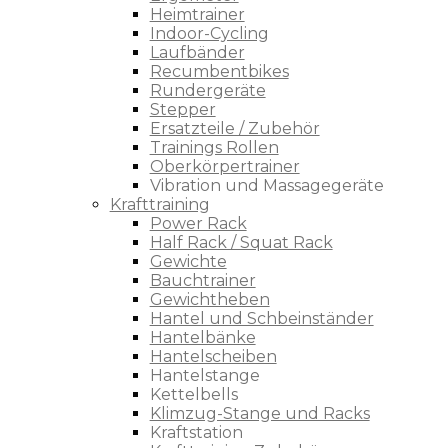
Heimtrainer
Indoor-Cycling
Laufbänder
Recumbentbikes
Rundergeräte
Stepper
Ersatzteile / Zubehör
Trainings Rollen
Oberkörpertrainer
Vibration und Massagegeräte
Krafttraining
Power Rack
Half Rack / Squat Rack
Gewichte
Bauchtrainer
Gewichtheben
Hantel und Schbeinständer
Hantelbänke
Hantelscheiben
Hantelstange
Kettelbells
Klimzug-Stange und Racks
Kraftstation