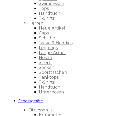
Swimmwear
Tops
Handtuch
T-Shirts
Herren
Neue Artikel
Caps
Schuhe
Jacke & Hoddies
Leggings
Lange Ärmel
Hosen
Shorts
Socken
Sporttaschen
Tanktops
T-Shirts
Handtuch
Unterhosen
Fitnessgeräte
Fitnessgräte
Ergometer