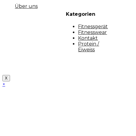
Über uns
Kategorien
Fitnessgerät
Fitnesswear
Kontakt
Protein /
Eiweiss
Copyright [myfit-store] - Made by Kunga
X
×
Close
this
module