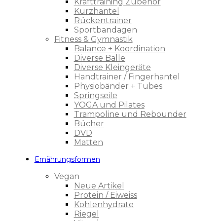
Krafttraining Zubehör
Kurzhantel
Rückentrainer
Sportbandagen
Fitness & Gymnastik
Balance + Koordination
Diverse Bälle
Diverse Kleingeräte
Handtrainer / Fingerhantel
Physiobänder + Tubes
Springseile
YOGA und Pilates
Trampoline und Rebounder
Bücher
DVD
Matten
Ernährungsformen
Vegan
Neue Artikel
Protein / Eiweiss
Kohlenhydrate
Riegel