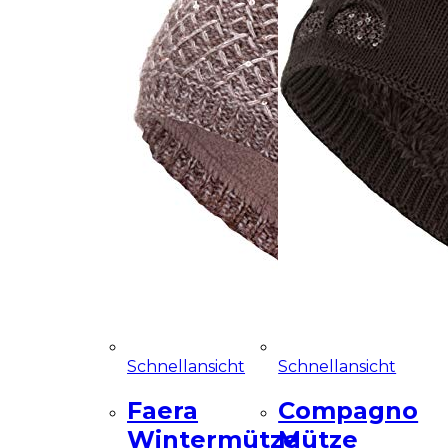
Schnellansicht
Schnellansicht
Faera
Compagno
Wintermütze
Mütze