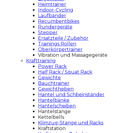
Heimtrainer
Indoor-Cycling
Laufbänder
Recumbentbikes
Rundergeräte
Stepper
Ersatzteile / Zubehör
Trainings Rollen
Oberkörpertrainer
Vibration und Massagegeräte
Krafttraining
Power Rack
Half Rack / Squat Rack
Gewichte
Bauchtrainer
Gewichtheben
Hantel und Schbeinständer
Hantelbänke
Hantelscheiben
Hantelstange
Kettelbells
Klimzug-Stange und Racks
Kraftstation