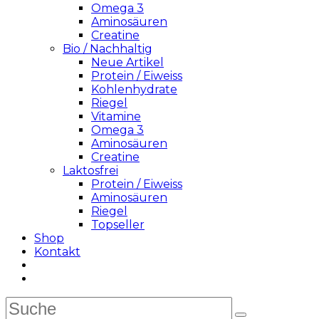
Omega 3
Aminosäuren
Creatine
Bio / Nachhaltig
Neue Artikel
Protein / Eiweiss
Kohlenhydrate
Riegel
Vitamine
Omega 3
Aminosäuren
Creatine
Laktosfrei
Protein / Eiweiss
Aminosäuren
Riegel
Topseller
Shop
Kontakt