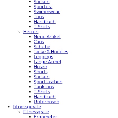
Socken
Sportbra
Swimmwear
Tops
Handtuch
T-Shirts
Herren
Neue Artikel
Caps
Schuhe
Jacke & Hoddies
Leggings
Lange Ärmel
Hosen
Shorts
Socken
Sporttaschen
Tanktops
T-Shirts
Handtuch
Unterhosen
Fitnessgeräte
Fitnessgräte
Ergometer