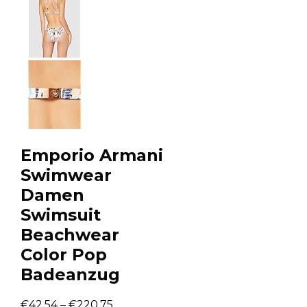
Emporio Armani
Swimwear
Damen
Swimsuit
Beachwear
Color Pop
Badeanzug
€
42.54
–
€
220.75