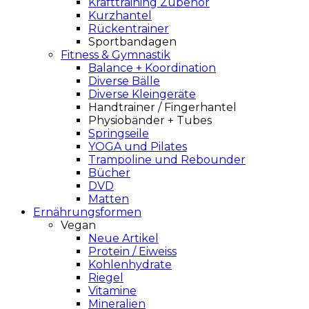
Krafttraining Zubehör
Kurzhantel
Rückentrainer
Sportbandagen
Fitness & Gymnastik
Balance + Koordination
Diverse Bälle
Diverse Kleingeräte
Handtrainer / Fingerhantel
Physiobänder + Tubes
Springseile
YOGA und Pilates
Trampoline und Rebounder
Bücher
DVD
Matten
Ernährungsformen
Vegan
Neue Artikel
Protein / Eiweiss
Kohlenhydrate
Riegel
Vitamine
Mineralien