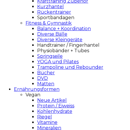
Krafttraining Zubehör
Kurzhantel
Rückentrainer
Sportbandagen
Fitness & Gymnastik
Balance + Koordination
Diverse Bälle
Diverse Kleingeräte
Handtrainer / Fingerhantel
Physiobänder + Tubes
Springseile
YOGA und Pilates
Trampoline und Rebounder
Bücher
DVD
Matten
Ernährungsformen
Vegan
Neue Artikel
Protein / Eiweiss
Kohlenhydrate
Riegel
Vitamine
Mineralien