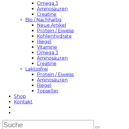
Omega 3
Aminosäuren
Creatine
Bio / Nachhaltig
Neue Artikel
Protein / Eiweiss
Kohlenhydrate
Riegel
Vitamine
Omega 3
Aminosäuren
Creatine
Laktosfrei
Protein / Eiweiss
Aminosäuren
Riegel
Topseller
Shop
Kontakt