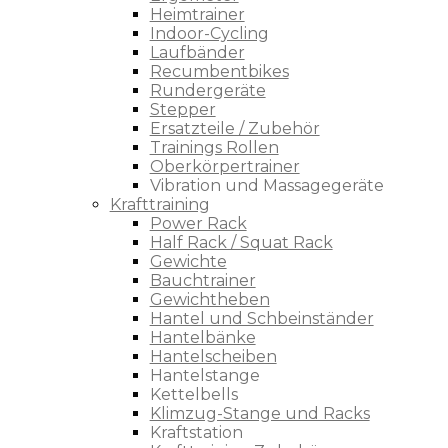
Heimtrainer
Indoor-Cycling
Laufbänder
Recumbentbikes
Rundergeräte
Stepper
Ersatzteile / Zubehör
Trainings Rollen
Oberkörpertrainer
Vibration und Massagegeräte
Krafttraining
Power Rack
Half Rack / Squat Rack
Gewichte
Bauchtrainer
Gewichtheben
Hantel und Schbeinständer
Hantelbänke
Hantelscheiben
Hantelstange
Kettelbells
Klimzug-Stange und Racks
Kraftstation