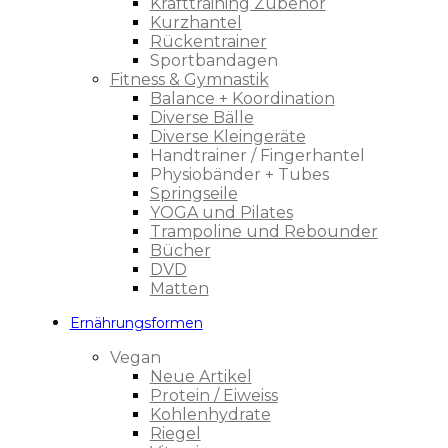
Krafttraining Zubehör
Kurzhantel
Rückentrainer
Sportbandagen
Fitness & Gymnastik
Balance + Koordination
Diverse Bälle
Diverse Kleingeräte
Handtrainer / Fingerhantel
Physiobänder + Tubes
Springseile
YOGA und Pilates
Trampoline und Rebounder
Bücher
DVD
Matten
Ernährungsformen
Vegan
Neue Artikel
Protein / Eiweiss
Kohlenhydrate
Riegel