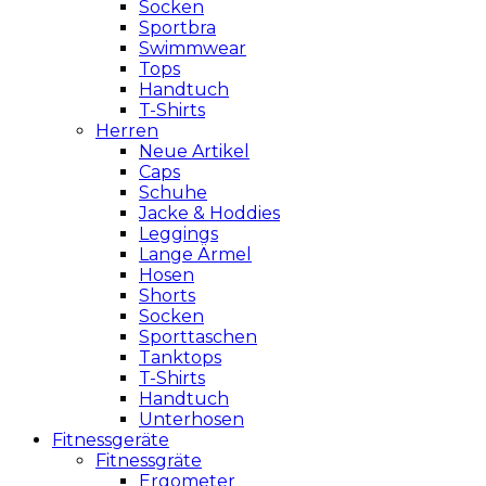
Socken
Sportbra
Swimmwear
Tops
Handtuch
T-Shirts
Herren
Neue Artikel
Caps
Schuhe
Jacke & Hoddies
Leggings
Lange Ärmel
Hosen
Shorts
Socken
Sporttaschen
Tanktops
T-Shirts
Handtuch
Unterhosen
Fitnessgeräte
Fitnessgräte
Ergometer