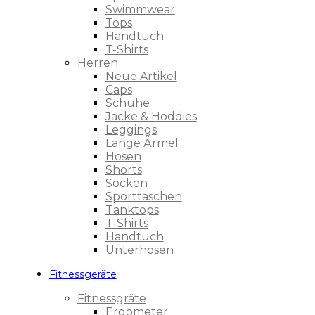
Swimmwear
Tops
Handtuch
T-Shirts
Herren
Neue Artikel
Caps
Schuhe
Jacke & Hoddies
Leggings
Lange Ärmel
Hosen
Shorts
Socken
Sporttaschen
Tanktops
T-Shirts
Handtuch
Unterhosen
Fitnessgeräte
Fitnessgräte
Ergometer