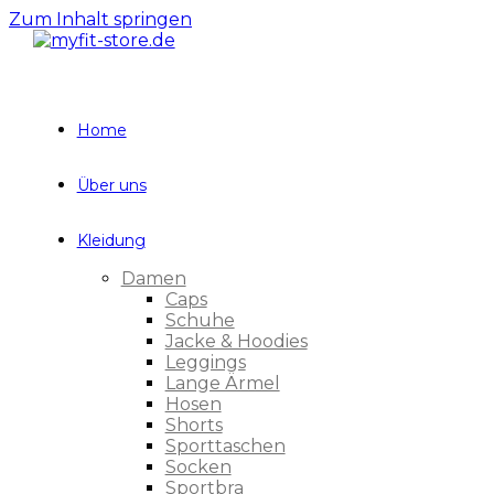
Zum Inhalt springen
Home
Über uns
Kleidung
Damen
Caps
Schuhe
Jacke & Hoodies
Leggings
Lange Ärmel
Hosen
Shorts
Sporttaschen
Socken
Sportbra