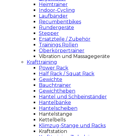
Heimtrainer
Indoor-Cycling
Laufbänder
Recumbentbikes
Rundergeräte
Stepper
Ersatzteile / Zubehör
Trainings Rollen
Oberkörpertrainer
Vibration und Massagegeräte
Krafttraining
Power Rack
Half Rack / Squat Rack
Gewichte
Bauchtrainer
Gewichtheben
Hantel und Schbeinständer
Hantelbänke
Hantelscheiben
Hantelstange
Kettelbells
Klimzug-Stange und Racks
Kraftstation