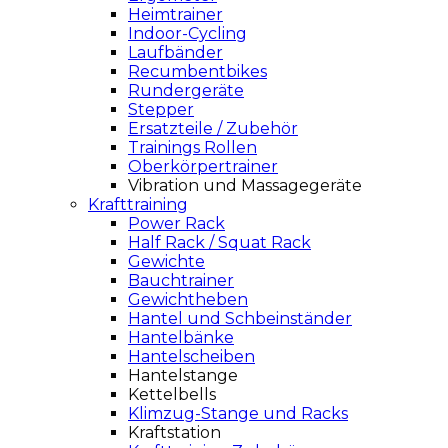
Heimtrainer
Indoor-Cycling
Laufbänder
Recumbentbikes
Rundergeräte
Stepper
Ersatzteile / Zubehör
Trainings Rollen
Oberkörpertrainer
Vibration und Massagegeräte
Krafttraining
Power Rack
Half Rack / Squat Rack
Gewichte
Bauchtrainer
Gewichtheben
Hantel und Schbeinständer
Hantelbänke
Hantelscheiben
Hantelstange
Kettelbells
Klimzug-Stange und Racks
Kraftstation