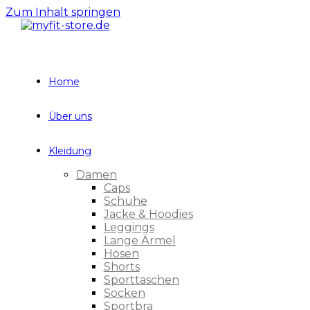
Zum Inhalt springen
Home
Über uns
Kleidung
Damen
Caps
Schuhe
Jacke & Hoodies
Leggings
Lange Ärmel
Hosen
Shorts
Sporttaschen
Socken
Sportbra