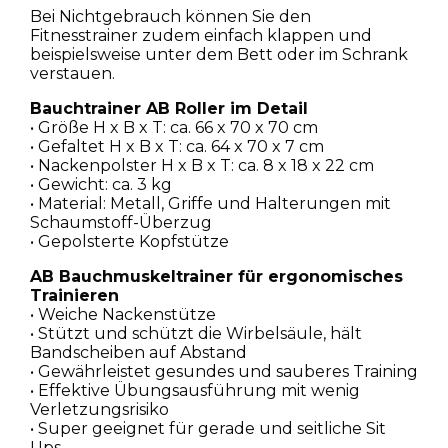
Bei Nichtgebrauch können Sie den
Fitnesstrainer zudem einfach klappen und
beispielsweise unter dem Bett oder im Schrank
verstauen.
Bauchtrainer AB Roller im Detail
• Größe H x B x T: ca. 66 x 70 x 70 cm
• Gefaltet H x B x T: ca. 64 x 70 x 7 cm
• Nackenpolster H x B x T: ca. 8 x 18 x 22 cm
• Gewicht: ca. 3 kg
• Material: Metall, Griffe und Halterungen mit
Schaumstoff-Überzug
• Gepolsterte Kopfstütze
AB Bauchmuskeltrainer für ergonomisches
Trainieren
• Weiche Nackenstütze
• Stützt und schützt die Wirbelsäule, hält
Bandscheiben auf Abstand
• Gewährleistet gesundes und sauberes Training
• Effektive Übungsausführung mit wenig
Verletzungsrisiko
• Super geeignet für gerade und seitliche Sit
Ups