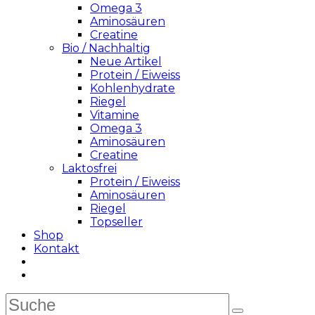
Omega 3
Aminosäuren
Creatine
Bio / Nachhaltig
Neue Artikel
Protein / Eiweiss
Kohlenhydrate
Riegel
Vitamine
Omega 3
Aminosäuren
Creatine
Laktosfrei
Protein / Eiweiss
Aminosäuren
Riegel
Topseller
Shop
Kontakt