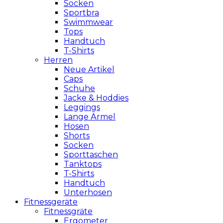
Socken
Sportbra
Swimmwear
Tops
Handtuch
T-Shirts
Herren
Neue Artikel
Caps
Schuhe
Jacke & Hoddies
Leggings
Lange Ärmel
Hosen
Shorts
Socken
Sporttaschen
Tanktops
T-Shirts
Handtuch
Unterhosen
Fitnessgeräte
Fitnessgräte
Ergometer