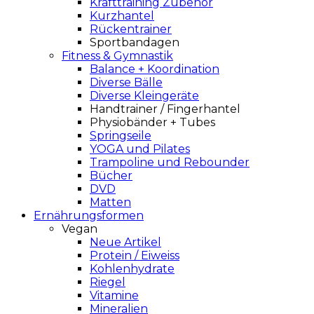
Krafttraining Zubehör
Kurzhantel
Rückentrainer
Sportbandagen
Fitness & Gymnastik
Balance + Koordination
Diverse Bälle
Diverse Kleingeräte
Handtrainer / Fingerhantel
Physiobänder + Tubes
Springseile
YOGA und Pilates
Trampoline und Rebounder
Bücher
DVD
Matten
Ernährungsformen
Vegan
Neue Artikel
Protein / Eiweiss
Kohlenhydrate
Riegel
Vitamine
Mineralien