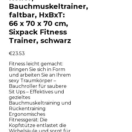
Bauchmuskeltrainer,
faltbar, HxBxT:
66 x 70 x 70 cm,
Sixpack Fitness
Trainer, schwarz
€
23.53
Fitness leicht gemacht:
Bringen Sie sich in Form
und arbeiten Sie an Ihrem
sexy Traumkörper –
Bauchroller für saubere
Sit Ups – Effektives und
gezieltes
Bauchmuskeltraining und
Rückentraining
Ergonomisches
Fitnessgerät: Die
Kopfstütze entlastet die
Wirbelsäule und sorgt für