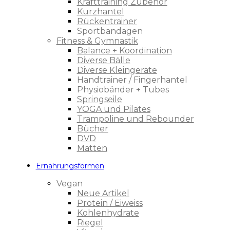
Krafttraining Zubehör
Kurzhantel
Rückentrainer
Sportbandagen
Fitness & Gymnastik
Balance + Koordination
Diverse Bälle
Diverse Kleingeräte
Handtrainer / Fingerhantel
Physiobänder + Tubes
Springseile
YOGA und Pilates
Trampoline und Rebounder
Bücher
DVD
Matten
Ernährungsformen
Vegan
Neue Artikel
Protein / Eiweiss
Kohlenhydrate
Riegel