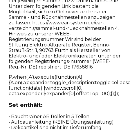
der jeweiligen Sammel- bzw. Rücknahmestelle.
Unter dem folgenden Link besteht die
Möglichkeit, sich ein Onlineverzeichnis der
Sammel- und Rücknahmestellen anzuzeigen
zu lassen: https://www.ear-system.de/ear-
verzeichnis/sammel-und-ruecknahmestellen 4.
Hinweis zu unserer WEEE-
Registrierungsnummer Wir sind bei der
Stiftung Elektro-Altgeräte Register, Benno-
Strauß-Str. 1, 90763 Fürth als Hersteller von
Elektro- und/ oder Elektronikgeräten unter der
folgenden Registrierungs-nummer (WEEE-
Reg.-Nr. DE) registriert: DE 17638816
P.when(‚A‘).execute(function(A)
{A.on(‚a:expander:toggle_description:toggle:collapse‘
function(data) {window.scroll(0,
data.expander.$expander[0].offsetTop-100);});});
Set enthält:
• Bauchtrainer AB Roller in 5 Teilen
• Aufbauanleitung (KEINE Übungsanleitung)
• Dekoartikel sind nicht im Lieferumfang