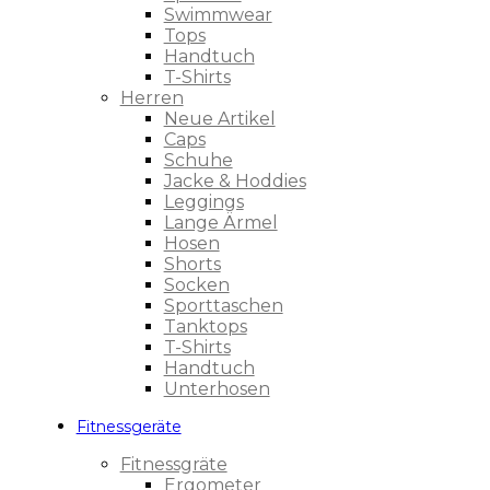
Swimmwear
Tops
Handtuch
T-Shirts
Herren
Neue Artikel
Caps
Schuhe
Jacke & Hoddies
Leggings
Lange Ärmel
Hosen
Shorts
Socken
Sporttaschen
Tanktops
T-Shirts
Handtuch
Unterhosen
Fitnessgeräte
Fitnessgräte
Ergometer