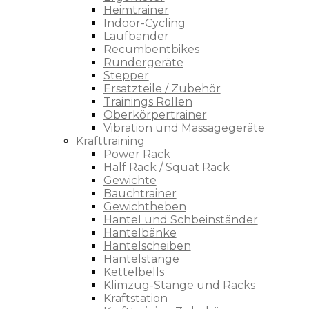
Heimtrainer
Indoor-Cycling
Laufbänder
Recumbentbikes
Rundergeräte
Stepper
Ersatzteile / Zubehör
Trainings Rollen
Oberkörpertrainer
Vibration und Massagegeräte
Krafttraining
Power Rack
Half Rack / Squat Rack
Gewichte
Bauchtrainer
Gewichtheben
Hantel und Schbeinständer
Hantelbänke
Hantelscheiben
Hantelstange
Kettelbells
Klimzug-Stange und Racks
Kraftstation