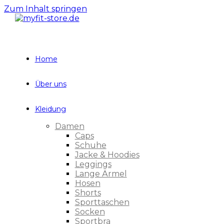
Zum Inhalt springen
Home
Über uns
Kleidung
Damen
Caps
Schuhe
Jacke & Hoodies
Leggings
Lange Ärmel
Hosen
Shorts
Sporttaschen
Socken
Sportbra