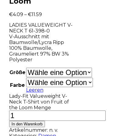
Loom
€
4.09
–
€
11.59
LADIES VALUEWEIGHT V-
NECK T 61-398-0
V-Ausschnitt mit
Baumwolle/Lycra Ripp
100% Baumwolle,
Graumeliert 97% BW 3%
Polyester
Größe
Farbe
Leeren
Lady-Fit Valueweight V-
Neck T-Shirt von Fruit of
the Loom Menge
In den Warenkorb
Artikelnummer:
n. v.
Kategorien:
Damen
,