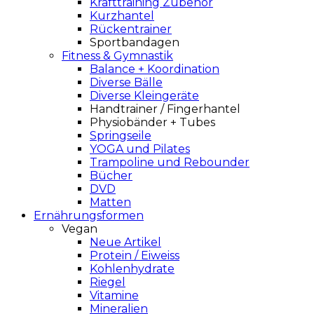
Krafttraining Zubehör
Kurzhantel
Rückentrainer
Sportbandagen
Fitness & Gymnastik
Balance + Koordination
Diverse Bälle
Diverse Kleingeräte
Handtrainer / Fingerhantel
Physiobänder + Tubes
Springseile
YOGA und Pilates
Trampoline und Rebounder
Bücher
DVD
Matten
Ernährungsformen
Vegan
Neue Artikel
Protein / Eiweiss
Kohlenhydrate
Riegel
Vitamine
Mineralien