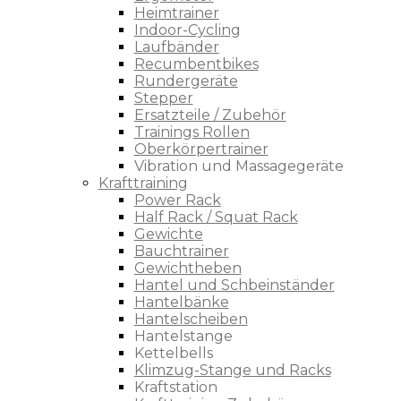
Heimtrainer
Indoor-Cycling
Laufbänder
Recumbentbikes
Rundergeräte
Stepper
Ersatzteile / Zubehör
Trainings Rollen
Oberkörpertrainer
Vibration und Massagegeräte
Krafttraining
Power Rack
Half Rack / Squat Rack
Gewichte
Bauchtrainer
Gewichtheben
Hantel und Schbeinständer
Hantelbänke
Hantelscheiben
Hantelstange
Kettelbells
Klimzug-Stange und Racks
Kraftstation