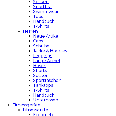
Socken
Sportbra
Swimmwear
Tops
Handtuch
T-Shirts
Herren
Neue Artikel
Caps
Schuhe
Jacke & Hoddies
Leggings
Lange Ärmel
Hosen
Shorts
Socken
Sporttaschen
Tanktops
T-Shirts
Handtuch
Unterhosen
Fitnessgeräte
Fitnessgräte
Ergometer