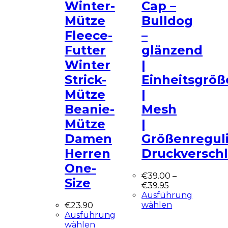
Winter-
Cap –
Mütze
Bulldog
Fleece-
–
Futter
glänzend
Winter
|
Strick-
Einheitsgröß
Mütze
|
Beanie-
Mesh
Mütze
|
Damen
Größenregul
Herren
Druckversch
One-
€
39.00
–
Size
€
39.95
Ausführung
wählen
€
23.90
Ausführung
wählen