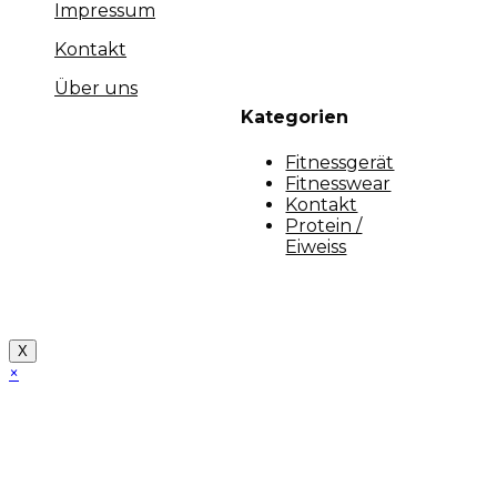
Impressum
Kontakt
Über uns
Kategorien
Fitnessgerät
Fitnesswear
Kontakt
Protein /
Eiweiss
Copyright [myfit-store] - Made by Kunga
X
×
Close
this
module