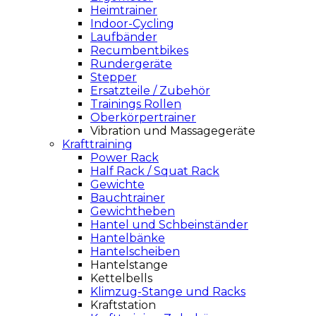
Heimtrainer
Indoor-Cycling
Laufbänder
Recumbentbikes
Rundergeräte
Stepper
Ersatzteile / Zubehör
Trainings Rollen
Oberkörpertrainer
Vibration und Massagegeräte
Krafttraining
Power Rack
Half Rack / Squat Rack
Gewichte
Bauchtrainer
Gewichtheben
Hantel und Schbeinständer
Hantelbänke
Hantelscheiben
Hantelstange
Kettelbells
Klimzug-Stange und Racks
Kraftstation