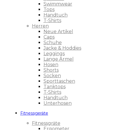
Swimmwear
Tops
Handtuch
T-Shirts
Herren
Neue Artikel
Caps
Schuhe
Jacke & Hoddies
Leggings
Lange Ärmel
Hosen
Shorts
Socken
Sporttaschen
Tanktops
T-Shirts
Handtuch
Unterhosen
Fitnessgeräte
Fitnessgräte
Ergometer