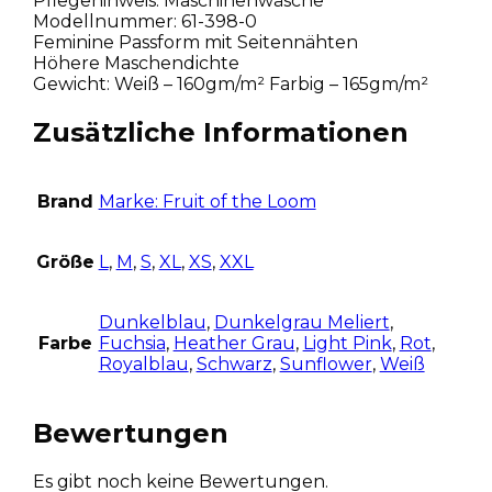
Pflegehinweis: Maschinenwäsche
Modellnummer: 61-398-0
Feminine Passform mit Seitennähten
Höhere Maschendichte
Gewicht: Weiß – 160gm/m² Farbig – 165gm/m²
Zusätzliche Informationen
Brand
Marke: Fruit of the Loom
Größe
L
,
M
,
S
,
XL
,
XS
,
XXL
Dunkelblau
,
Dunkelgrau Meliert
,
Farbe
Fuchsia
,
Heather Grau
,
Light Pink
,
Rot
,
Royalblau
,
Schwarz
,
Sunflower
,
Weiß
Bewertungen
Es gibt noch keine Bewertungen.