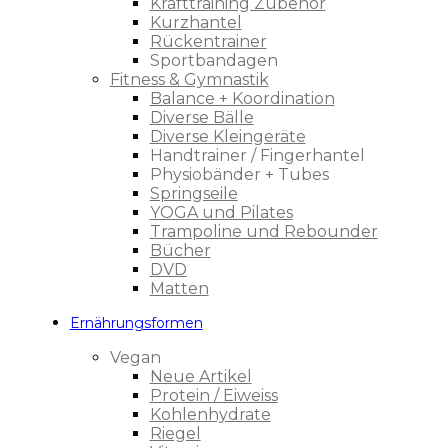
Krafttraining Zubehör
Kurzhantel
Rückentrainer
Sportbandagen
Fitness & Gymnastik
Balance + Koordination
Diverse Bälle
Diverse Kleingeräte
Handtrainer / Fingerhantel
Physiobänder + Tubes
Springseile
YOGA und Pilates
Trampoline und Rebounder
Bücher
DVD
Matten
Ernährungsformen
Vegan
Neue Artikel
Protein / Eiweiss
Kohlenhydrate
Riegel