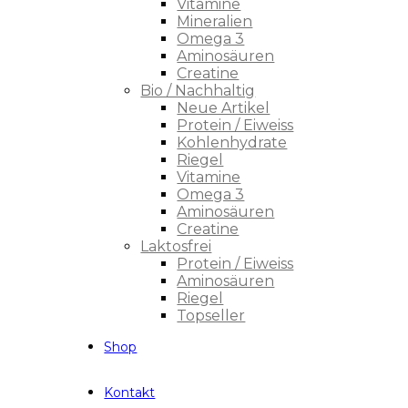
Vitamine
Mineralien
Omega 3
Aminosäuren
Creatine
Bio / Nachhaltig
Neue Artikel
Protein / Eiweiss
Kohlenhydrate
Riegel
Vitamine
Omega 3
Aminosäuren
Creatine
Laktosfrei
Protein / Eiweiss
Aminosäuren
Riegel
Topseller
Shop
Kontakt