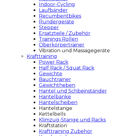
Indoor-Cycling
Laufbänder
Recumbentbikes
Rundergeräte
Stepper
Ersatzteile / Zubehör
Trainings Rollen
Oberkörpertrainer
Vibration und Massagegeräte
Krafttraining
Power Rack
Half Rack / Squat Rack
Gewichte
Bauchtrainer
Gewichtheben
Hantel und Schbeinständer
Hantelbänke
Hantelscheiben
Hantelstange
Kettelbells
Klimzug-Stange und Racks
Kraftstation
Krafttraining Zubehör