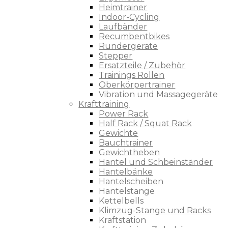
Heimtrainer
Indoor-Cycling
Laufbänder
Recumbentbikes
Rundergeräte
Stepper
Ersatzteile / Zubehör
Trainings Rollen
Oberkörpertrainer
Vibration und Massagegeräte
Krafttraining
Power Rack
Half Rack / Squat Rack
Gewichte
Bauchtrainer
Gewichtheben
Hantel und Schbeinständer
Hantelbänke
Hantelscheiben
Hantelstange
Kettelbells
Klimzug-Stange und Racks
Kraftstation