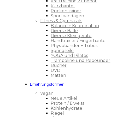
Krafttraining Zubehör
Kurzhantel
Rückentrainer
Sportbandagen
Fitness & Gymnastik
Balance + Koordination
Diverse Bälle
Diverse Kleingeräte
Handtrainer / Fingerhantel
Physiobänder + Tubes
Springseile
YOGA und Pilates
Trampoline und Rebounder
Bücher
DVD
Matten
Ernährungsformen
Vegan
Neue Artikel
Protein / Eiweiss
Kohlenhydrate
Riegel