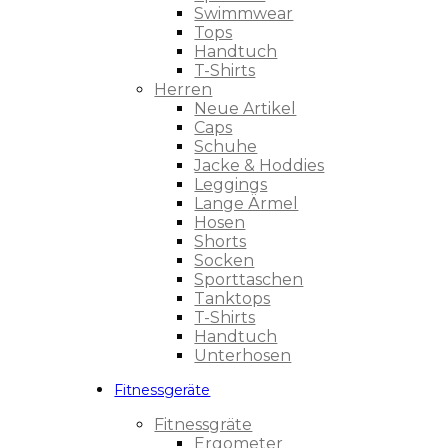
Swimmwear
Tops
Handtuch
T-Shirts
Herren
Neue Artikel
Caps
Schuhe
Jacke & Hoddies
Leggings
Lange Ärmel
Hosen
Shorts
Socken
Sporttaschen
Tanktops
T-Shirts
Handtuch
Unterhosen
Fitnessgeräte
Fitnessgräte
Ergometer