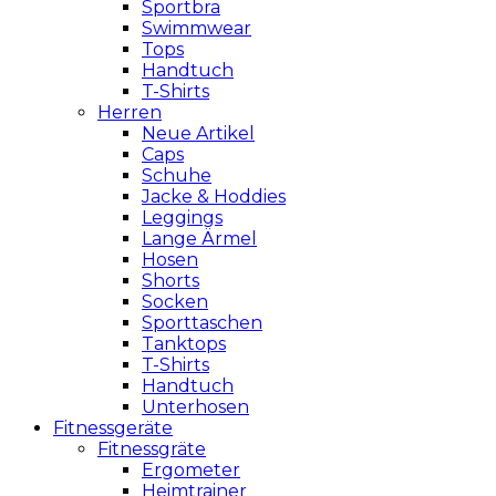
Sportbra
Swimmwear
Tops
Handtuch
T-Shirts
Herren
Neue Artikel
Caps
Schuhe
Jacke & Hoddies
Leggings
Lange Ärmel
Hosen
Shorts
Socken
Sporttaschen
Tanktops
T-Shirts
Handtuch
Unterhosen
Fitnessgeräte
Fitnessgräte
Ergometer
Heimtrainer