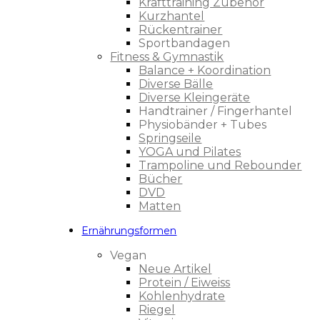
Krafttraining Zubehör
Kurzhantel
Rückentrainer
Sportbandagen
Fitness & Gymnastik
Balance + Koordination
Diverse Bälle
Diverse Kleingeräte
Handtrainer / Fingerhantel
Physiobänder + Tubes
Springseile
YOGA und Pilates
Trampoline und Rebounder
Bücher
DVD
Matten
Ernährungsformen
Vegan
Neue Artikel
Protein / Eiweiss
Kohlenhydrate
Riegel