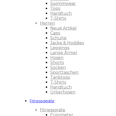
Swimmwear
Tops
Handtuch
T-Shirts
Herren
Neue Artikel
Caps
Schuhe
Jacke & Hoddies
Leggings
Lange Ärmel
Hosen
Shorts
Socken
Sporttaschen
Tanktops
T-Shirts
Handtuch
Unterhosen
Fitnessgeräte
Fitnessgräte
Ergometer