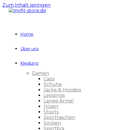
Zum Inhalt springen
Home
Über uns
Kleidung
Damen
Caps
Schuhe
Jacke & Hoodies
Leggings
Lange Ärmel
Hosen
Shorts
Sporttaschen
Socken
Sportbra