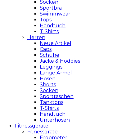
Socken
Sportbra
Swimmwear
Tops
Handtuch
T-Shirts
Herren
Neue Artikel
Caps
Schuhe
Jacke & Hoddies
Leggings
Lange Ärmel
Hosen
Shorts
Socken
Sporttaschen
Tanktops
T-Shirts
Handtuch
Unterhosen
Fitnessgeräte
Fitnessgräte
Ergometer