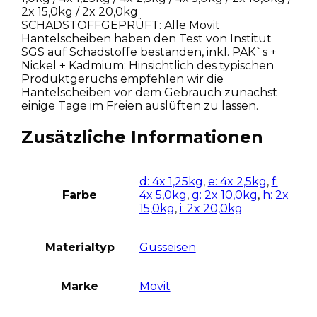
2x 15,0kg / 2x 20,0kg
SCHADSTOFFGEPRÜFT: Alle Movit
Hantelscheiben haben den Test von Institut
SGS auf Schadstoffe bestanden, inkl. PAK`s +
Nickel + Kadmium; Hinsichtlich des typischen
Produktgeruchs empfehlen wir die
Hantelscheiben vor dem Gebrauch zunächst
einige Tage im Freien auslüften zu lassen.
Zusätzliche Informationen
d: 4x 1,25kg
,
e: 4x 2,5kg
,
f:
Farbe
4x 5,0kg
,
g: 2x 10,0kg
,
h: 2x
15,0kg
,
i: 2x 20,0kg
Materialtyp
Gusseisen
Marke
Movit