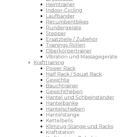
Heimtrainer
Indoor-Cycling
Laufbänder
Recumbentbikes
Rundergeräte
Stepper
Ersatzteile / Zubehör
Trainings Rollen
Oberkörpertrainer
Vibration und Massagegeräte
Krafttraining
Power Rack
Half Rack / Squat Rack
Gewichte
Bauchtrainer
Gewichtheben
Hantel und Schbeinständer
Hantelbänke
Hantelscheiben
Hantelstange
Kettelbells
Klimzug-Stange und Racks
Kraftstation