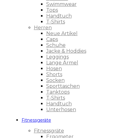
Swimmwear
Tops
Handtuch
T-Shirts
Herren
Neue Artikel
Caps
Schuhe
Jacke & Hoddies
Leggings
Lange Ärmel
Hosen
Shorts
Socken
Sporttaschen
Tanktops
T-Shirts
Handtuch
Unterhosen
Fitnessgeräte
Fitnessgräte
Ergometer