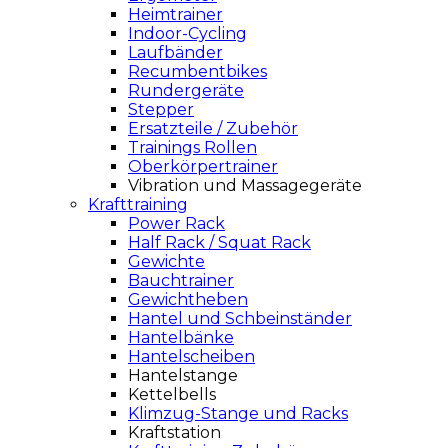
Heimtrainer
Indoor-Cycling
Laufbänder
Recumbentbikes
Rundergeräte
Stepper
Ersatzteile / Zubehör
Trainings Rollen
Oberkörpertrainer
Vibration und Massagegeräte
Krafttraining
Power Rack
Half Rack / Squat Rack
Gewichte
Bauchtrainer
Gewichtheben
Hantel und Schbeinständer
Hantelbänke
Hantelscheiben
Hantelstange
Kettelbells
Klimzug-Stange und Racks
Kraftstation