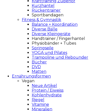
Krafttraining Zubehör
Kurzhantel
Rückentrainer
Sportbandagen
Fitness & Gymnastik
Balance + Koordination
Diverse Bälle
Diverse Kleingeräte
Handtrainer / Fingerhantel
Physiobänder + Tubes
Springseile
YOGA und Pilates
Trampoline und Rebounder
Bücher
DVD
Matten
Ernährungsformen
Vegan
Neue Artikel
Protein / Eiweiss
Kohlenhydrate
Riegel
Vitamine
Mineralien