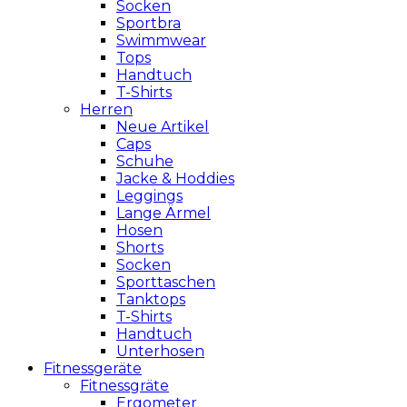
Socken
Sportbra
Swimmwear
Tops
Handtuch
T-Shirts
Herren
Neue Artikel
Caps
Schuhe
Jacke & Hoddies
Leggings
Lange Ärmel
Hosen
Shorts
Socken
Sporttaschen
Tanktops
T-Shirts
Handtuch
Unterhosen
Fitnessgeräte
Fitnessgräte
Ergometer