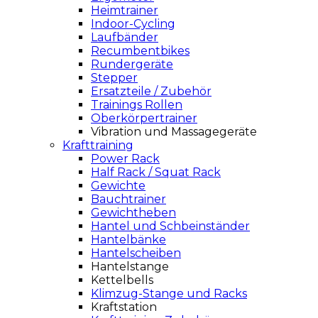
Heimtrainer
Indoor-Cycling
Laufbänder
Recumbentbikes
Rundergeräte
Stepper
Ersatzteile / Zubehör
Trainings Rollen
Oberkörpertrainer
Vibration und Massagegeräte
Krafttraining
Power Rack
Half Rack / Squat Rack
Gewichte
Bauchtrainer
Gewichtheben
Hantel und Schbeinständer
Hantelbänke
Hantelscheiben
Hantelstange
Kettelbells
Klimzug-Stange und Racks
Kraftstation