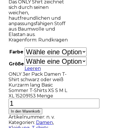
Das ONLY Shirt zeichnet
sich durch seinen
weichen,
hautfreundlichen und
anpassungsfähigen Stoff
aus Baumwolle und
Elastan aus.
Kragenform: Rundkragen
Farbe
Größe
Leeren
ONLY 3er Pack Damen T-
Shirt schwarz oder weiß
Kurzarm lang Basic
Sommer T-Shirts XS S M L
XL 15209153 Menge
In den Warenkorb
Artikelnummer:
n. v.
Kategorien:
Damen
,
Kleidung
,
T-shirts