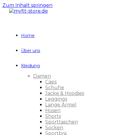
Zum Inhalt springen
Home
Über uns
Kleidung
Damen
Caps
Schuhe
Jacke & Hoodies
Leggings
Lange Ärmel
Hosen
Shorts
Sporttaschen
Socken
Sportbra