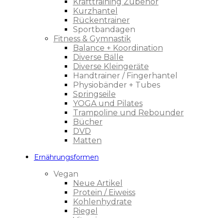
Krafttraining Zubehör
Kurzhantel
Rückentrainer
Sportbandagen
Fitness & Gymnastik
Balance + Koordination
Diverse Bälle
Diverse Kleingeräte
Handtrainer / Fingerhantel
Physiobänder + Tubes
Springseile
YOGA und Pilates
Trampoline und Rebounder
Bücher
DVD
Matten
Ernährungsformen
Vegan
Neue Artikel
Protein / Eiweiss
Kohlenhydrate
Riegel