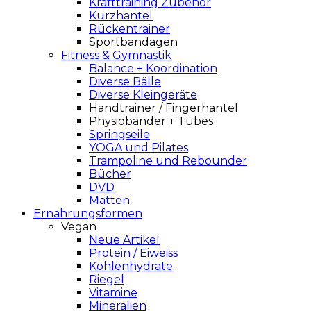
Krafttraining Zubehör
Kurzhantel
Rückentrainer
Sportbandagen
Fitness & Gymnastik
Balance + Koordination
Diverse Bälle
Diverse Kleingeräte
Handtrainer / Fingerhantel
Physiobänder + Tubes
Springseile
YOGA und Pilates
Trampoline und Rebounder
Bücher
DVD
Matten
Ernährungsformen
Vegan
Neue Artikel
Protein / Eiweiss
Kohlenhydrate
Riegel
Vitamine
Mineralien