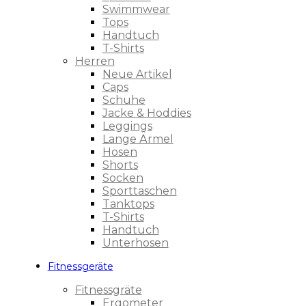
Swimmwear
Tops
Handtuch
T-Shirts
Herren
Neue Artikel
Caps
Schuhe
Jacke & Hoddies
Leggings
Lange Ärmel
Hosen
Shorts
Socken
Sporttaschen
Tanktops
T-Shirts
Handtuch
Unterhosen
Fitnessgeräte
Fitnessgräte
Ergometer