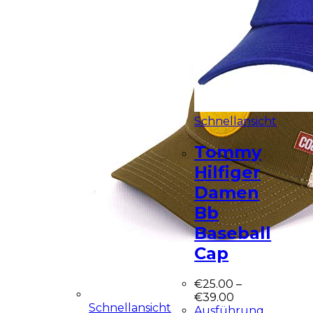
Schnellansicht
Tommy
Hilfiger
Damen
Bb
Baseball
Cap
€
25.00
–
€
39.00
Schnellansicht
Ausführung