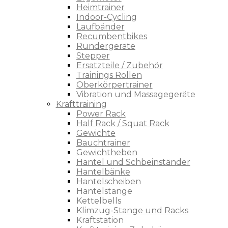
Heimtrainer
Indoor-Cycling
Laufbänder
Recumbentbikes
Rundergeräte
Stepper
Ersatzteile / Zubehör
Trainings Rollen
Oberkörpertrainer
Vibration und Massagegeräte
Krafttraining
Power Rack
Half Rack / Squat Rack
Gewichte
Bauchtrainer
Gewichtheben
Hantel und Schbeinständer
Hantelbänke
Hantelscheiben
Hantelstange
Kettelbells
Klimzug-Stange und Racks
Kraftstation