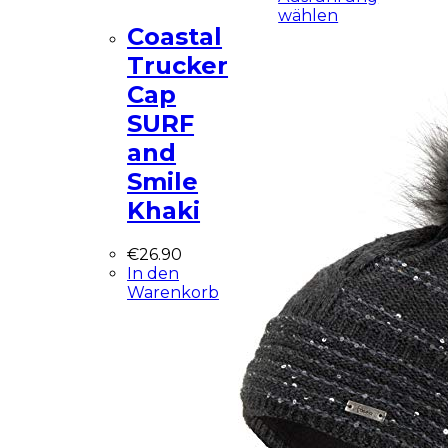
wählen
Coastal
Trucker
Cap
SURF
and
Smile
Khaki
€
26.90
In den
Warenkorb