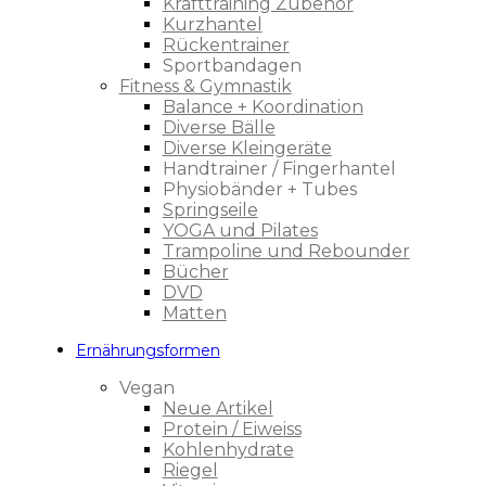
Krafttraining Zubehör
Kurzhantel
Rückentrainer
Sportbandagen
Fitness & Gymnastik
Balance + Koordination
Diverse Bälle
Diverse Kleingeräte
Handtrainer / Fingerhantel
Physiobänder + Tubes
Springseile
YOGA und Pilates
Trampoline und Rebounder
Bücher
DVD
Matten
Ernährungsformen
Vegan
Neue Artikel
Protein / Eiweiss
Kohlenhydrate
Riegel