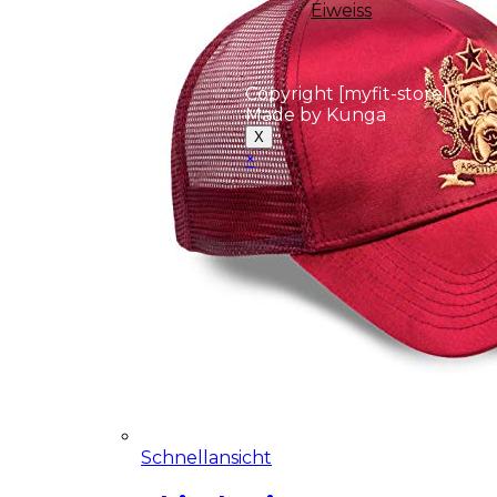
Eiweiss
Copyright [myfit-store] -
Made by Kunga
X
×
Close
this
module
Demo Website!
Schnellansicht
Diese Seite ist eine