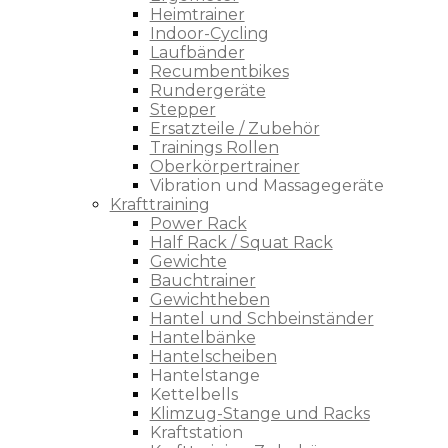
Heimtrainer
Indoor-Cycling
Laufbänder
Recumbentbikes
Rundergeräte
Stepper
Ersatzteile / Zubehör
Trainings Rollen
Oberkörpertrainer
Vibration und Massagegeräte
Krafttraining
Power Rack
Half Rack / Squat Rack
Gewichte
Bauchtrainer
Gewichtheben
Hantel und Schbeinständer
Hantelbänke
Hantelscheiben
Hantelstange
Kettelbells
Klimzug-Stange und Racks
Kraftstation