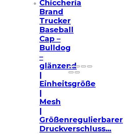
Chiccheria
Demo Affiliate Website!
Brand
Trucker
Baseball
Cap –
Bulldog
Nicht mehr zeigen
–
glänzend
|
Einheitsgröße
|
Mesh
|
Größenregulierbarer
Druckverschluss…