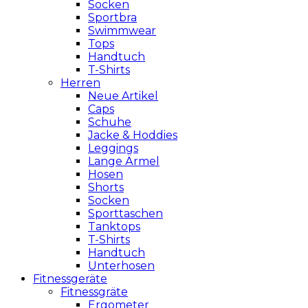
Socken
Sportbra
Swimmwear
Tops
Handtuch
T-Shirts
Herren
Neue Artikel
Caps
Schuhe
Jacke & Hoddies
Leggings
Lange Ärmel
Hosen
Shorts
Socken
Sporttaschen
Tanktops
T-Shirts
Handtuch
Unterhosen
Fitnessgeräte
Fitnessgräte
Ergometer