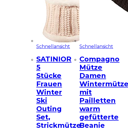
Schnellansicht
Schnellansicht
SATINIOR
Compagno
5
Mütze
Stücke
Damen
Frauen
Wintermütz
Winter
mit
Ski
Pailletten
Outing
warm
Set,
gefütterte
Strickmütze
Beanie