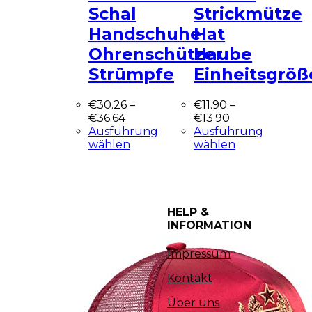
Schal
Strickmütze
Handschuhe
Hat
Ohrenschützer
Haube
Strümpfe
Einheitsgröß
€
30.26
–
€
11.90
–
€
36.64
€
13.90
Ausführung
Ausführung
wählen
wählen
HELP &
INFORMATION
Impressum
Kontakt
Über uns