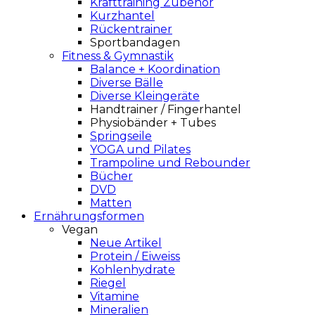
Krafttraining Zubehör
Kurzhantel
Rückentrainer
Sportbandagen
Fitness & Gymnastik
Balance + Koordination
Diverse Bälle
Diverse Kleingeräte
Handtrainer / Fingerhantel
Physiobänder + Tubes
Springseile
YOGA und Pilates
Trampoline und Rebounder
Bücher
DVD
Matten
Ernährungsformen
Vegan
Neue Artikel
Protein / Eiweiss
Kohlenhydrate
Riegel
Vitamine
Mineralien