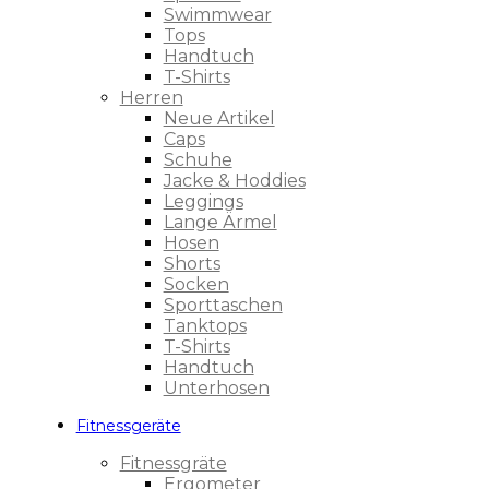
Swimmwear
Tops
Handtuch
T-Shirts
Herren
Neue Artikel
Caps
Schuhe
Jacke & Hoddies
Leggings
Lange Ärmel
Hosen
Shorts
Socken
Sporttaschen
Tanktops
T-Shirts
Handtuch
Unterhosen
Fitnessgeräte
Fitnessgräte
Ergometer