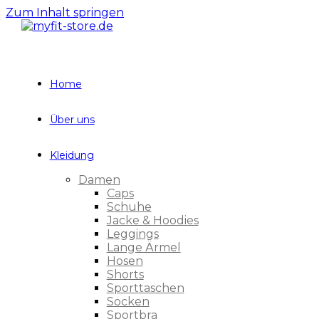
Zum Inhalt springen
Home
Über uns
Kleidung
Damen
Caps
Schuhe
Jacke & Hoodies
Leggings
Lange Ärmel
Hosen
Shorts
Sporttaschen
Socken
Sportbra