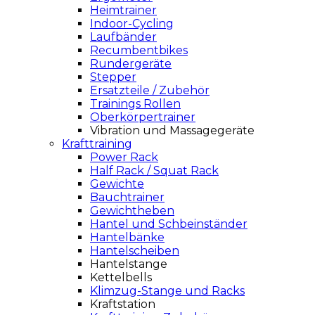
Heimtrainer
Indoor-Cycling
Laufbänder
Recumbentbikes
Rundergeräte
Stepper
Ersatzteile / Zubehör
Trainings Rollen
Oberkörpertrainer
Vibration und Massagegeräte
Krafttraining
Power Rack
Half Rack / Squat Rack
Gewichte
Bauchtrainer
Gewichtheben
Hantel und Schbeinständer
Hantelbänke
Hantelscheiben
Hantelstange
Kettelbells
Klimzug-Stange und Racks
Kraftstation