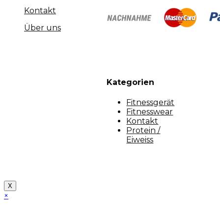
Kontakt
Über uns
Kategorien
Fitnessgerät
Fitnesswear
Kontakt
Protein /
Eiweiss
Copyright [myfit-store] - Made by Kunga
X
×
Close