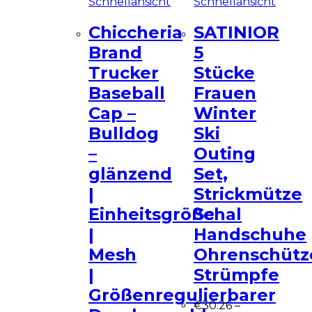
Schnellansicht
Schnellansicht
Chiccheria
SATINIOR
Brand
5
Trucker
Stücke
Baseball
Frauen
Cap –
Winter
Bulldog
Ski
–
Outing
glänzend
Set,
|
Strickmütze
Einheitsgröße
Schal
|
Handschuhe
Mesh
Ohrenschütz
|
Strümpfe
Größenregulierbarer
€
30.26
–