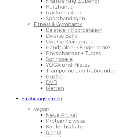
Krafttraining Zubehör
Kurzhantel
Rückentrainer
Sportbandagen
Fitness & Gymnastik
Balance + Koordination
Diverse Bälle
Diverse Kleingeräte
Handtrainer / Fingerhantel
Physiobänder + Tubes
Springseile
YOGA und Pilates
Trampoline und Rebounder
Bücher
DVD
Matten
Ernährungsformen
Vegan
Neue Artikel
Protein / Eiweiss
Kohlenhydrate
Riegel