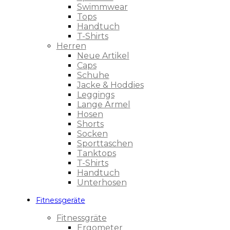
Swimmwear
Tops
Handtuch
T-Shirts
Herren
Neue Artikel
Caps
Schuhe
Jacke & Hoddies
Leggings
Lange Ärmel
Hosen
Shorts
Socken
Sporttaschen
Tanktops
T-Shirts
Handtuch
Unterhosen
Fitnessgeräte
Fitnessgräte
Ergometer