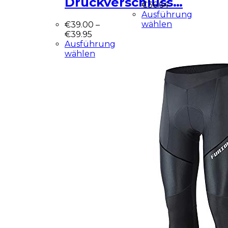
Druckverschluss…
€
36.64
Ausführung
wählen
€
39.00
–
€
39.95
Ausführung
wählen