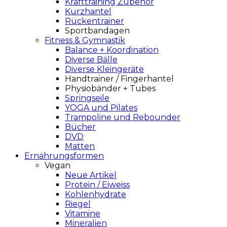
Krafttraining Zubehör
Kurzhantel
Rückentrainer
Sportbandagen
Fitness & Gymnastik
Balance + Koordination
Diverse Bälle
Diverse Kleingeräte
Handtrainer / Fingerhantel
Physiobänder + Tubes
Springseile
YOGA und Pilates
Trampoline und Rebounder
Bücher
DVD
Matten
Ernährungsformen
Vegan
Neue Artikel
Protein / Eiweiss
Kohlenhydrate
Riegel
Vitamine
Mineralien