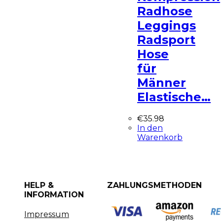
Radhose
Leggings
Radsport
Hose
für
Männer
Elastische…
€
35.98
In den
Warenkorb
HELP &
ZAHLUNGSMETHODEN
INFORMATION
Impressum