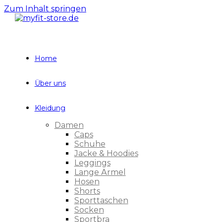
Zum Inhalt springen
Home
Über uns
Kleidung
Damen
Caps
Schuhe
Jacke & Hoodies
Leggings
Lange Ärmel
Hosen
Shorts
Sporttaschen
Socken
Sportbra