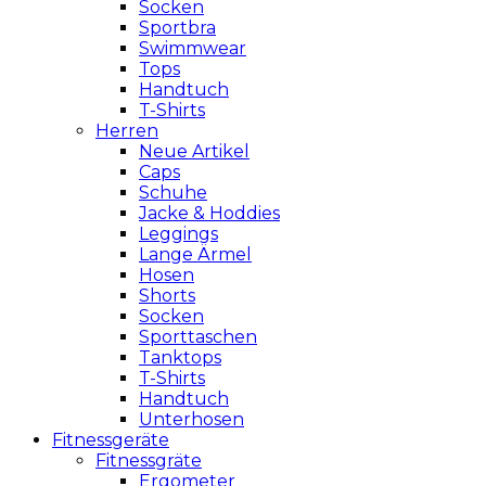
Socken
Sportbra
Swimmwear
Tops
Handtuch
T-Shirts
Herren
Neue Artikel
Caps
Schuhe
Jacke & Hoddies
Leggings
Lange Ärmel
Hosen
Shorts
Socken
Sporttaschen
Tanktops
T-Shirts
Handtuch
Unterhosen
Fitnessgeräte
Fitnessgräte
Ergometer