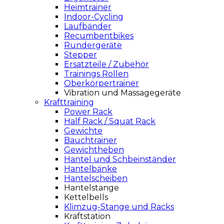
Heimtrainer
Indoor-Cycling
Laufbänder
Recumbentbikes
Rundergeräte
Stepper
Ersatzteile / Zubehör
Trainings Rollen
Oberkörpertrainer
Vibration und Massagegeräte
Krafttraining
Power Rack
Half Rack / Squat Rack
Gewichte
Bauchtrainer
Gewichtheben
Hantel und Schbeinständer
Hantelbänke
Hantelscheiben
Hantelstange
Kettelbells
Klimzug-Stange und Racks
Kraftstation