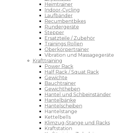
Heimtrainer
Indoor-Cycling
Laufbänder
Recumbentbikes
Rundergeräte
Stepper
Ersatzteile / Zubehör
Trainings Rollen
Oberkörpertrainer
Vibration und Massagegeräte
Krafttraining
Power Rack
Half Rack / Squat Rack
Gewichte
Bauchtrainer
Gewichtheben
Hantel und Schbeinständer
Hantelbänke
Hantelscheiben
Hantelstange
Kettelbells
Klimzug-Stange und Racks
Kraftstation