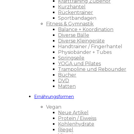
Krafttraining Zubehör
Kurzhantel
Rückentrainer
Sportbandagen
Fitness & Gymnastik
Balance + Koordination
Diverse Bälle
Diverse Kleingeräte
Handtrainer / Fingerhantel
Physiobänder + Tubes
Springseile
YOGA und Pilates
Trampoline und Rebounder
Bücher
DVD
Matten
Ernährungsformen
Vegan
Neue Artikel
Protein / Eiweiss
Kohlenhydrate
Riegel