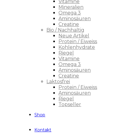
Vitamine
Mineralien
Omega 3
Aminosäuren
Creatine
Bio / Nachhaltig
Neue Artikel
Protein / Eiweiss
Kohlenhydrate
Riegel
Vitamine
Omega 3
Aminosäuren
Creatine
Laktosfrei
Protein / Eiweiss
Aminosäuren
Riegel
Topseller
Shop
Kontakt