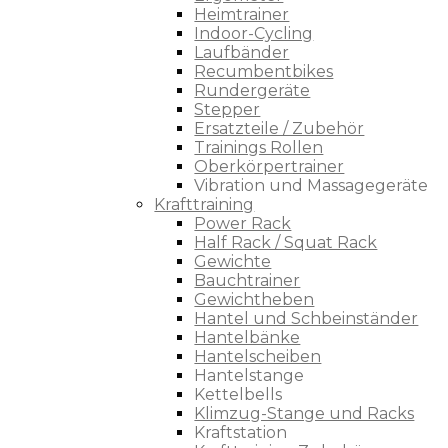
Heimtrainer
Indoor-Cycling
Laufbänder
Recumbentbikes
Rundergeräte
Stepper
Ersatzteile / Zubehör
Trainings Rollen
Oberkörpertrainer
Vibration und Massagegeräte
Krafttraining
Power Rack
Half Rack / Squat Rack
Gewichte
Bauchtrainer
Gewichtheben
Hantel und Schbeinständer
Hantelbänke
Hantelscheiben
Hantelstange
Kettelbells
Klimzug-Stange und Racks
Kraftstation