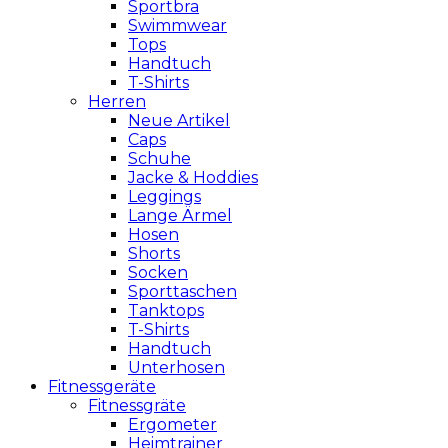
Sportbra
Swimmwear
Tops
Handtuch
T-Shirts
Herren
Neue Artikel
Caps
Schuhe
Jacke & Hoddies
Leggings
Lange Ärmel
Hosen
Shorts
Socken
Sporttaschen
Tanktops
T-Shirts
Handtuch
Unterhosen
Fitnessgeräte
Fitnessgräte
Ergometer
Heimtrainer