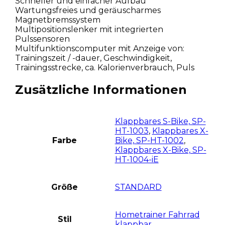
Schneller und einfacher Aufbau
Wartungsfreies und geräuscharmes
Magnetbremssystem
Multipositionslenker mit integrierten
Pulssensoren
Multifunktionscomputer mit Anzeige von:
Trainingszeit / -dauer, Geschwindigkeit,
Trainingsstrecke, ca. Kalorienverbrauch, Puls
Zusätzliche Informationen
Klappbares S-Bike, SP-
HT-1003
,
Klappbares X-
Farbe
Bike, SP-HT-1002
,
Klappbares X-Bike, SP-
HT-1004-iE
Größe
STANDARD
Hometrainer Fahrrad
Stil
klappbar