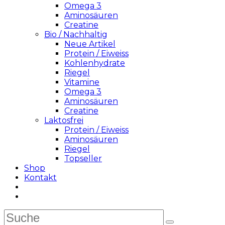
Omega 3
Aminosäuren
Creatine
Bio / Nachhaltig
Neue Artikel
Protein / Eiweiss
Kohlenhydrate
Riegel
Vitamine
Omega 3
Aminosäuren
Creatine
Laktosfrei
Protein / Eiweiss
Aminosäuren
Riegel
Topseller
Shop
Kontakt