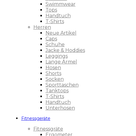
Swimmwear
Tops
Handtuch
T-Shirts
Herren
Neue Artikel
Caps
Schuhe
Jacke & Hoddies
Leggings
Lange Ärmel
Hosen
Shorts
Socken
Sporttaschen
Tanktops
T-Shirts
Handtuch
Unterhosen
Fitnessgeräte
Fitnessgräte
Ergometer