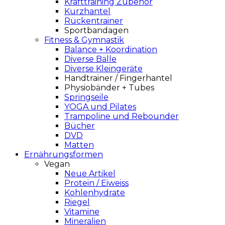
Krafttraining Zubehör
Kurzhantel
Rückentrainer
Sportbandagen
Fitness & Gymnastik
Balance + Koordination
Diverse Bälle
Diverse Kleingeräte
Handtrainer / Fingerhantel
Physiobänder + Tubes
Springseile
YOGA und Pilates
Trampoline und Rebounder
Bücher
DVD
Matten
Ernährungsformen
Vegan
Neue Artikel
Protein / Eiweiss
Kohlenhydrate
Riegel
Vitamine
Mineralien