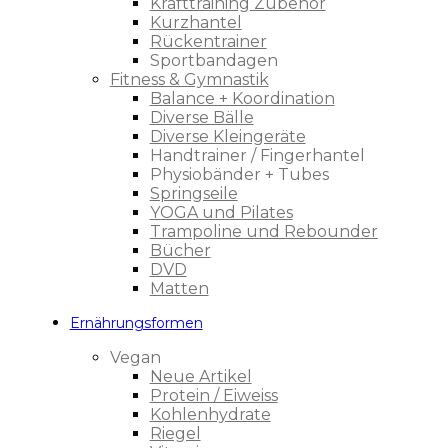
Krafttraining Zubehör
Kurzhantel
Rückentrainer
Sportbandagen
Fitness & Gymnastik
Balance + Koordination
Diverse Bälle
Diverse Kleingeräte
Handtrainer / Fingerhantel
Physiobänder + Tubes
Springseile
YOGA und Pilates
Trampoline und Rebounder
Bücher
DVD
Matten
Ernährungsformen
Vegan
Neue Artikel
Protein / Eiweiss
Kohlenhydrate
Riegel