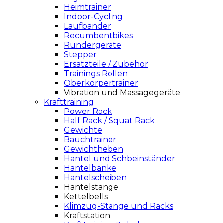
Heimtrainer
Indoor-Cycling
Laufbänder
Recumbentbikes
Rundergeräte
Stepper
Ersatzteile / Zubehör
Trainings Rollen
Oberkörpertrainer
Vibration und Massagegeräte
Krafttraining
Power Rack
Half Rack / Squat Rack
Gewichte
Bauchtrainer
Gewichtheben
Hantel und Schbeinständer
Hantelbänke
Hantelscheiben
Hantelstange
Kettelbells
Klimzug-Stange und Racks
Kraftstation