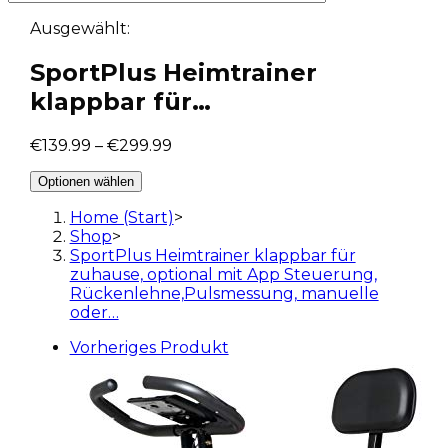
Ausgewählt:
SportPlus Heimtrainer
klappbar für…
€
139.99
–
€
299.99
Optionen wählen
Home (Start)
>
Shop
>
SportPlus Heimtrainer klappbar für
zuhause, optional mit App Steuerung,
Rückenlehne,Pulsmessung, manuelle
oder…
Vorheriges Produkt