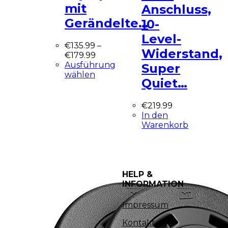
mit
Anschluss,
Gerändelte…
10-
Level-
€
135.99
–
Widerstand,
€
179.99
Ausführung
Super
wählen
Quiet…
€
219.99
In den
Warenkorb
HELP &
INFORMATION
Impressum
Kontakt