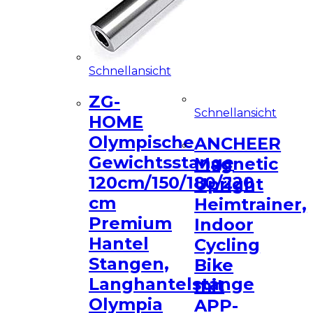
Schnellansicht
ZG-
Schnellansicht
HOME
Olympische
ANCHEER
Gewichtsstange
Magnetic
120cm/150/180/220
Upright
cm
Heimtrainer,
Premium
Indoor
Hantel
Cycling
Stangen,
Bike
Langhantelstange
mit
Olympia
APP-