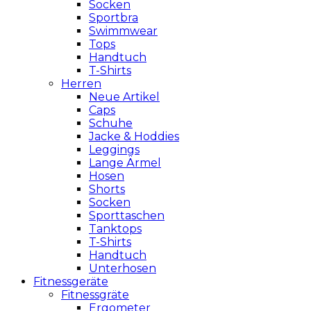
Socken
Sportbra
Swimmwear
Tops
Handtuch
T-Shirts
Herren
Neue Artikel
Caps
Schuhe
Jacke & Hoddies
Leggings
Lange Ärmel
Hosen
Shorts
Socken
Sporttaschen
Tanktops
T-Shirts
Handtuch
Unterhosen
Fitnessgeräte
Fitnessgräte
Ergometer