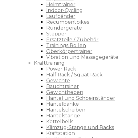
Heimtrainer
Indoor-Cycling
Laufbänder
Recumbentbikes
Rundergeräte
Stepper
Ersatzteile / Zubehör
Trainings Rollen
Oberkörpertrainer
Vibration und Massagegeräte
Krafttraining
Power Rack
Half Rack / Squat Rack
Gewichte
Bauchtrainer
Gewichtheben
Hantel und Schbeinständer
Hantelbänke
Hantelscheiben
Hantelstange
Kettelbells
Klimzug-Stange und Racks
Kraftstation