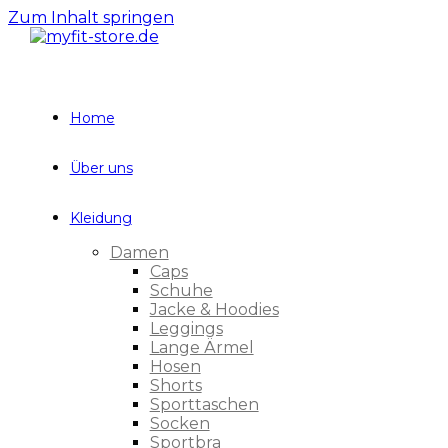
Zum Inhalt springen
Home
Über uns
Kleidung
Damen
Caps
Schuhe
Jacke & Hoodies
Leggings
Lange Ärmel
Hosen
Shorts
Sporttaschen
Socken
Sportbra