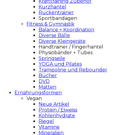
Krafttraining Zubehör
Kurzhantel
Rückentrainer
Sportbandagen
Fitness & Gymnastik
Balance + Koordination
Diverse Bälle
Diverse Kleingeräte
Handtrainer / Fingerhantel
Physiobänder + Tubes
Springseile
YOGA und Pilates
Trampoline und Rebounder
Bücher
DVD
Matten
Ernährungsformen
Vegan
Neue Artikel
Protein / Eiweiss
Kohlenhydrate
Riegel
Vitamine
Mineralien