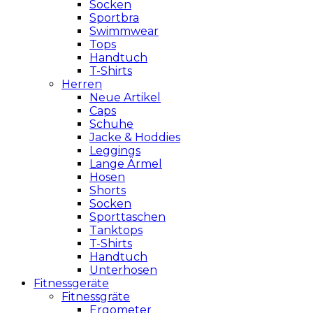
Socken
Sportbra
Swimmwear
Tops
Handtuch
T-Shirts
Herren
Neue Artikel
Caps
Schuhe
Jacke & Hoddies
Leggings
Lange Ärmel
Hosen
Shorts
Socken
Sporttaschen
Tanktops
T-Shirts
Handtuch
Unterhosen
Fitnessgeräte
Fitnessgräte
Ergometer