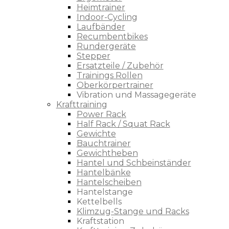
Heimtrainer
Indoor-Cycling
Laufbänder
Recumbentbikes
Rundergeräte
Stepper
Ersatzteile / Zubehör
Trainings Rollen
Oberkörpertrainer
Vibration und Massagegeräte
Krafttraining
Power Rack
Half Rack / Squat Rack
Gewichte
Bauchtrainer
Gewichtheben
Hantel und Schbeinständer
Hantelbänke
Hantelscheiben
Hantelstange
Kettelbells
Klimzug-Stange und Racks
Kraftstation