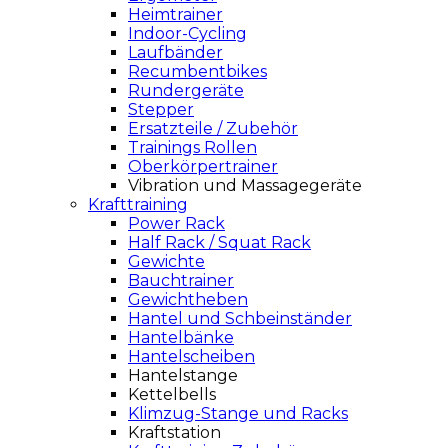
Heimtrainer
Indoor-Cycling
Laufbänder
Recumbentbikes
Rundergeräte
Stepper
Ersatzteile / Zubehör
Trainings Rollen
Oberkörpertrainer
Vibration und Massagegeräte
Krafttraining
Power Rack
Half Rack / Squat Rack
Gewichte
Bauchtrainer
Gewichtheben
Hantel und Schbeinständer
Hantelbänke
Hantelscheiben
Hantelstange
Kettelbells
Klimzug-Stange und Racks
Kraftstation