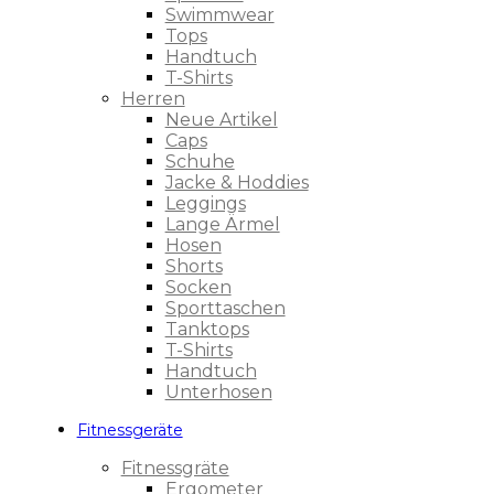
Swimmwear
Tops
Handtuch
T-Shirts
Herren
Neue Artikel
Caps
Schuhe
Jacke & Hoddies
Leggings
Lange Ärmel
Hosen
Shorts
Socken
Sporttaschen
Tanktops
T-Shirts
Handtuch
Unterhosen
Fitnessgeräte
Fitnessgräte
Ergometer