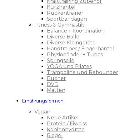
Krafttraining Zubehör
Kurzhantel
Rückentrainer
Sportbandagen
Fitness & Gymnastik
Balance + Koordination
Diverse Bälle
Diverse Kleingeräte
Handtrainer / Fingerhantel
Physiobänder + Tubes
Springseile
YOGA und Pilates
Trampoline und Rebounder
Bücher
DVD
Matten
Ernährungsformen
Vegan
Neue Artikel
Protein / Eiweiss
Kohlenhydrate
Riegel