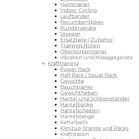
Heimtrainer
Indoor-Cycling
Laufbänder
Recumbentbikes
Rundergeräte
Stepper
Ersatzteile / Zubehör
Trainings Rollen
Oberkörpertrainer
Vibration und Massagegeräte
Krafttraining
Power Rack
Half Rack / Squat Rack
Gewichte
Bauchtrainer
Gewichtheben
Hantel und Schbeinständer
Hantelbänke
Hantelscheiben
Hantelstange
Kettelbells
Klimzug-Stange und Racks
Kraftstation