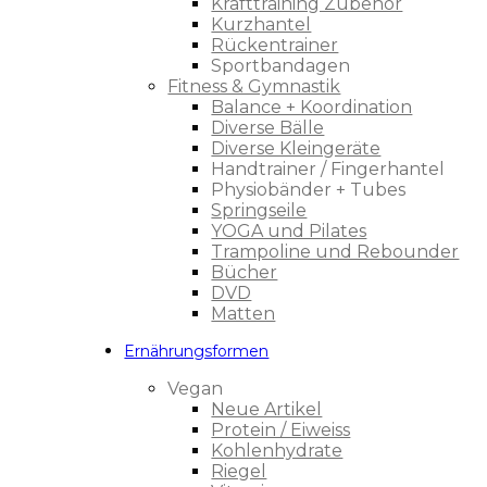
Krafttraining Zubehör
Kurzhantel
Rückentrainer
Sportbandagen
Fitness & Gymnastik
Balance + Koordination
Diverse Bälle
Diverse Kleingeräte
Handtrainer / Fingerhantel
Physiobänder + Tubes
Springseile
YOGA und Pilates
Trampoline und Rebounder
Bücher
DVD
Matten
Ernährungsformen
Vegan
Neue Artikel
Protein / Eiweiss
Kohlenhydrate
Riegel