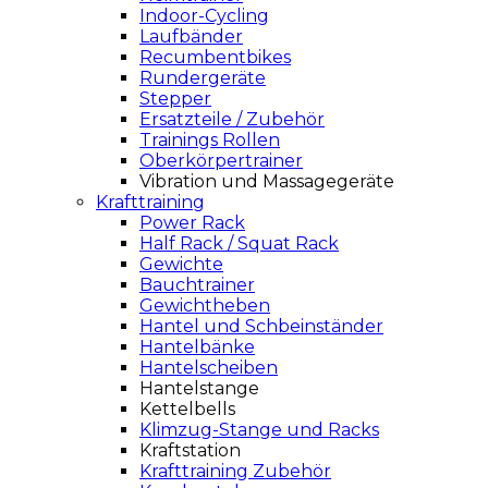
Indoor-Cycling
Laufbänder
Recumbentbikes
Rundergeräte
Stepper
Ersatzteile / Zubehör
Trainings Rollen
Oberkörpertrainer
Vibration und Massagegeräte
Krafttraining
Power Rack
Half Rack / Squat Rack
Gewichte
Bauchtrainer
Gewichtheben
Hantel und Schbeinständer
Hantelbänke
Hantelscheiben
Hantelstange
Kettelbells
Klimzug-Stange und Racks
Kraftstation
Krafttraining Zubehör