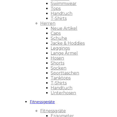
Swimmwear
Tops
Handtuch
T-Shirts
Herren
Neue Artikel
Caps
Schuhe
Jacke & Hoddies
Leggings
Lange Ärmel
Hosen
Shorts
Socken
Sporttaschen
Tanktops
T-Shirts
Handtuch
Unterhosen
Fitnessgeräte
Fitnessgräte
Ergometer