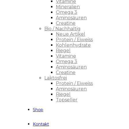
Vitamine
Mineralien
Omega 3
Aminosäuren
Creatine
Bio / Nachhaltig
Neue Artikel
Protein / Eiweiss
Kohlenhydrate
Riegel
Vitamine
Omega 3
Aminosäuren
Creatine
Laktosfrei
Protein / Eiweiss
Aminosäuren
Riegel
Topseller
Shop
Kontakt