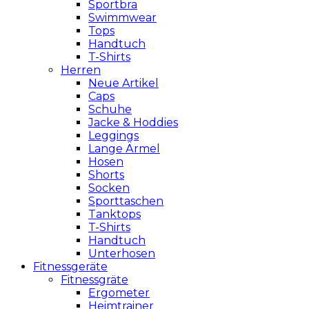
Sportbra
Swimmwear
Tops
Handtuch
T-Shirts
Herren
Neue Artikel
Caps
Schuhe
Jacke & Hoddies
Leggings
Lange Ärmel
Hosen
Shorts
Socken
Sporttaschen
Tanktops
T-Shirts
Handtuch
Unterhosen
Fitnessgeräte
Fitnessgräte
Ergometer
Heimtrainer