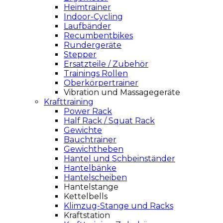
Heimtrainer
Indoor-Cycling
Laufbänder
Recumbentbikes
Rundergeräte
Stepper
Ersatzteile / Zubehör
Trainings Rollen
Oberkörpertrainer
Vibration und Massagegeräte
Krafttraining
Power Rack
Half Rack / Squat Rack
Gewichte
Bauchtrainer
Gewichtheben
Hantel und Schbeinständer
Hantelbänke
Hantelscheiben
Hantelstange
Kettelbells
Klimzug-Stange und Racks
Kraftstation