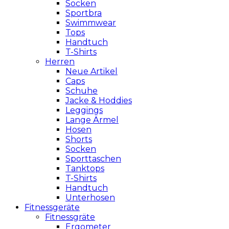
Socken
Sportbra
Swimmwear
Tops
Handtuch
T-Shirts
Herren
Neue Artikel
Caps
Schuhe
Jacke & Hoddies
Leggings
Lange Ärmel
Hosen
Shorts
Socken
Sporttaschen
Tanktops
T-Shirts
Handtuch
Unterhosen
Fitnessgeräte
Fitnessgräte
Ergometer