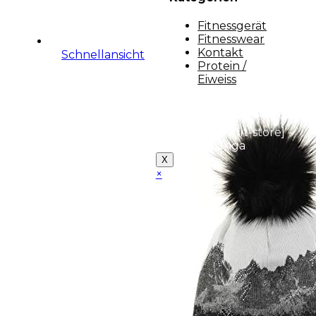
Fitnessgerät
Fitnesswear
Kontakt
Schnellansicht
Protein /
Eiweiss
Copyright [myfit-store] -
Made by Kunga
X
×
Close
this
module