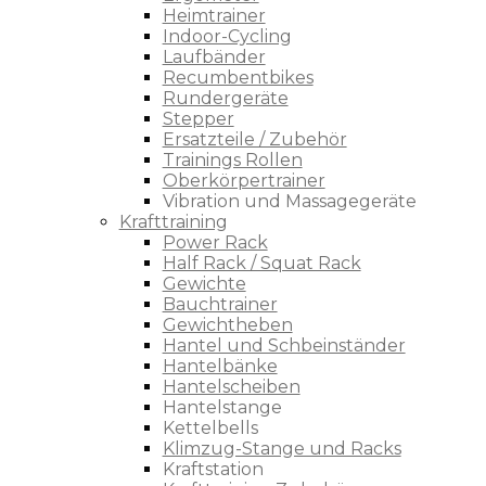
Heimtrainer
Indoor-Cycling
Laufbänder
Recumbentbikes
Rundergeräte
Stepper
Ersatzteile / Zubehör
Trainings Rollen
Oberkörpertrainer
Vibration und Massagegeräte
Krafttraining
Power Rack
Half Rack / Squat Rack
Gewichte
Bauchtrainer
Gewichtheben
Hantel und Schbeinständer
Hantelbänke
Hantelscheiben
Hantelstange
Kettelbells
Klimzug-Stange und Racks
Kraftstation