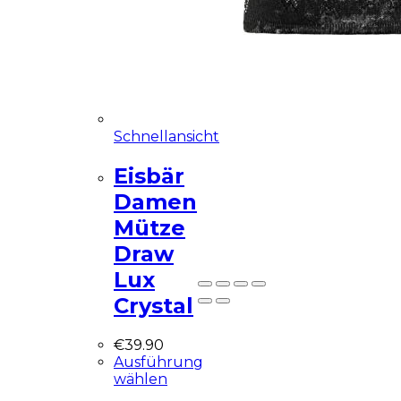
Demo Website!
Diese Seite ist eine
Demo Affiliate Website!
Schnellansicht
Eisbär
Damen
Mütze
Nicht mehr zeigen
Draw
Lux
Crystal
€
39.90
Ausführung
wählen