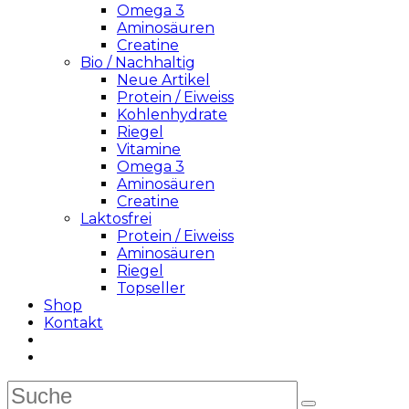
Omega 3
Aminosäuren
Creatine
Bio / Nachhaltig
Neue Artikel
Protein / Eiweiss
Kohlenhydrate
Riegel
Vitamine
Omega 3
Aminosäuren
Creatine
Laktosfrei
Protein / Eiweiss
Aminosäuren
Riegel
Topseller
Shop
Kontakt