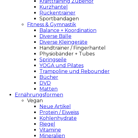
Krafttraining Zubehör
Kurzhantel
Rückentrainer
Sportbandagen
Fitness & Gymnastik
Balance + Koordination
Diverse Bälle
Diverse Kleingeräte
Handtrainer / Fingerhantel
Physiobänder + Tubes
Springseile
YOGA und Pilates
Trampoline und Rebounder
Bücher
DVD
Matten
Ernährungsformen
Vegan
Neue Artikel
Protein / Eiweiss
Kohlenhydrate
Riegel
Vitamine
Mineralien