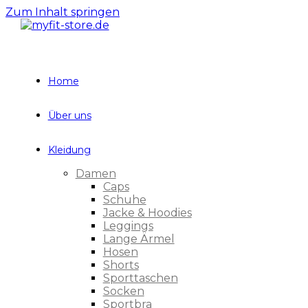
Zum Inhalt springen
Home
Über uns
Kleidung
Damen
Caps
Schuhe
Jacke & Hoodies
Leggings
Lange Ärmel
Hosen
Shorts
Sporttaschen
Socken
Sportbra