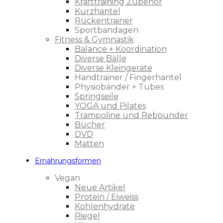
Krafttraining Zubehör
Kurzhantel
Rückentrainer
Sportbandagen
Fitness & Gymnastik
Balance + Koordination
Diverse Bälle
Diverse Kleingeräte
Handtrainer / Fingerhantel
Physiobänder + Tubes
Springseile
YOGA und Pilates
Trampoline und Rebounder
Bücher
DVD
Matten
Ernährungsformen
Vegan
Neue Artikel
Protein / Eiweiss
Kohlenhydrate
Riegel