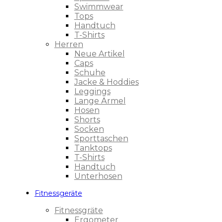
Swimmwear
Tops
Handtuch
T-Shirts
Herren
Neue Artikel
Caps
Schuhe
Jacke & Hoddies
Leggings
Lange Ärmel
Hosen
Shorts
Socken
Sporttaschen
Tanktops
T-Shirts
Handtuch
Unterhosen
Fitnessgeräte
Fitnessgräte
Ergometer