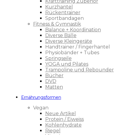
Krafttraining Zubehör
Kurzhantel
Rückentrainer
Sportbandagen
Fitness & Gymnastik
Balance + Koordination
Diverse Bälle
Diverse Kleingeräte
Handtrainer / Fingerhantel
Physiobänder + Tubes
Springseile
YOGA und Pilates
Trampoline und Rebounder
Bücher
DVD
Matten
Ernährungsformen
Vegan
Neue Artikel
Protein / Eiweiss
Kohlenhydrate
Riegel