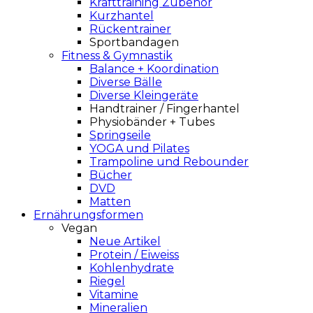
Krafttraining Zubehör
Kurzhantel
Rückentrainer
Sportbandagen
Fitness & Gymnastik
Balance + Koordination
Diverse Bälle
Diverse Kleingeräte
Handtrainer / Fingerhantel
Physiobänder + Tubes
Springseile
YOGA und Pilates
Trampoline und Rebounder
Bücher
DVD
Matten
Ernährungsformen
Vegan
Neue Artikel
Protein / Eiweiss
Kohlenhydrate
Riegel
Vitamine
Mineralien