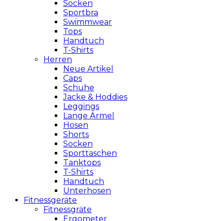
Socken
Sportbra
Swimmwear
Tops
Handtuch
T-Shirts
Herren
Neue Artikel
Caps
Schuhe
Jacke & Hoddies
Leggings
Lange Ärmel
Hosen
Shorts
Socken
Sporttaschen
Tanktops
T-Shirts
Handtuch
Unterhosen
Fitnessgeräte
Fitnessgräte
Ergometer