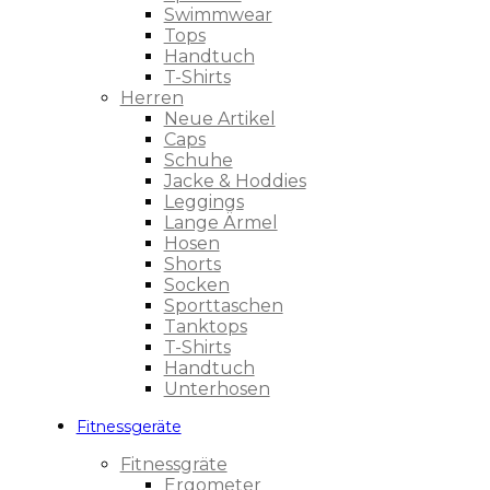
Swimmwear
Tops
Handtuch
T-Shirts
Herren
Neue Artikel
Caps
Schuhe
Jacke & Hoddies
Leggings
Lange Ärmel
Hosen
Shorts
Socken
Sporttaschen
Tanktops
T-Shirts
Handtuch
Unterhosen
Fitnessgeräte
Fitnessgräte
Ergometer