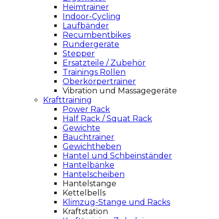
Heimtrainer
Indoor-Cycling
Laufbänder
Recumbentbikes
Rundergeräte
Stepper
Ersatzteile / Zubehör
Trainings Rollen
Oberkörpertrainer
Vibration und Massagegeräte
Krafttraining
Power Rack
Half Rack / Squat Rack
Gewichte
Bauchtrainer
Gewichtheben
Hantel und Schbeinständer
Hantelbänke
Hantelscheiben
Hantelstange
Kettelbells
Klimzug-Stange und Racks
Kraftstation