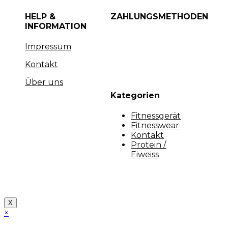
HELP &
ZAHLUNGSMETHODEN
INFORMATION
Impressum
Kontakt
Über uns
Kategorien
Fitnessgerät
Fitnesswear
Kontakt
Protein /
Eiweiss
Copyright [myfit-store] - Made by Kunga
X
×