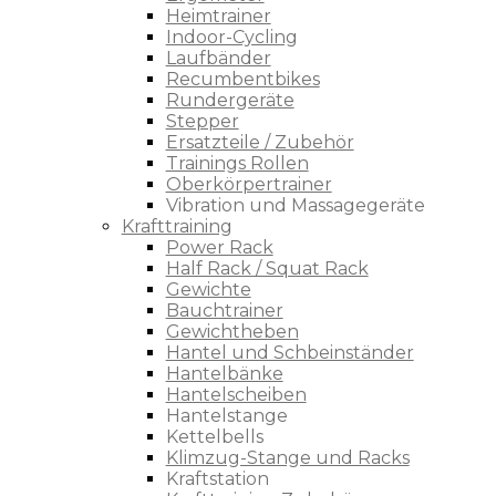
Heimtrainer
Indoor-Cycling
Laufbänder
Recumbentbikes
Rundergeräte
Stepper
Ersatzteile / Zubehör
Trainings Rollen
Oberkörpertrainer
Vibration und Massagegeräte
Krafttraining
Power Rack
Half Rack / Squat Rack
Gewichte
Bauchtrainer
Gewichtheben
Hantel und Schbeinständer
Hantelbänke
Hantelscheiben
Hantelstange
Kettelbells
Klimzug-Stange und Racks
Kraftstation