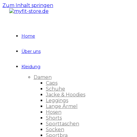
Zum Inhalt springen
Home
Über uns
Kleidung
Damen
Caps
Schuhe
Jacke & Hoodies
Leggings
Lange Ärmel
Hosen
Shorts
Sporttaschen
Socken
Sportbra