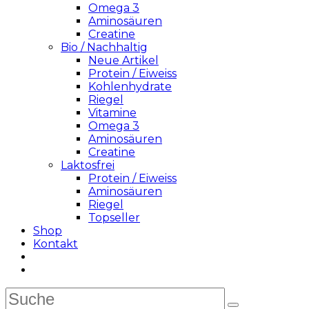
Omega 3
Aminosäuren
Creatine
Bio / Nachhaltig
Neue Artikel
Protein / Eiweiss
Kohlenhydrate
Riegel
Vitamine
Omega 3
Aminosäuren
Creatine
Laktosfrei
Protein / Eiweiss
Aminosäuren
Riegel
Topseller
Shop
Kontakt