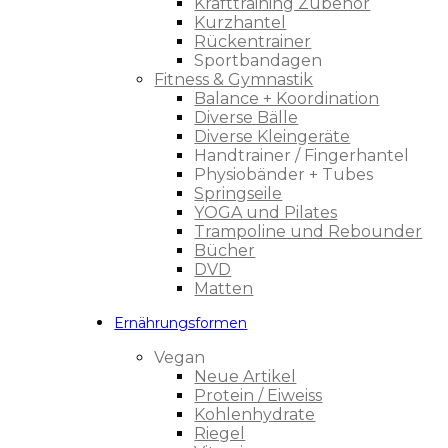
Krafttraining Zubehör
Kurzhantel
Rückentrainer
Sportbandagen
Fitness & Gymnastik
Balance + Koordination
Diverse Bälle
Diverse Kleingeräte
Handtrainer / Fingerhantel
Physiobänder + Tubes
Springseile
YOGA und Pilates
Trampoline und Rebounder
Bücher
DVD
Matten
Ernährungsformen
Vegan
Neue Artikel
Protein / Eiweiss
Kohlenhydrate
Riegel