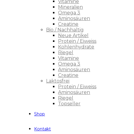
Vitamine
Mineralien
Omega 3
Aminosäuren
Creatine
Bio / Nachhaltig
Neue Artikel
Protein / Eiweiss
Kohlenhydrate
Riegel
Vitamine
Omega 3
Aminosäuren
Creatine
Laktosfrei
Protein / Eiweiss
Aminosäuren
Riegel
Topseller
Shop
Kontakt