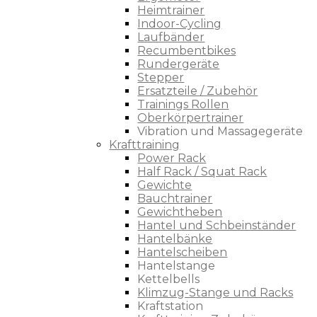
Heimtrainer
Indoor-Cycling
Laufbänder
Recumbentbikes
Rundergeräte
Stepper
Ersatzteile / Zubehör
Trainings Rollen
Oberkörpertrainer
Vibration und Massagegeräte
Krafttraining
Power Rack
Half Rack / Squat Rack
Gewichte
Bauchtrainer
Gewichtheben
Hantel und Schbeinständer
Hantelbänke
Hantelscheiben
Hantelstange
Kettelbells
Klimzug-Stange und Racks
Kraftstation