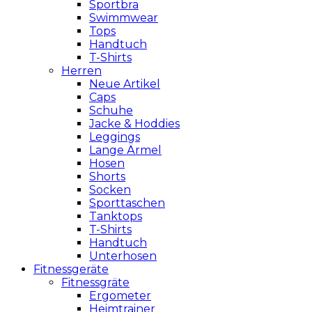
Sportbra
Swimmwear
Tops
Handtuch
T-Shirts
Herren
Neue Artikel
Caps
Schuhe
Jacke & Hoddies
Leggings
Lange Ärmel
Hosen
Shorts
Socken
Sporttaschen
Tanktops
T-Shirts
Handtuch
Unterhosen
Fitnessgeräte
Fitnessgräte
Ergometer
Heimtrainer