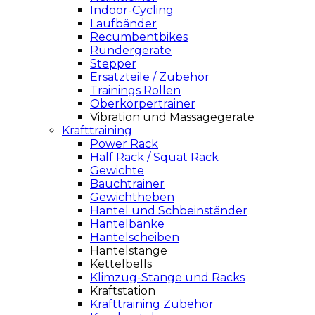
Indoor-Cycling
Laufbänder
Recumbentbikes
Rundergeräte
Stepper
Ersatzteile / Zubehör
Trainings Rollen
Oberkörpertrainer
Vibration und Massagegeräte
Krafttraining
Power Rack
Half Rack / Squat Rack
Gewichte
Bauchtrainer
Gewichtheben
Hantel und Schbeinständer
Hantelbänke
Hantelscheiben
Hantelstange
Kettelbells
Klimzug-Stange und Racks
Kraftstation
Krafttraining Zubehör