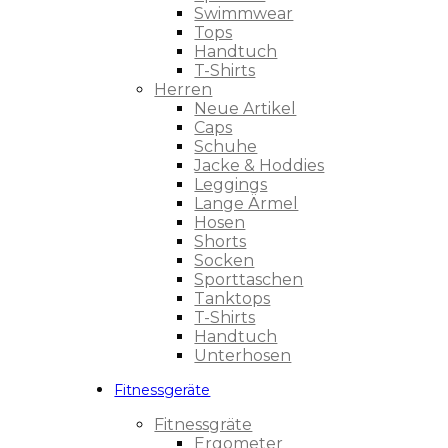
Swimmwear
Tops
Handtuch
T-Shirts
Herren
Neue Artikel
Caps
Schuhe
Jacke & Hoddies
Leggings
Lange Ärmel
Hosen
Shorts
Socken
Sporttaschen
Tanktops
T-Shirts
Handtuch
Unterhosen
Fitnessgeräte
Fitnessgräte
Ergometer