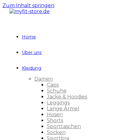
Zum Inhalt springen
Home
Über uns
Kleidung
Damen
Caps
Schuhe
Jacke & Hoodies
Leggings
Lange Ärmel
Hosen
Shorts
Sporttaschen
Socken
Sportbra