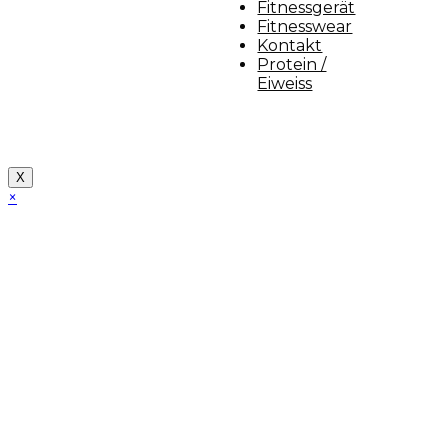
Fitnessgerät
Fitnesswear
Kontakt
Protein /
Eiweiss
Copyright [myfit-store] - Made by Kunga
X
×
Close
this
module
Demo Website!