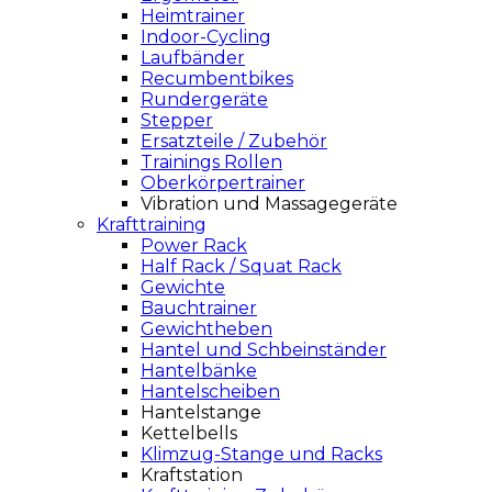
Heimtrainer
Indoor-Cycling
Laufbänder
Recumbentbikes
Rundergeräte
Stepper
Ersatzteile / Zubehör
Trainings Rollen
Oberkörpertrainer
Vibration und Massagegeräte
Krafttraining
Power Rack
Half Rack / Squat Rack
Gewichte
Bauchtrainer
Gewichtheben
Hantel und Schbeinständer
Hantelbänke
Hantelscheiben
Hantelstange
Kettelbells
Klimzug-Stange und Racks
Kraftstation