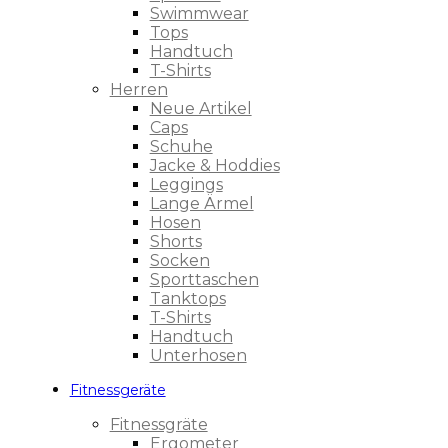
Swimmwear
Tops
Handtuch
T-Shirts
Herren
Neue Artikel
Caps
Schuhe
Jacke & Hoddies
Leggings
Lange Ärmel
Hosen
Shorts
Socken
Sporttaschen
Tanktops
T-Shirts
Handtuch
Unterhosen
Fitnessgeräte
Fitnessgräte
Ergometer