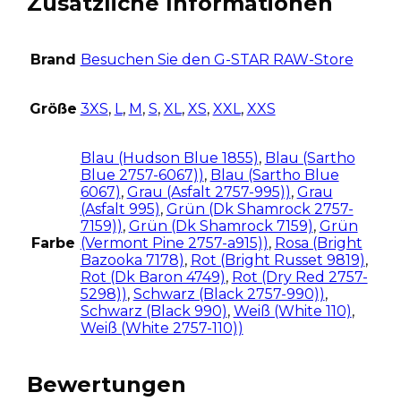
Zusätzliche Informationen
Brand
Besuchen Sie den G-STAR RAW-Store
Größe
3XS
,
L
,
M
,
S
,
XL
,
XS
,
XXL
,
XXS
Blau (Hudson Blue 1855)
,
Blau (Sartho
Blue 2757-6067))
,
Blau (Sartho Blue
6067)
,
Grau (Asfalt 2757-995))
,
Grau
(Asfalt 995)
,
Grün (Dk Shamrock 2757-
7159))
,
Grün (Dk Shamrock 7159)
,
Grün
Farbe
(Vermont Pine 2757-a915))
,
Rosa (Bright
Bazooka 7178)
,
Rot (Bright Russet 9819)
,
Rot (Dk Baron 4749)
,
Rot (Dry Red 2757-
5298))
,
Schwarz (Black 2757-990))
,
Schwarz (Black 990)
,
Weiß (White 110)
,
Weiß (White 2757-110))
Bewertungen