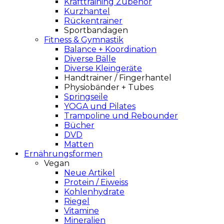
Krafttraining Zubehör
Kurzhantel
Rückentrainer
Sportbandagen
Fitness & Gymnastik
Balance + Koordination
Diverse Bälle
Diverse Kleingeräte
Handtrainer / Fingerhantel
Physiobänder + Tubes
Springseile
YOGA und Pilates
Trampoline und Rebounder
Bücher
DVD
Matten
Ernährungsformen
Vegan
Neue Artikel
Protein / Eiweiss
Kohlenhydrate
Riegel
Vitamine
Mineralien