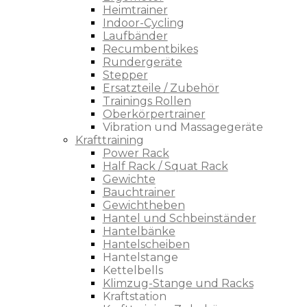
Heimtrainer
Indoor-Cycling
Laufbänder
Recumbentbikes
Rundergeräte
Stepper
Ersatzteile / Zubehör
Trainings Rollen
Oberkörpertrainer
Vibration und Massagegeräte
Krafttraining
Power Rack
Half Rack / Squat Rack
Gewichte
Bauchtrainer
Gewichtheben
Hantel und Schbeinständer
Hantelbänke
Hantelscheiben
Hantelstange
Kettelbells
Klimzug-Stange und Racks
Kraftstation