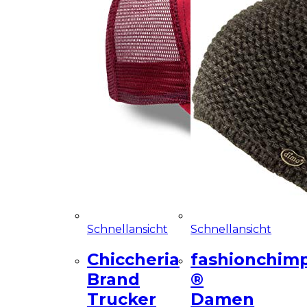
Schnellansicht
Schnellansicht
Chiccheria
fashionchim
Brand
®
Trucker
Damen