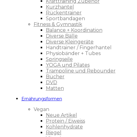
Krafttraining Zubehör
Kurzhantel
Rückentrainer
Sportbandagen
Fitness & Gymnastik
Balance + Koordination
Diverse Bälle
Diverse Kleingeräte
Handtrainer / Fingerhantel
Physiobänder + Tubes
Springseile
YOGA und Pilates
Trampoline und Rebounder
Bücher
DVD
Matten
Ernährungsformen
Vegan
Neue Artikel
Protein / Eiweiss
Kohlenhydrate
Riegel