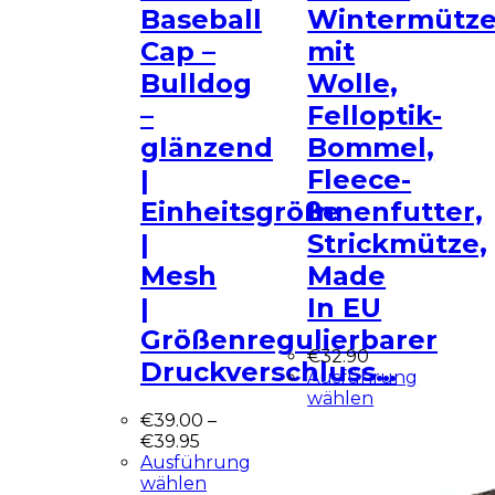
Baseball
Wintermütz
Cap –
mit
Bulldog
Wolle,
–
Felloptik-
glänzend
Bommel,
|
Fleece-
Einheitsgröße
Innenfutter,
|
Strickmütze,
Mesh
Made
|
In EU
Größenregulierbarer
€
32.90
Druckverschluss…
Ausführung
wählen
€
39.00
–
€
39.95
Ausführung
wählen