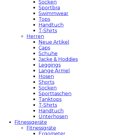
Socken
Sportbra
Swimmwear
Tops
Handtuch
T-Shirts
Herren
Neue Artikel
Caps
Schuhe
Jacke & Hoddies
Leggings
Lange Ärmel
Hosen
Shorts
Socken
Sporttaschen
Tanktops
T-Shirts
Handtuch
Unterhosen
Fitnessgeräte
Fitnessgräte
Ergometer