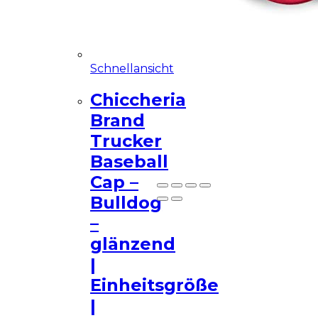
Diese Seite ist eine
Demo Affiliate Website!
Schnellansicht
Chiccheria
Brand
Trucker
Nicht mehr zeigen
Baseball
Cap –
Bulldog
–
glänzend
|
Einheitsgröße
|