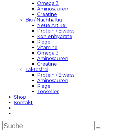
Omega 3
Aminosäuren
Creatine
Bio / Nachhaltig
Neue Artikel
Protein / Eiweiss
Kohlenhydrate
Riegel
Vitamine
Omega 3
Aminosäuren
Creatine
Laktosfrei
Protein / Eiweiss
Aminosäuren
Riegel
Topseller
Shop
Kontakt