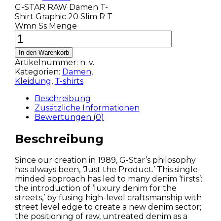
G-STAR RAW Damen T-
Shirt Graphic 20 Slim R T
Wmn Ss Menge
In den Warenkorb
Artikelnummer:
n. v.
Kategorien:
Damen
,
Kleidung
,
T-shirts
Beschreibung
Zusätzliche Informationen
Bewertungen (0)
Beschreibung
Since our creation in 1989, G-Star’s philosophy
has always been, ‘Just the Product.’ This single-
minded approach has led to many denim ‘firsts’:
the introduction of ‘luxury denim for the
streets,’ by fusing high-level craftsmanship with
street level edge to create a new denim sector;
the positioning of raw, untreated denim as a