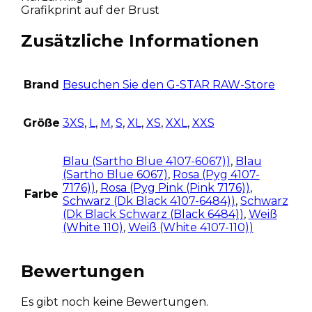
Grafikprint auf der Brust
Zusätzliche Informationen
Brand
Besuchen Sie den G-STAR RAW-Store
Größe
3XS
,
L
,
M
,
S
,
XL
,
XS
,
XXL
,
XXS
Blau (Sartho Blue 4107-6067))
,
Blau
(Sartho Blue 6067)
,
Rosa (Pyg 4107-
7176))
,
Rosa (Pyg Pink (Pink 7176))
,
Farbe
Schwarz (Dk Black 4107-6484))
,
Schwarz
(Dk Black Schwarz (Black 6484))
,
Weiß
(White 110)
,
Weiß (White 4107-110))
Bewertungen
Es gibt noch keine Bewertungen.