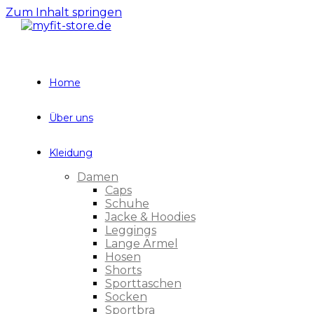
Zum Inhalt springen
Home
Über uns
Kleidung
Damen
Caps
Schuhe
Jacke & Hoodies
Leggings
Lange Ärmel
Hosen
Shorts
Sporttaschen
Socken
Sportbra