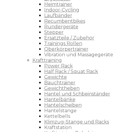
Heimtrainer
Indoor-Cycling
Laufbänder
Recumbentbikes
Rundergeräte
Stepper
Ersatzteile / Zubehör
Trainings Rollen
Oberkörpertrainer
Vibration und Massagegeräte
Krafttraining
Power Rack
Half Rack / Squat Rack
Gewichte
Bauchtrainer
Gewichtheben
Hantel und Schbeinständer
Hantelbänke
Hantelscheiben
Hantelstange
Kettelbells
Klimzug-Stange und Racks
Kraftstation