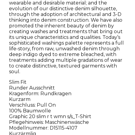
wearable and desirable material; and the
evolution of our distinctive denim silhouette,
through the adoption of architectural and 3-D
thinking into denim construction. We have also
promoted the inherent beauty of denim by
creating washes and treatments that bring out
its unique characteristics and qualities. Today’s
sophisticated washings palette represents a full
life-story, from raw, unwashed denim through
deep indigo dyed to extreme bleached, with
treatments adding multiple gradations of wear
to create distinctive, textured garments with
soul.
Slim Fit
Runder Ausschnitt
Kragenform: Rundkragen
Kurzarm
Verschluss: Pull On
100% Baumwolle
Graphic 20 slim r t wmn s/s_T-Shirt
Pflegehinweis: Maschinenwäsche
Modellnummer: D15115-4107
Kurzärmlig