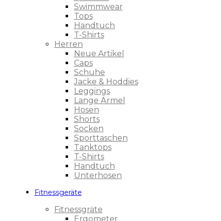
Swimmwear
Tops
Handtuch
T-Shirts
Herren
Neue Artikel
Caps
Schuhe
Jacke & Hoddies
Leggings
Lange Ärmel
Hosen
Shorts
Socken
Sporttaschen
Tanktops
T-Shirts
Handtuch
Unterhosen
Fitnessgeräte
Fitnessgräte
Ergometer