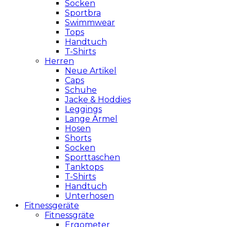
Socken
Sportbra
Swimmwear
Tops
Handtuch
T-Shirts
Herren
Neue Artikel
Caps
Schuhe
Jacke & Hoddies
Leggings
Lange Ärmel
Hosen
Shorts
Socken
Sporttaschen
Tanktops
T-Shirts
Handtuch
Unterhosen
Fitnessgeräte
Fitnessgräte
Ergometer