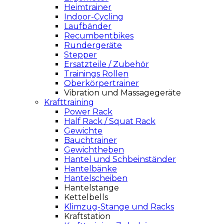
Heimtrainer
Indoor-Cycling
Laufbänder
Recumbentbikes
Rundergeräte
Stepper
Ersatzteile / Zubehör
Trainings Rollen
Oberkörpertrainer
Vibration und Massagegeräte
Krafttraining
Power Rack
Half Rack / Squat Rack
Gewichte
Bauchtrainer
Gewichtheben
Hantel und Schbeinständer
Hantelbänke
Hantelscheiben
Hantelstange
Kettelbells
Klimzug-Stange und Racks
Kraftstation