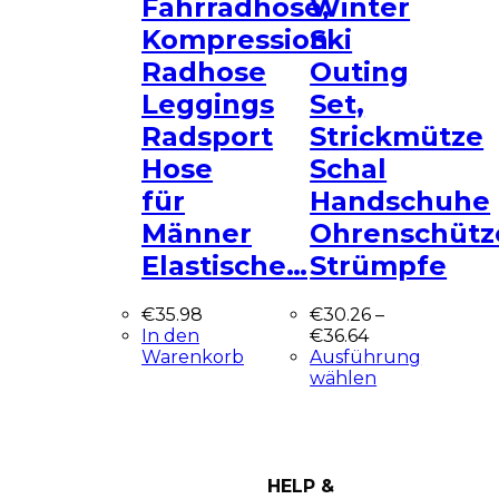
Fahrradhose,
Winter
Kompression
Ski
Radhose
Outing
Leggings
Set,
Radsport
Strickmütze
Hose
Schal
für
Handschuhe
Männer
Ohrenschütz
Elastische…
Strümpfe
€
35.98
€
30.26
–
In den
€
36.64
Warenkorb
Ausführung
wählen
HELP &