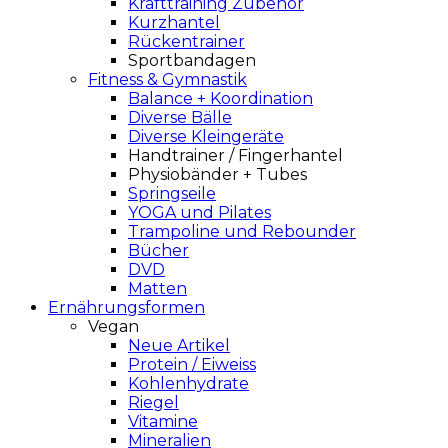
Krafttraining Zubehör
Kurzhantel
Rückentrainer
Sportbandagen
Fitness & Gymnastik
Balance + Koordination
Diverse Bälle
Diverse Kleingeräte
Handtrainer / Fingerhantel
Physiobänder + Tubes
Springseile
YOGA und Pilates
Trampoline und Rebounder
Bücher
DVD
Matten
Ernährungsformen
Vegan
Neue Artikel
Protein / Eiweiss
Kohlenhydrate
Riegel
Vitamine
Mineralien