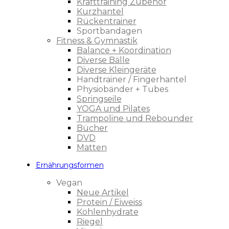
Krafttraining Zubehör
Kurzhantel
Rückentrainer
Sportbandagen
Fitness & Gymnastik
Balance + Koordination
Diverse Bälle
Diverse Kleingeräte
Handtrainer / Fingerhantel
Physiobänder + Tubes
Springseile
YOGA und Pilates
Trampoline und Rebounder
Bücher
DVD
Matten
Ernährungsformen
Vegan
Neue Artikel
Protein / Eiweiss
Kohlenhydrate
Riegel